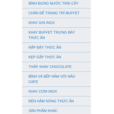
BÌNH ĐỰNG NƯỚC TRÁI CÂY
CHÂN ĐẾ TRANG TRÍ BUFFET
KHAY G/N INOX
KHAY BUFFET TRƯNG BÀY
THỨC ĂN
NẮP ĐẬY THỨC ĂN
KẸP GẮP THỨC ĂN
THÁP, KHAY CHOCOLATE
BÌNH VÀ BẾP HÂM VỚI NẤU
CAFE
KHAY CƠM INOX
ĐÈN HÂM NÓNG THỨC ĂN
SẢN PHẨM KHÁC