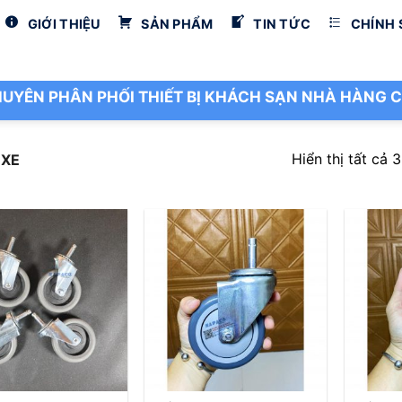
GIỚI THIỆU
SẢN PHẨM
TIN TỨC
CHÍNH
UYÊN PHÂN PHỐI THIẾT BỊ KHÁCH SẠN NHÀ HÀNG C
Hiển thị tất cả 
 XE
+
+