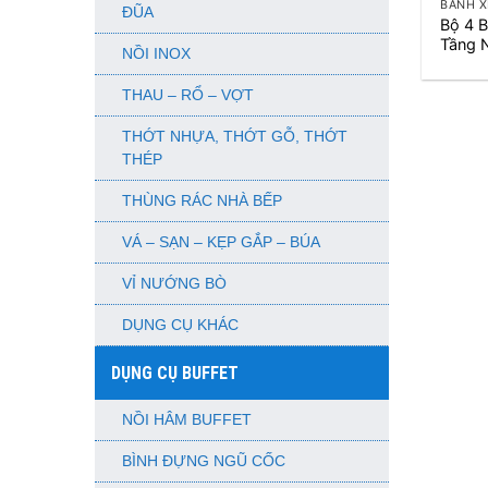
BÁNH X
ĐŨA
Bộ 4 
Tầng 
NỒI INOX
THAU – RỔ – VỢT
THỚT NHỰA, THỚT GỖ, THỚT
THÉP
THÙNG RÁC NHÀ BẾP
VÁ – SẠN – KẸP GẮP – BÚA
VỈ NƯỚNG BÒ
DỤNG CỤ KHÁC
DỤNG CỤ BUFFET
NỒI HÂM BUFFET
BÌNH ĐỰNG NGŨ CỐC