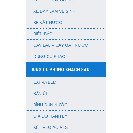
XE THU DỌN ĐỒ DƠ
XE ĐẨY LÀM VỆ SINH
XE VẮT NƯỚC
BIỂN BÁO
CÂY LAU – CÂY GẠT NƯỚC
DỤNG CỤ KHÁC
DỤNG CỤ PHÒNG KHÁCH SẠN
EXTRA BED
BÀN ỦI
BÌNH ĐUN NƯỚC
GIÁ ĐỠ HÀNH LÝ
KỆ TREO ÁO VEST