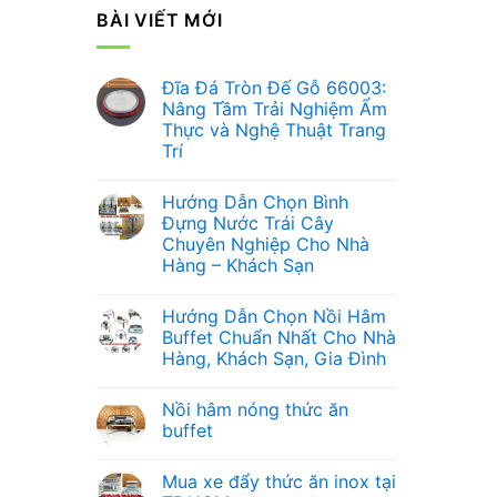
BÀI VIẾT MỚI
Đĩa Đá Tròn Đế Gỗ 66003:
Nâng Tầm Trải Nghiệm Ẩm
Thực và Nghệ Thuật Trang
Trí
Không
có
Hướng Dẫn Chọn Bình
bình
luận
Đựng Nước Trái Cây
ở
Chuyên Nghiệp Cho Nhà
Đĩa
Đá
Hàng – Khách Sạn
Tròn
Đế
Không
Gỗ
có
Hướng Dẫn Chọn Nồi Hâm
66003:
bình
Nâng
luận
Buffet Chuẩn Nhất Cho Nhà
ở
Tầm
Hàng, Khách Sạn, Gia Đình
Hướng
Trải
Dẫn
Nghiệm
Không
Chọn
Ẩm
có
Bình
Thực
Nồi hâm nóng thức ăn
bình
Đựng
và
luận
buffet
Nước
Nghệ
ở
Trái
Thuật
Hướng
Không
Cây
Trang
Dẫn
có
Chuyên
Trí
Mua xe đẩy thức ăn inox tại
Chọn
bình
Nghiệp
Nồi