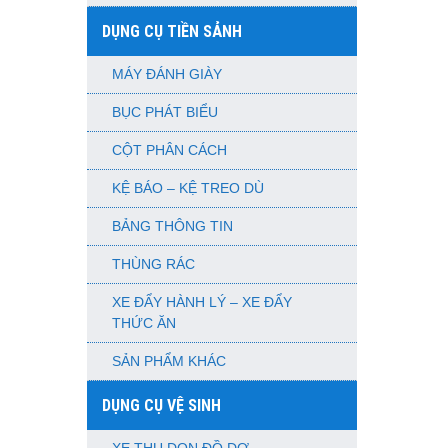
DỤNG CỤ TIỀN SẢNH
MÁY ĐÁNH GIÀY
BỤC PHÁT BIỂU
CỘT PHÂN CÁCH
KỆ BÁO – KỆ TREO DÙ
BẢNG THÔNG TIN
THÙNG RÁC
XE ĐẨY HÀNH LÝ – XE ĐẨY
THỨC ĂN
SẢN PHẨM KHÁC
DỤNG CỤ VỆ SINH