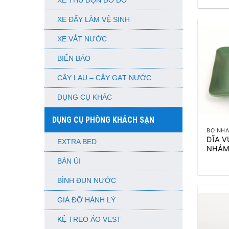
XE THU DỌN ĐỒ DƠ
XE ĐẨY LÀM VỆ SINH
XE VẮT NƯỚC
BIỂN BÁO
CÂY LAU – CÂY GẠT NƯỚC
DỤNG CỤ KHÁC
+
DỤNG CỤ PHÒNG KHÁCH SẠN
BỘ NHÁ
DĨA V
EXTRA BED
NHÁM
BÀN ỦI
BÌNH ĐUN NƯỚC
GIÁ ĐỠ HÀNH LÝ
KỆ TREO ÁO VEST