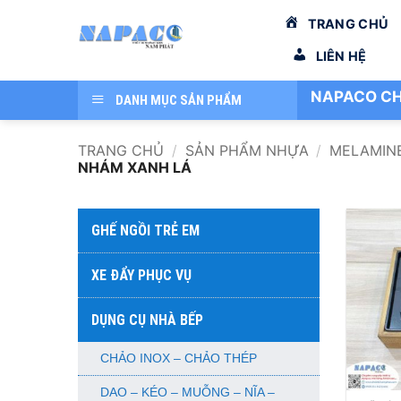
Bỏ
TRANG CHỦ
qua
nội
LIÊN HỆ
dung
NAPACO CH
DANH MỤC SẢN PHẨM
TRANG CHỦ
/
SẢN PHẨM NHỰA
/
MELAMIN
NHÁM XANH LÁ
GHẾ NGỒI TRẺ EM
XE ĐẨY PHỤC VỤ
DỤNG CỤ NHÀ BẾP
CHẢO INOX – CHẢO THÉP
+
DAO – KÉO – MUỖNG – NĨA –