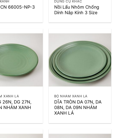
 XANH
DỤNG CỤ KHÁC
á CN 66005-NP-3
Nồi Lẩu Nhôm Chống
Dính Nắp Kính 3 Size
+
M XANH LÁ
BỘ NHÁM XANH LÁ
G 26N, DG 27N,
DĨA TRÒN DA 07N, DA
N NHÁM XANH
08N, DA 09N NHÁM
XANH LÁ