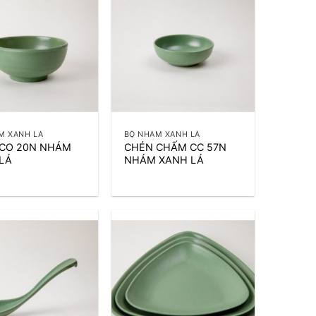
+
M XANH LÁ
BỘ NHÁM XANH LÁ
CO 20N NHÁM
CHÉN CHẤM CC 57N
LÁ
NHÁM XANH LÁ