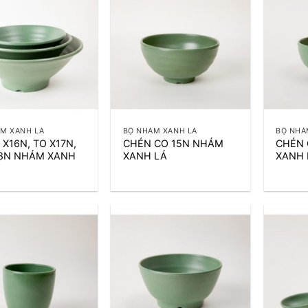
+
+
M XANH LÁ
BỘ NHÁM XANH LÁ
BỘ NHÁ
 X16N, TO X17N,
CHÉN CO 15N NHÁM
CHÉN 
18N NHÁM XANH
XANH LÁ
XANH 