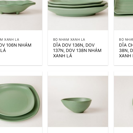
+
+
M XANH LÁ
BỘ NHÁM XANH LÁ
BỘ NHÁ
DOV 106N NHÁM
DĨA DOV 136N, DOV
DĨA C
 LÁ
137N, DOV 138N NHÁM
38N, 
XANH LÁ
XANH 
+
+