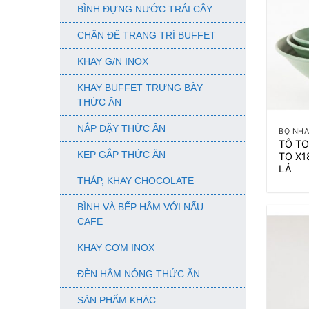
BÌNH ĐỰNG NƯỚC TRÁI CÂY
CHÂN ĐẾ TRANG TRÍ BUFFET
KHAY G/N INOX
KHAY BUFFET TRƯNG BÀY
THỨC ĂN
+
NẮP ĐẬY THỨC ĂN
BỘ NHÁ
TÔ TO
KẸP GẮP THỨC ĂN
TO X
LÁ
THÁP, KHAY CHOCOLATE
BÌNH VÀ BẾP HÂM VỚI NẤU
CAFE
KHAY CƠM INOX
ĐÈN HÂM NÓNG THỨC ĂN
SẢN PHẨM KHÁC