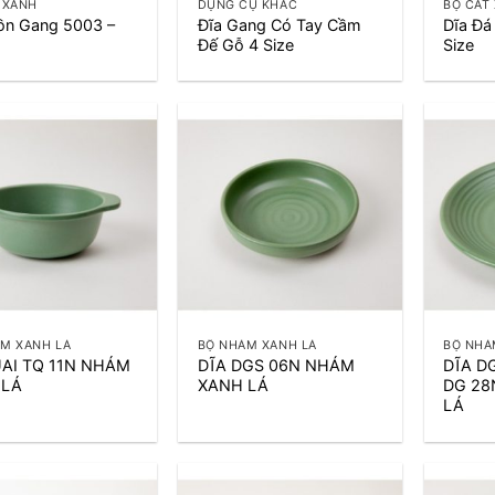
 XANH
DỤNG CỤ KHÁC
BỘ CÁT
ồn Gang 5003 –
Đĩa Gang Có Tay Cầm
Dĩa Đ
Đế Gỗ 4 Size
Size
+
+
M XANH LÁ
BỘ NHÁM XANH LÁ
BỘ NHÁ
AI TQ 11N NHÁM
DĨA DGS 06N NHÁM
DĨA D
 LÁ
XANH LÁ
DG 28
LÁ