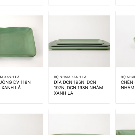
+
+
M XANH LÁ
BỘ NHÁM XANH LÁ
BỘ NHÁ
UÔNG DV 118N
DĨA DCN 196N, DCN
CHÉN 
 XANH LÁ
197N, DCN 198N NHÁM
NHÁM
XANH LÁ