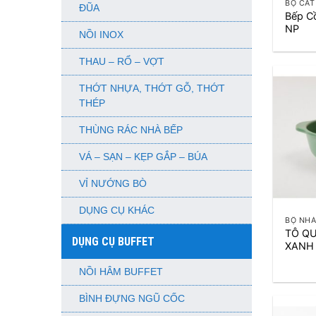
BỘ CÁT
ĐŨA
Bếp C
NP
NỒI INOX
THAU – RỔ – VỢT
THỚT NHỰA, THỚT GỖ, THỚT
THÉP
THÙNG RÁC NHÀ BẾP
VÁ – SẠN – KẸP GẮP – BÚA
VỈ NƯỚNG BÒ
+
DỤNG CỤ KHÁC
BỘ NHÁ
TÔ QU
DỤNG CỤ BUFFET
XANH
NỒI HÂM BUFFET
BÌNH ĐỰNG NGŨ CỐC