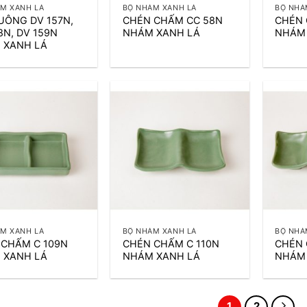
M XANH LÁ
BỘ NHÁM XANH LÁ
BỘ NHÁ
UÔNG DV 157N,
CHÉN CHẤM CC 58N
CHÉN 
8N, DV 159N
NHÁM XANH LÁ
NHÁM
 XANH LÁ
+
+
M XANH LÁ
BỘ NHÁM XANH LÁ
BỘ NHÁ
 CHẤM C 109N
CHÉN CHẤM C 110N
CHÉN 
 XANH LÁ
NHÁM XANH LÁ
NHÁM
1
2