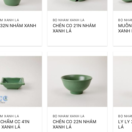
+
+
M XANH LÁ
BỘ NHÁM XANH LÁ
BỘ NHÁ
Y 32N NHÁM XANH
CHÉN CO 21N NHÁM
MUỖN
XANH LÁ
XANH 
+
+
M XANH LÁ
BỘ NHÁM XANH LÁ
BỘ NHÁ
 CHẤM CC 41N
CHÉN CO 22N NHÁM
LY LY
 XANH LÁ
XANH LÁ
LÁ