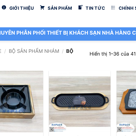
GIỚI THIỆU
SẢN PHẨM
TIN TỨC
CHÍNH
UYÊN PHÂN PHỐI THIẾT BỊ KHÁCH SẠN NHÀ HÀNG C
E
/
BỘ SẢN PHẨM NHÁM
/
BỘ
Hiển thị 1–36 của 41
+
+