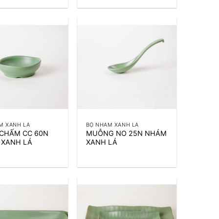
+
M XANH LÁ
BỘ NHÁM XANH LÁ
CHẤM CC 60N
MUỖNG NO 25N NHÁM
 XANH LÁ
XANH LÁ