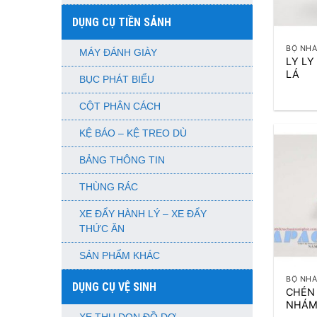
DỤNG CỤ TIỀN SẢNH
+
BỘ NHÁ
MÁY ĐÁNH GIÀY
LY L
LÁ
BỤC PHÁT BIỂU
CỘT PHÂN CÁCH
KỆ BÁO – KỆ TREO DÙ
BẢNG THÔNG TIN
THÙNG RÁC
XE ĐẨY HÀNH LÝ – XE ĐẨY
THỨC ĂN
+
SẢN PHẨM KHÁC
BỘ NHÁ
DỤNG CỤ VỆ SINH
CHÉN
NHÁM