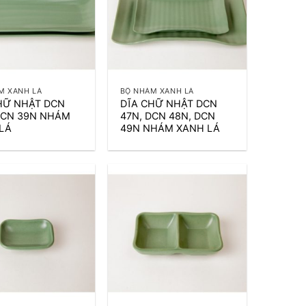
+
M XANH LÁ
BỘ NHÁM XANH LÁ
HỮ NHẬT DCN
DĨA CHỮ NHẬT DCN
DCN 39N NHÁM
47N, DCN 48N, DCN
LÁ
49N NHÁM XANH LÁ
+