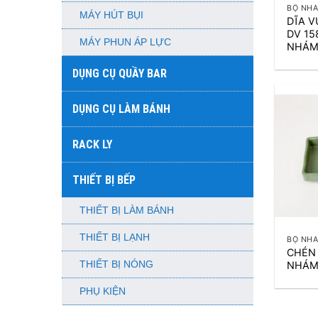
BỘ NHÁ
MÁY HÚT BỤI
DĨA V
DV 15
MÁY PHUN ÁP LỰC
NHÁM
DỤNG CỤ QUẦY BAR
DỤNG CỤ LÀM BÁNH
RACK LY
THIẾT BỊ BẾP
THIẾT BỊ LÀM BÁNH
+
THIẾT BỊ LẠNH
BỘ NHÁ
CHÉN
NHÁM
THIẾT BỊ NÓNG
PHỤ KIỆN