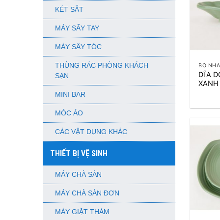
KÉT SẮT
MÁY SẤY TAY
MÁY SẤY TÓC
+
THÙNG RÁC PHÒNG KHÁCH
BỘ NHÁ
DĨA 
SẠN
XANH
MINI BAR
MÓC ÁO
CÁC VẬT DỤNG KHÁC
THIẾT BỊ VỆ SINH
MÁY CHÀ SÀN
MÁY CHÀ SÀN ĐƠN
+
MÁY GIẶT THẢM