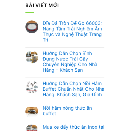
BÀI VIẾT MỚI
Đĩa Đá Tròn Đế Gỗ 66003:
Nâng Tầm Trải Nghiệm Ẩm
Thực và Nghệ Thuật Trang
Trí
Không
có
Hướng Dẫn Chọn Bình
bình
luận
Đựng Nước Trái Cây
ở
Chuyên Nghiệp Cho Nhà
Đĩa
Đá
Hàng – Khách Sạn
Tròn
Đế
Không
Gỗ
có
Hướng Dẫn Chọn Nồi Hâm
66003:
bình
Nâng
luận
Buffet Chuẩn Nhất Cho Nhà
ở
Tầm
Hàng, Khách Sạn, Gia Đình
Hướng
Trải
Dẫn
Nghiệm
Không
Chọn
Ẩm
có
Bình
Thực
Nồi hâm nóng thức ăn
bình
Đựng
và
luận
buffet
Nước
Nghệ
ở
Trái
Thuật
Hướng
Không
Cây
Trang
Dẫn
có
Chuyên
Trí
Mua xe đẩy thức ăn inox tại
Chọn
bình
Nghiệp
Nồi