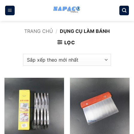
Bỏ
qua
nội
dung
TRANG CHỦ
/
DỤNG CỤ LÀM BÁNH
LỌC