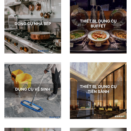
THIẾT BỊ, DỤNG CỤ
DỤNG CỤ NHÀ BẾP
BUFFET
THIẾT BỊ, DỤNG CỤ
DỤNG CỤ VỆ SINH
TIỀN SẢNH