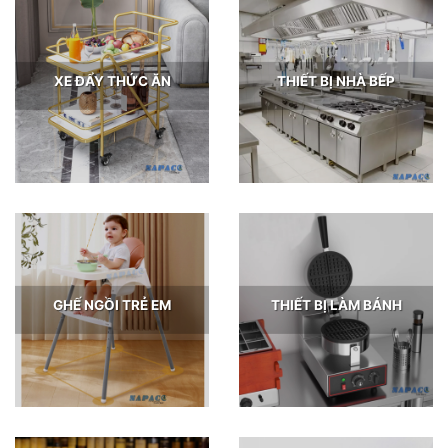
XE ĐẨY THỨC ĂN
THIẾT BỊ NHÀ BẾP
GHẾ NGỒI TRẺ EM
THIẾT BỊ LÀM BÁNH