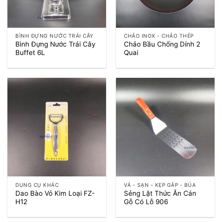
BÌNH ĐỰNG NƯỚC TRÁI CÂY
CHẢO INOX - CHẢO THÉP
Bình Đựng Nước Trái Cây
Chảo Bầu Chống Dính 2
Buffet 6L
Quai
DỤNG CỤ KHÁC
VÁ - SẠN - KẸP GẮP - BÚA
Dao Bào Vỏ Kim Loại FZ-
Sẻng Lật Thức Ăn Cán
H12
Gỗ Có Lỗ 906