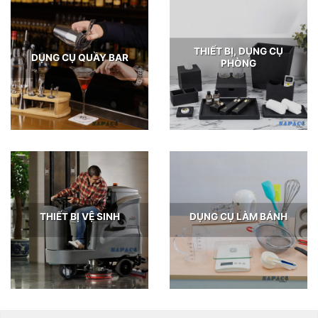
THIẾT BỊ, DỤNG CỤ
DỤNG CỤ QUẦY BAR
PHÒNG
THIẾT BỊ VỆ SINH
DỤNG CỤ LÀM BÁNH