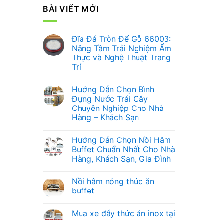
BÀI VIẾT MỚI
Đĩa Đá Tròn Đế Gỗ 66003:
Nâng Tầm Trải Nghiệm Ẩm
Thực và Nghệ Thuật Trang
Trí
Không
có
Hướng Dẫn Chọn Bình
bình
luận
Đựng Nước Trái Cây
ở
Chuyên Nghiệp Cho Nhà
Đĩa
Đá
Hàng – Khách Sạn
Tròn
Đế
Không
Gỗ
có
Hướng Dẫn Chọn Nồi Hâm
66003:
bình
Nâng
luận
Buffet Chuẩn Nhất Cho Nhà
ở
Tầm
Hàng, Khách Sạn, Gia Đình
Hướng
Trải
Dẫn
Nghiệm
Không
Chọn
Ẩm
có
Bình
Thực
Nồi hâm nóng thức ăn
bình
Đựng
và
luận
buffet
Nước
Nghệ
ở
Trái
Thuật
Hướng
Không
Cây
Trang
Dẫn
có
Chuyên
Trí
Mua xe đẩy thức ăn inox tại
Chọn
bình
Nghiệp
Nồi