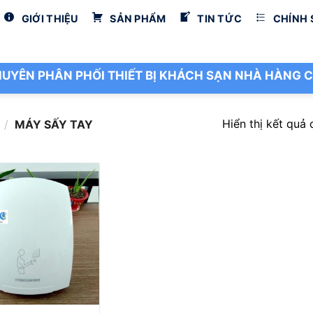
GIỚI THIỆU
SẢN PHẨM
TIN TỨC
CHÍNH
UYÊN PHÂN PHỐI THIẾT BỊ KHÁCH SẠN NHÀ HÀNG C
Hiển thị kết quả 
/
MÁY SẤY TAY