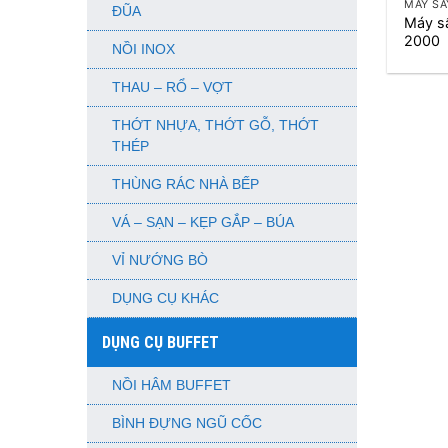
MÁY SẤ
ĐŨA
Máy s
2000
NỒI INOX
THAU – RỔ – VỢT
THỚT NHỰA, THỚT GỖ, THỚT
THÉP
THÙNG RÁC NHÀ BẾP
VÁ – SẠN – KẸP GẮP – BÚA
VỈ NƯỚNG BÒ
DỤNG CỤ KHÁC
DỤNG CỤ BUFFET
NỒI HÂM BUFFET
BÌNH ĐỰNG NGŨ CỐC