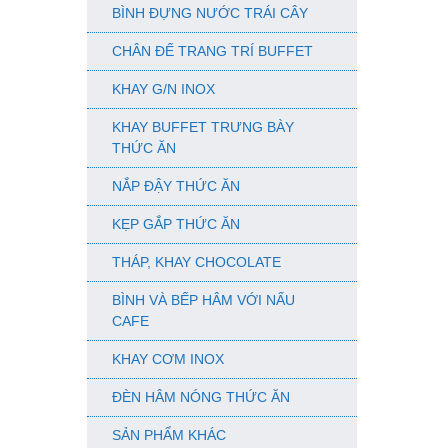
BÌNH ĐỰNG NƯỚC TRÁI CÂY
CHÂN ĐẾ TRANG TRÍ BUFFET
KHAY G/N INOX
KHAY BUFFET TRƯNG BÀY
THỨC ĂN
NẮP ĐẬY THỨC ĂN
KẸP GẮP THỨC ĂN
THÁP, KHAY CHOCOLATE
BÌNH VÀ BẾP HÂM VỚI NẤU
CAFE
KHAY CƠM INOX
ĐÈN HÂM NÓNG THỨC ĂN
SẢN PHẨM KHÁC