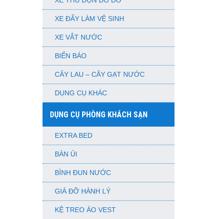
XE THU DỌN ĐỒ DƠ
XE ĐẨY LÀM VỆ SINH
XE VẮT NƯỚC
BIỂN BÁO
CÂY LAU – CÂY GẠT NƯỚC
DỤNG CỤ KHÁC
DỤNG CỤ PHÒNG KHÁCH SẠN
EXTRA BED
BÀN ỦI
BÌNH ĐUN NƯỚC
GIÁ ĐỠ HÀNH LÝ
KỆ TREO ÁO VEST