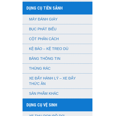
DỤNG CỤ TIỀN SẢNH
MÁY ĐÁNH GIÀY
BỤC PHÁT BIỂU
CỘT PHÂN CÁCH
KỆ BÁO – KỆ TREO DÙ
BẢNG THÔNG TIN
THÙNG RÁC
XE ĐẨY HÀNH LÝ – XE ĐẨY
THỨC ĂN
SẢN PHẨM KHÁC
DỤNG CỤ VỆ SINH