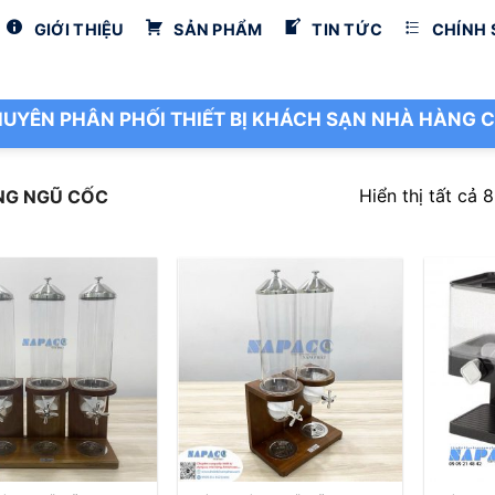
GIỚI THIỆU
SẢN PHẨM
TIN TỨC
CHÍNH
UYÊN PHÂN PHỐI THIẾT BỊ KHÁCH SẠN NHÀ HÀNG C
Hiển thị tất cả 
NG NGŨ CỐC
+
+