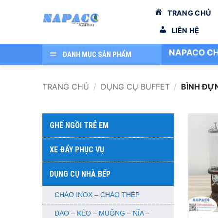
Bỏ
TRANG CHỦ
qua
nội
LIÊN HỆ
dung
NAPACO CH
DANH MỤC SẢN PHẨM
TRANG CHỦ
/
DỤNG CỤ BUFFET
/
BÌNH ĐỰ
GHẾ NGỒI TRẺ EM
XE ĐẨY PHỤC VỤ
DỤNG CỤ NHÀ BẾP
CHẢO INOX – CHẢO THÉP
+
DAO – KÉO – MUỖNG – NĨA –