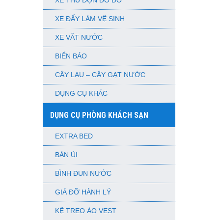
XE THU DỌN ĐỒ DƠ
XE ĐẨY LÀM VỆ SINH
XE VẮT NƯỚC
BIỂN BÁO
CÂY LAU – CÂY GẠT NƯỚC
DỤNG CỤ KHÁC
DỤNG CỤ PHÒNG KHÁCH SẠN
EXTRA BED
BÀN ỦI
BÌNH ĐUN NƯỚC
GIÁ ĐỠ HÀNH LÝ
KỆ TREO ÁO VEST