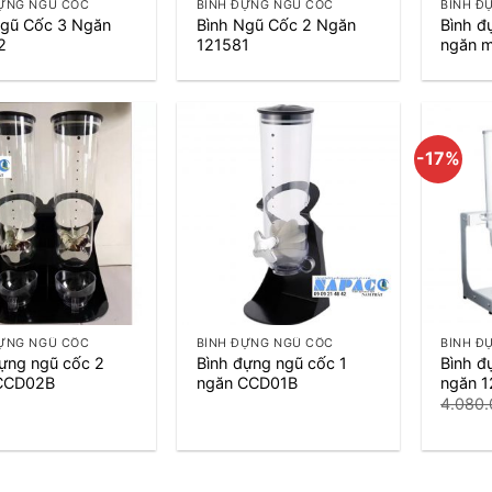
ĐỰNG NGŨ CỐC
BÌNH ĐỰNG NGŨ CỐC
BÌNH Đ
Ngũ Cốc 3 Ngăn
Bình Ngũ Cốc 2 Ngăn
Bình đ
2
121581
ngăn 
-17%
+
+
ĐỰNG NGŨ CỐC
BÌNH ĐỰNG NGŨ CỐC
BÌNH Đ
ựng ngũ cốc 2
Bình đựng ngũ cốc 1
Bình đ
CCD02B
ngăn CCD01B
ngăn 
4.080
Giá
3.400
gốc
là:
4.080.