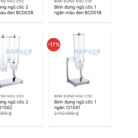
ỰNG NGŨ CỐC
BÌNH ĐỰNG NGŨ CỐC
ựng ngũ cốc 2
Bình đựng ngũ cốc 1
màu đen BCD02B
ngăn màu đen BCD01B
-17%
+
ỰNG NGŨ CỐC
BÌNH ĐỰNG NGŨ CỐC
ựng ngũ cốc 2
Bình đựng ngũ cốc 1
121562
ngăn 121561
.000
₫
2.112.000
₫
Giá
Giá
Giá
.000
₫
1.760.000
₫
hiện
gốc
hiện
tại
là:
tại
000 ₫.
là:
2.112.000 ₫.
là:
3.400.000 ₫.
1.760.000 ₫.