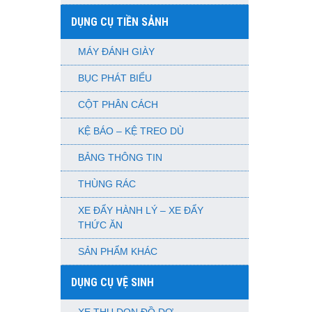
DỤNG CỤ TIỀN SẢNH
MÁY ĐÁNH GIÀY
BỤC PHÁT BIỂU
CỘT PHÂN CÁCH
KỆ BÁO – KỆ TREO DÙ
BẢNG THÔNG TIN
THÙNG RÁC
XE ĐẨY HÀNH LÝ – XE ĐẨY
THỨC ĂN
SẢN PHẨM KHÁC
DỤNG CỤ VỆ SINH