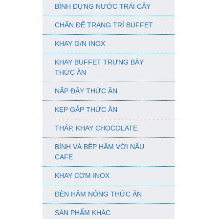
BÌNH ĐỰNG NƯỚC TRÁI CÂY
CHÂN ĐẾ TRANG TRÍ BUFFET
KHAY G/N INOX
KHAY BUFFET TRƯNG BÀY
THỨC ĂN
NẮP ĐẬY THỨC ĂN
KẸP GẮP THỨC ĂN
THÁP, KHAY CHOCOLATE
BÌNH VÀ BẾP HÂM VỚI NẤU
CAFE
KHAY CƠM INOX
ĐÈN HÂM NÓNG THỨC ĂN
SẢN PHẨM KHÁC