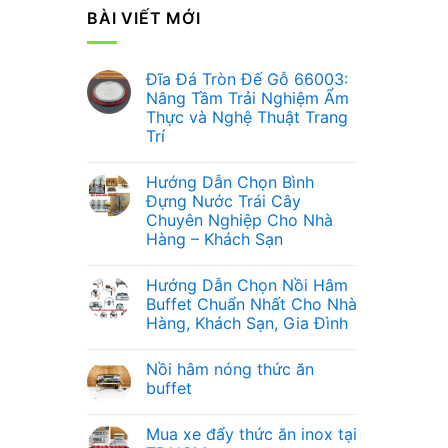
BÀI VIẾT MỚI
Đĩa Đá Tròn Đế Gỗ 66003:
Nâng Tầm Trải Nghiệm Ẩm
Thực và Nghệ Thuật Trang
Trí
Không
có
Hướng Dẫn Chọn Bình
bình
luận
Đựng Nước Trái Cây
ở
Chuyên Nghiệp Cho Nhà
Đĩa
Đá
Hàng – Khách Sạn
Tròn
Đế
Không
Gỗ
có
Hướng Dẫn Chọn Nồi Hâm
66003:
bình
Nâng
luận
Buffet Chuẩn Nhất Cho Nhà
ở
Tầm
Hàng, Khách Sạn, Gia Đình
Hướng
Trải
Dẫn
Nghiệm
Không
Chọn
Ẩm
có
Bình
Thực
Nồi hâm nóng thức ăn
bình
Đựng
và
luận
buffet
Nước
Nghệ
ở
Trái
Thuật
Hướng
Không
Cây
Trang
Dẫn
có
Chuyên
Trí
Mua xe đẩy thức ăn inox tại
Chọn
bình
Nghiệp
Nồi