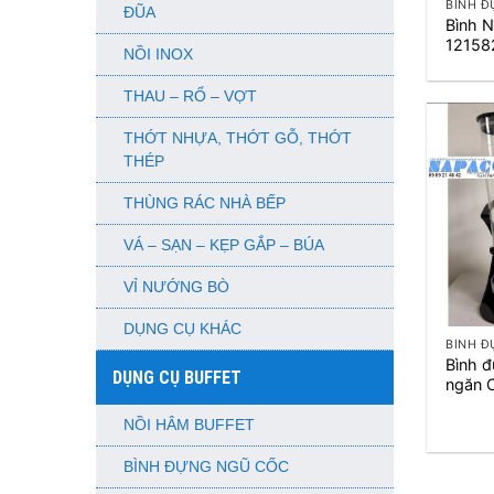
BÌNH 
ĐŨA
Bình 
12158
NỒI INOX
THAU – RỔ – VỢT
THỚT NHỰA, THỚT GỖ, THỚT
THÉP
THÙNG RÁC NHÀ BẾP
VÁ – SẠN – KẸP GẮP – BÚA
VỈ NƯỚNG BÒ
+
DỤNG CỤ KHÁC
BÌNH 
Bình đ
DỤNG CỤ BUFFET
ngăn 
NỒI HÂM BUFFET
BÌNH ĐỰNG NGŨ CỐC