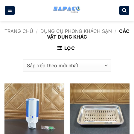
Bỏ
qua
nội
dung
TRANG CHỦ
/
DỤNG CỤ PHÒNG KHÁCH SẠN
/
CÁC
VẬT DỤNG KHÁC
LỌC