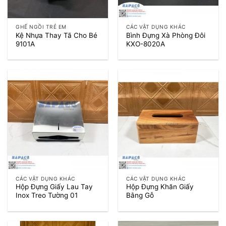
GHẾ NGỒI TRẺ EM
CÁC VẬT DỤNG KHÁC
Kệ Nhựa Thay Tã Cho Bé
Bình Đựng Xà Phòng Đôi
9101A
KXO-8020A
CÁC VẬT DỤNG KHÁC
CÁC VẬT DỤNG KHÁC
Hộp Đựng Giấy Lau Tay
Hộp Đựng Khăn Giấy
Inox Treo Tường 01
Bằng Gỗ