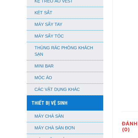
KỆ TREO ÁO VEST
KÉT SẮT
MÁY SẤY TAY
MÁY SẤY TÓC
THÙNG RÁC PHÒNG KHÁCH
SẠN
MINI BAR
MÓC ÁO
CÁC VẬT DỤNG KHÁC
THIẾT BỊ VỆ SINH
MÁY CHÀ SÀN
ĐÁNH
MÁY CHÀ SÀN ĐƠN
(0)