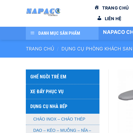
Bỏ
TRANG CHỦ
qua
nội
LIÊN HỆ
dung
NAPACO CH
DANH MỤC SẢN PHẨM
TRANG CHỦ
/
DỤNG CỤ PHÒNG KHÁCH SẠN
GHẾ NGỒI TRẺ EM
XE ĐẨY PHỤC VỤ
DỤNG CỤ NHÀ BẾP
CHẢO INOX – CHẢO THÉP
DAO – KÉO – MUỖNG – NĨA –