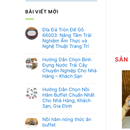
BÀI VIẾT MỚI
Đĩa Đá Tròn Đế Gỗ
66003: Nâng Tầm Trải
Nghiệm Ẩm Thực và
Nghệ Thuật Trang Trí
Không
có
SẢN
Hướng Dẫn Chọn Bình
bình
luận
Đựng Nước Trái Cây
ở
Chuyên Nghiệp Cho Nhà
Đĩa
Đá
Hàng – Khách Sạn
Tròn
Đế
Không
Gỗ
có
Hướng Dẫn Chọn Nồi
66003:
bình
Nâng
luận
Hâm Buffet Chuẩn Nhất
ở
Tầm
Cho Nhà Hàng, Khách
Hướng
Trải
Dẫn
Nghiệm
Sạn, Gia Đình
Chọn
Ẩm
Bình
Không
Thực
Đựng
có
và
Nồi hâm nóng thức ăn
Nước
bình
Nghệ
+
Trái
luận
Thuật
buffet
ở
Cây
Trang