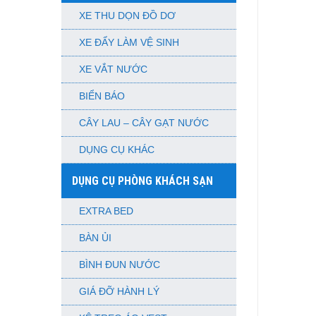
XE THU DỌN ĐỒ DƠ
XE ĐẨY LÀM VỆ SINH
XE VẮT NƯỚC
BIỂN BÁO
CÂY LAU – CÂY GẠT NƯỚC
DỤNG CỤ KHÁC
DỤNG CỤ PHÒNG KHÁCH SẠN
EXTRA BED
BÀN ỦI
BÌNH ĐUN NƯỚC
GIÁ ĐỠ HÀNH LÝ