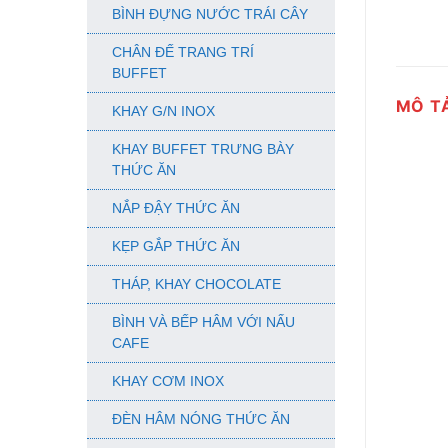
BÌNH ĐỰNG NƯỚC TRÁI CÂY
CHÂN ĐẾ TRANG TRÍ
BUFFET
MÔ T
KHAY G/N INOX
KHAY BUFFET TRƯNG BÀY
THỨC ĂN
NẮP ĐẬY THỨC ĂN
KẸP GẮP THỨC ĂN
THÁP, KHAY CHOCOLATE
BÌNH VÀ BẾP HÂM VỚI NẤU
CAFE
KHAY CƠM INOX
ĐÈN HÂM NÓNG THỨC ĂN