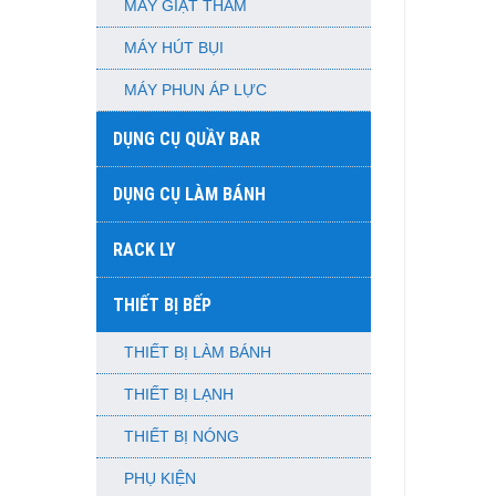
MÁY GIẶT THẢM
MÁY HÚT BỤI
MÁY PHUN ÁP LỰC
DỤNG CỤ QUẦY BAR
DỤNG CỤ LÀM BÁNH
RACK LY
THIẾT BỊ BẾP
THIẾT BỊ LÀM BÁNH
THIẾT BỊ LẠNH
THIẾT BỊ NÓNG
PHỤ KIỆN