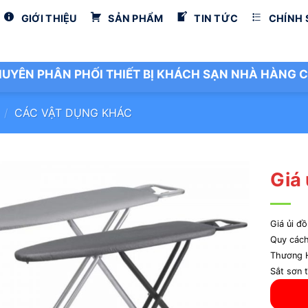
GIỚI THIỆU
SẢN PHẨM
TIN TỨC
CHÍNH
UYÊN PHÂN PHỐI THIẾT BỊ KHÁCH SẠN NHÀ HÀNG C
/
CÁC VẬT DỤNG KHÁC
Giá
Giá ủi đ
Quy các
Thương 
Sắt sơn 