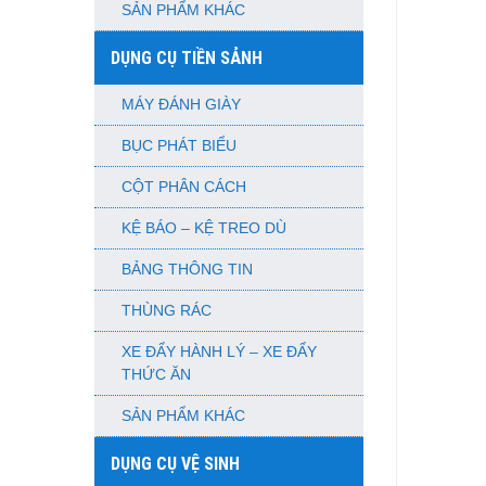
SẢN PHẨM KHÁC
DỤNG CỤ TIỀN SẢNH
MÁY ĐÁNH GIÀY
BỤC PHÁT BIỂU
CỘT PHÂN CÁCH
KỆ BÁO – KỆ TREO DÙ
BẢNG THÔNG TIN
THÙNG RÁC
XE ĐẨY HÀNH LÝ – XE ĐẨY
THỨC ĂN
SẢN PHẨM KHÁC
DỤNG CỤ VỆ SINH