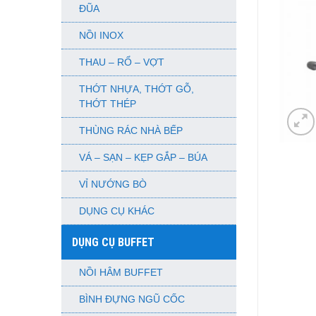
ĐŨA
NỒI INOX
THAU – RỔ – VỢT
THỚT NHỰA, THỚT GỖ,
THỚT THÉP
THÙNG RÁC NHÀ BẾP
VÁ – SẠN – KẸP GẮP – BÚA
VỈ NƯỚNG BÒ
DỤNG CỤ KHÁC
DỤNG CỤ BUFFET
NỒI HÂM BUFFET
BÌNH ĐỰNG NGŨ CỐC