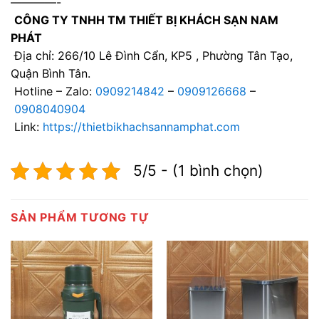
————-
CÔNG TY TNHH TM THIẾT BỊ KHÁCH SẠN NAM
PHÁT
Địa chỉ: 266/10 Lê Đình Cẩn, KP5 , Phường Tân Tạo,
Quận Bình Tân.
Hotline – Zalo:
0909214842
–
0909126668
–
0908040904
Link:
https://thietbikhachsannamphat.com
5/5 - (1 bình chọn)
SẢN PHẨM TƯƠNG TỰ