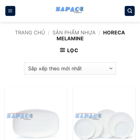
Bỏ
qua
nội
dung
TRANG CHỦ
/
SẢN PHẨM NHỰA
/
HORECA
MELAMINE
LỌC