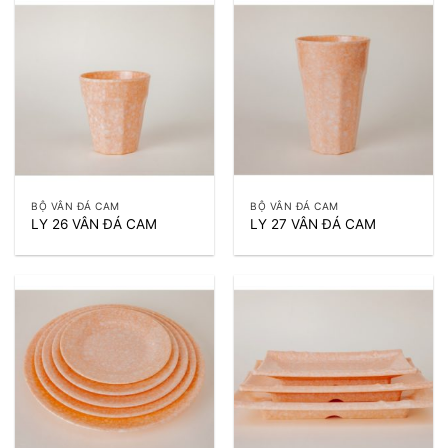
BỘ VÂN ĐÁ CAM
BỘ VÂN ĐÁ CAM
LY 26 VÂN ĐÁ CAM
LY 27 VÂN ĐÁ CAM