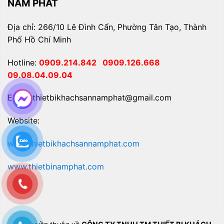
NAM PHÁT
Địa chỉ: 266/10 Lê Đình Cẩn, Phường Tân Tạo, Thành
Phố Hồ Chí Minh
Hotline:
0909.214.842
0909.126.668
09.08.04.09.04
Email: thietbikhachsannamphat@gmail.com
Website:
www.thietbikhachsannamphat.com
www.thietbinamphat.com