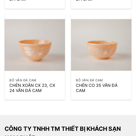
BỘ VÂN ĐÁ CAM
BỘ VÂN ĐÁ CAM
CHÉN XOẮN CX 23, CX
CHÉN CO 35 VÂN ĐÁ
24 VÂN ĐÁ CAM
CAM
CÔNG TY TNHH TM THIẾT BỊ KHÁCH SẠN