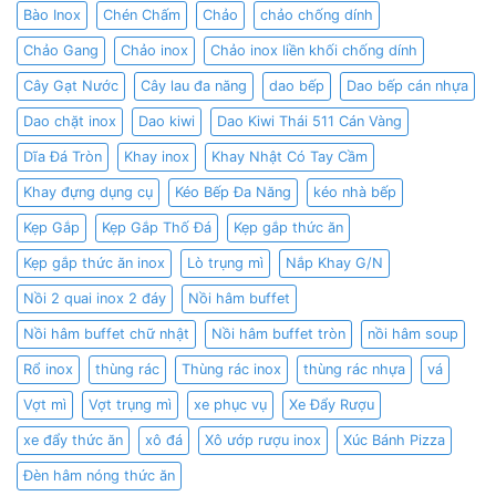
Bào Inox
Chén Chấm
Chảo
chảo chống dính
Chảo Gang
Chảo inox
Chảo inox liền khối chống dính
Cây Gạt Nước
Cây lau đa năng
dao bếp
Dao bếp cán nhựa
Dao chặt inox
Dao kiwi
Dao Kiwi Thái 511 Cán Vàng
Dĩa Đá Tròn
Khay inox
Khay Nhật Có Tay Cầm
Khay đựng dụng cụ
Kéo Bếp Đa Năng
kéo nhà bếp
Kẹp Gắp
Kẹp Gắp Thố Đá
Kẹp gắp thức ăn
Kẹp gắp thức ăn inox
Lò trụng mì
Nắp Khay G/N
Nồi 2 quai inox 2 đáy
Nồi hâm buffet
Nồi hâm buffet chữ nhật
Nồi hâm buffet tròn
nồi hâm soup
Rổ inox
thùng rác
Thùng rác inox
thùng rác nhựa
vá
Vợt mì
Vợt trụng mì
xe phục vụ
Xe Đẩy Rượu
xe đẩy thức ăn
xô đá
Xô ướp rượu inox
Xúc Bánh Pizza
Đèn hâm nóng thức ăn