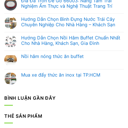
Đĩa Đá Tròn Đế Gỗ 66003: Nâng Tầm Trải
Nghiệm Ẩm Thực và Nghệ Thuật Trang Trí
Không
có
Hướng Dẫn Chọn Bình Đựng Nước Trái Cây
bình
luận
Chuyên Nghiệp Cho Nhà Hàng – Khách Sạn
ở
Đĩa
Không
Đá
có
Hướng Dẫn Chọn Nồi Hâm Buffet Chuẩn Nhất
Tròn
bình
Đế
luận
Cho Nhà Hàng, Khách Sạn, Gia Đình
Gỗ
ở
66003:
Hướng
Không
Nâng
Dẫn
có
Nồi hâm nóng thức ăn buffet
Tầm
Chọn
bình
Trải
Bình
luận
Không
Nghiệm
Đựng
ở
có
Ẩm
Nước
Hướng
bình
Thực
Trái
Dẫn
luận
Mua xe đẩy thức ăn inox tại TP.HCM
và
Cây
Chọn
ở
Nghệ
Chuyên
Nồi
Nồi
Không
Thuật
Nghiệp
Hâm
hâm
có
Trang
Cho
Buffet
nóng
bình
Trí
Nhà
Chuẩn
thức
luận
Hàng
Nhất
ăn
ở
BÌNH LUẬN GẦN ĐÂY
–
Cho
buffet
Mua
Khách
Nhà
xe
Sạn
Hàng,
đẩy
Khách
thức
Sạn,
ăn
THẺ SẢN PHẨM
Gia
inox
Đình
tại
TP.HCM