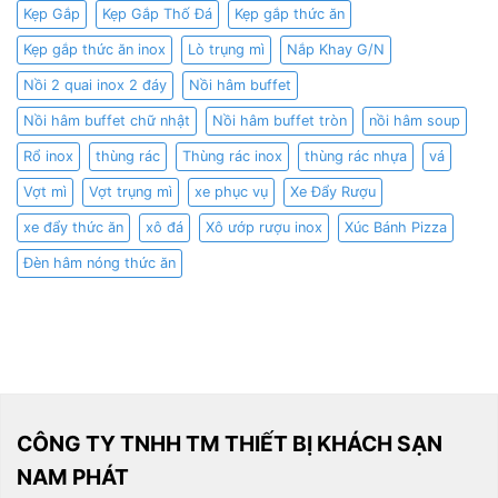
Kẹp Gắp
Kẹp Gắp Thố Đá
Kẹp gắp thức ăn
Kẹp gắp thức ăn inox
Lò trụng mì
Nắp Khay G/N
Nồi 2 quai inox 2 đáy
Nồi hâm buffet
Nồi hâm buffet chữ nhật
Nồi hâm buffet tròn
nồi hâm soup
Rổ inox
thùng rác
Thùng rác inox
thùng rác nhựa
vá
Vợt mì
Vợt trụng mì
xe phục vụ
Xe Đẩy Rượu
xe đẩy thức ăn
xô đá
Xô ướp rượu inox
Xúc Bánh Pizza
Đèn hâm nóng thức ăn
CÔNG TY TNHH TM THIẾT BỊ KHÁCH SẠN
NAM PHÁT