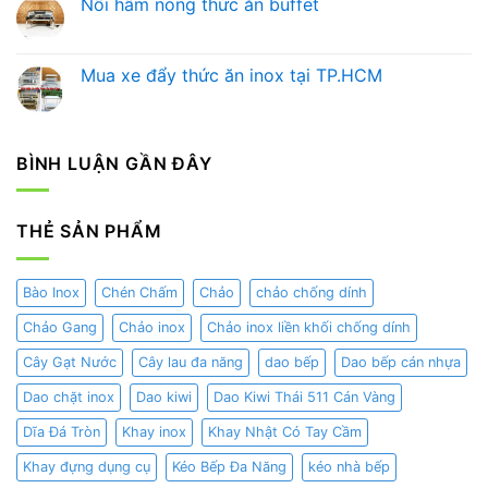
Nồi hâm nóng thức ăn buffet
Tầm
Chọn
bình
Trải
Bình
luận
Không
Nghiệm
Đựng
ở
có
Ẩm
Nước
Hướng
bình
Thực
Trái
Dẫn
luận
Mua xe đẩy thức ăn inox tại TP.HCM
và
Cây
Chọn
ở
Nghệ
Chuyên
Nồi
Nồi
Không
Thuật
Nghiệp
Hâm
hâm
có
Trang
Cho
Buffet
nóng
bình
Trí
Nhà
Chuẩn
thức
luận
Hàng
Nhất
ăn
ở
BÌNH LUẬN GẦN ĐÂY
–
Cho
buffet
Mua
Khách
Nhà
xe
Sạn
Hàng,
đẩy
Khách
thức
Sạn,
ăn
THẺ SẢN PHẨM
Gia
inox
Đình
tại
TP.HCM
Bào Inox
Chén Chấm
Chảo
chảo chống dính
Chảo Gang
Chảo inox
Chảo inox liền khối chống dính
Cây Gạt Nước
Cây lau đa năng
dao bếp
Dao bếp cán nhựa
Dao chặt inox
Dao kiwi
Dao Kiwi Thái 511 Cán Vàng
Dĩa Đá Tròn
Khay inox
Khay Nhật Có Tay Cầm
Khay đựng dụng cụ
Kéo Bếp Đa Năng
kéo nhà bếp