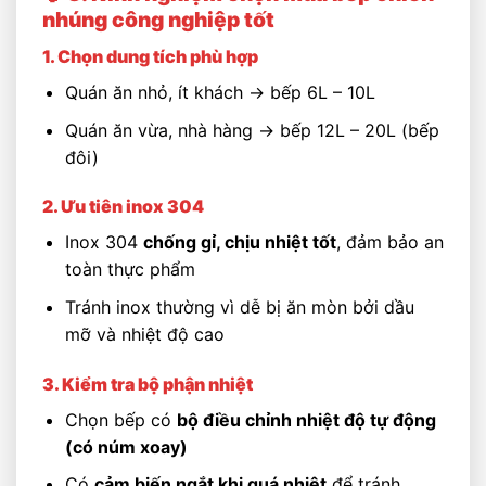
nhúng công nghiệp tốt
1. Chọn dung tích phù hợp
Quán ăn nhỏ, ít khách → bếp 6L – 10L
Quán ăn vừa, nhà hàng → bếp 12L – 20L (bếp
đôi)
2. Ưu tiên inox 304
Inox 304
chống gỉ, chịu nhiệt tốt
, đảm bảo an
toàn thực phẩm
Tránh inox thường vì dễ bị ăn mòn bởi dầu
mỡ và nhiệt độ cao
3. Kiểm tra bộ phận nhiệt
Chọn bếp có
bộ điều chỉnh nhiệt độ tự động
(có núm xoay)
Có
cảm biến ngắt khi quá nhiệt
để tránh