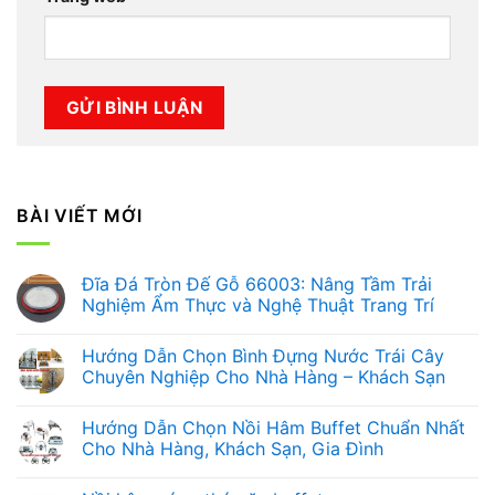
BÀI VIẾT MỚI
Đĩa Đá Tròn Đế Gỗ 66003: Nâng Tầm Trải
Nghiệm Ẩm Thực và Nghệ Thuật Trang Trí
Không
có
Hướng Dẫn Chọn Bình Đựng Nước Trái Cây
bình
luận
Chuyên Nghiệp Cho Nhà Hàng – Khách Sạn
ở
Đĩa
Không
Đá
có
Hướng Dẫn Chọn Nồi Hâm Buffet Chuẩn Nhất
Tròn
bình
Đế
luận
Cho Nhà Hàng, Khách Sạn, Gia Đình
Gỗ
ở
66003:
Hướng
Không
Nâng
Dẫn
có