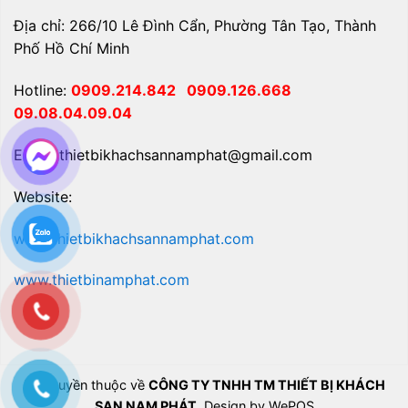
Địa chỉ: 266/10 Lê Đình Cẩn, Phường Tân Tạo, Thành
Phố Hồ Chí Minh
Hotline:
0909.214.842
0909.126.668
09.08.04.09.04
Email: thietbikhachsannamphat@gmail.com
Website:
www.thietbikhachsannamphat.com
www.thietbinamphat.com
Bản quyền thuộc về
CÔNG TY TNHH TM THIẾT BỊ KHÁCH
SẠN NAM PHÁT
. Design by WePOS