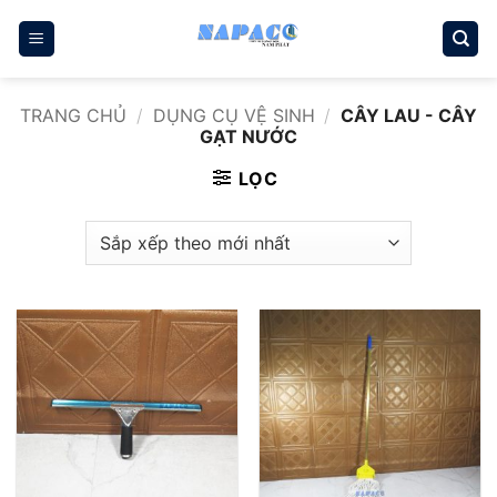
Bỏ
qua
nội
dung
TRANG CHỦ
/
DỤNG CỤ VỆ SINH
/
CÂY LAU - CÂY
GẠT NƯỚC
LỌC