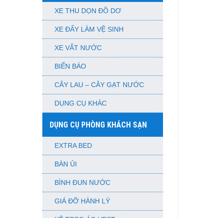
XE THU DỌN ĐỒ DƠ
XE ĐẨY LÀM VỆ SINH
XE VẮT NƯỚC
BIỂN BÁO
CÂY LAU – CÂY GẠT NƯỚC
DỤNG CỤ KHÁC
DỤNG CỤ PHÒNG KHÁCH SẠN
EXTRA BED
BÀN ỦI
BÌNH ĐUN NƯỚC
GIÁ ĐỠ HÀNH LÝ