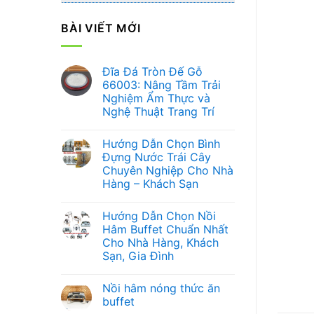
BÀI VIẾT MỚI
Đĩa Đá Tròn Đế Gỗ
66003: Nâng Tầm Trải
Nghiệm Ẩm Thực và
Nghệ Thuật Trang Trí
Không
có
Hướng Dẫn Chọn Bình
bình
luận
Đựng Nước Trái Cây
ở
Chuyên Nghiệp Cho Nhà
Đĩa
Đá
Hàng – Khách Sạn
Tròn
Đế
Không
Gỗ
có
Hướng Dẫn Chọn Nồi
66003:
bình
Nâng
luận
Hâm Buffet Chuẩn Nhất
ở
Tầm
Cho Nhà Hàng, Khách
Hướng
Trải
Dẫn
Nghiệm
Sạn, Gia Đình
Chọn
Ẩm
Bình
Không
Thực
Đựng
có
và
Nồi hâm nóng thức ăn
Nước
bình
Nghệ
Trái
luận
Thuật
buffet
ở
Cây
Trang