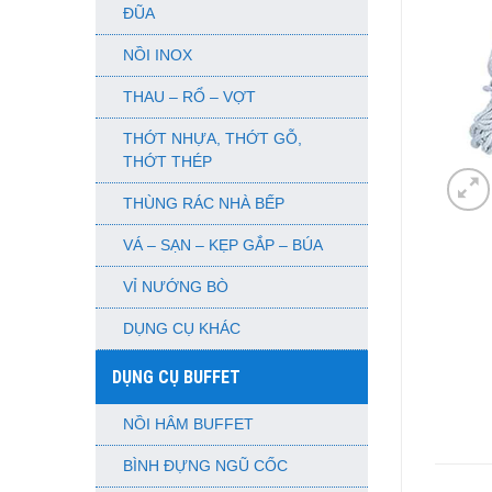
ĐŨA
NỒI INOX
THAU – RỔ – VỢT
THỚT NHỰA, THỚT GỖ,
THỚT THÉP
THÙNG RÁC NHÀ BẾP
VÁ – SẠN – KẸP GẮP – BÚA
VỈ NƯỚNG BÒ
DỤNG CỤ KHÁC
DỤNG CỤ BUFFET
NỒI HÂM BUFFET
BÌNH ĐỰNG NGŨ CỐC