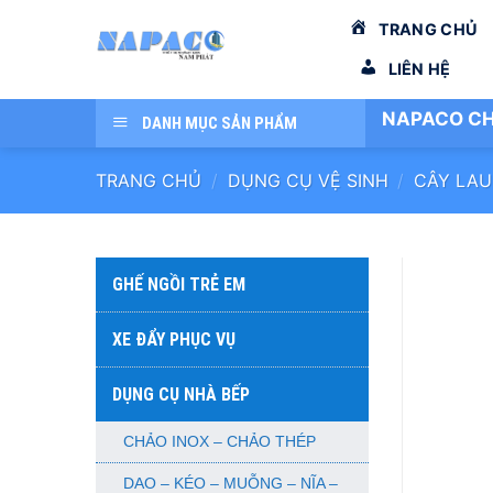
Bỏ
TRANG CHỦ
qua
nội
LIÊN HỆ
dung
NAPACO CH
DANH MỤC SẢN PHẨM
TRANG CHỦ
/
DỤNG CỤ VỆ SINH
/
CÂY LAU
GHẾ NGỒI TRẺ EM
XE ĐẨY PHỤC VỤ
DỤNG CỤ NHÀ BẾP
CHẢO INOX – CHẢO THÉP
DAO – KÉO – MUỖNG – NĨA –