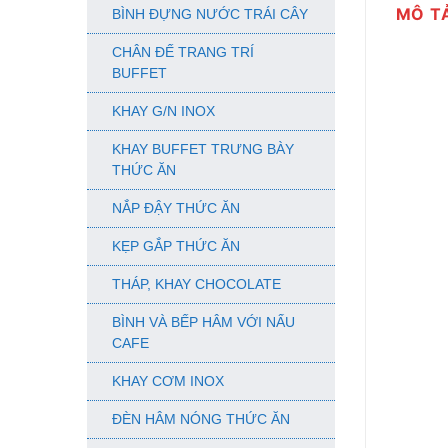
MÔ T
BÌNH ĐỰNG NƯỚC TRÁI CÂY
CHÂN ĐẾ TRANG TRÍ
BUFFET
KHAY G/N INOX
KHAY BUFFET TRƯNG BÀY
THỨC ĂN
NẮP ĐẬY THỨC ĂN
KẸP GẮP THỨC ĂN
THÁP, KHAY CHOCOLATE
BÌNH VÀ BẾP HÂM VỚI NẤU
CAFE
KHAY CƠM INOX
ĐÈN HÂM NÓNG THỨC ĂN