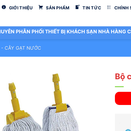
GIỚI THIỆU
SẢN PHẨM
TIN TỨC
CHÍNH
UYÊN PHÂN PHỐI THIẾT BỊ KHÁCH SẠN NHÀ HÀNG C
 - CÂY GẠT NƯỚC
Bộ 