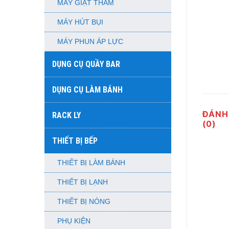
MÁY GIẶT THẢM
MÁY HÚT BỤI
MÁY PHUN ÁP LỰC
DỤNG CỤ QUẦY BAR
DỤNG CỤ LÀM BÁNH
ĐÁNH
RACK LY
(0)
THIẾT BỊ BẾP
THIẾT BỊ LÀM BÁNH
THIẾT BỊ LẠNH
THIẾT BỊ NÓNG
PHỤ KIỆN