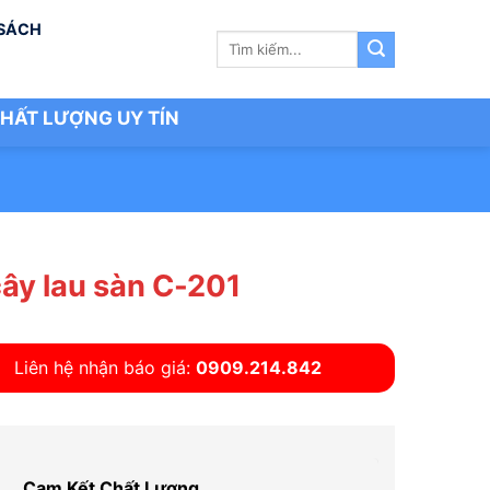
 SÁCH
Tìm
kiếm:
HẤT LƯỢNG UY TÍN
cây lau sàn C-201
Liên hệ nhận báo giá:
0909.214.842
Cam Kết Chất Lượng