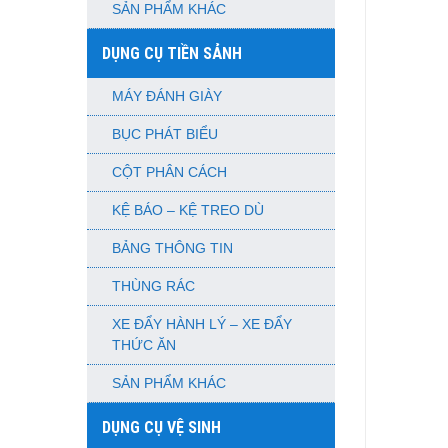
SẢN PHẨM KHÁC
DỤNG CỤ TIỀN SẢNH
MÁY ĐÁNH GIÀY
BỤC PHÁT BIỂU
CỘT PHÂN CÁCH
KỆ BÁO – KỆ TREO DÙ
BẢNG THÔNG TIN
THÙNG RÁC
XE ĐẨY HÀNH LÝ – XE ĐẨY
THỨC ĂN
SẢN PHẨM KHÁC
DỤNG CỤ VỆ SINH