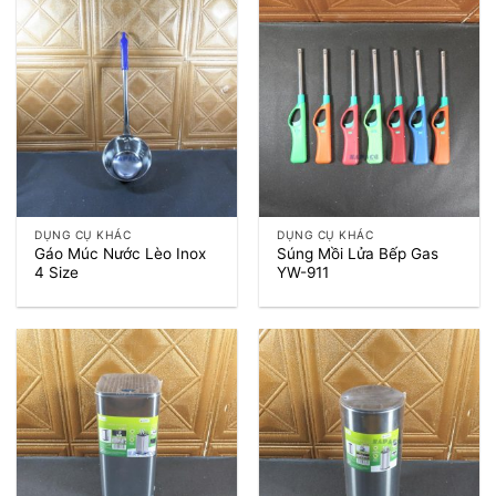
DỤNG CỤ KHÁC
DỤNG CỤ KHÁC
Gáo Múc Nước Lèo Inox
Súng Mồi Lửa Bếp Gas
4 Size
YW-911