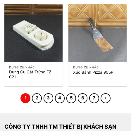
DỤNG CỤ KHÁC
DỤNG CỤ KHÁC
Dụng Cụ Cắt Trứng FZ-
Xúc Bánh Pizza 905P
021
1
2
3
4
5
6
7
CÔNG TY TNHH TM THIẾT BỊ KHÁCH SẠN