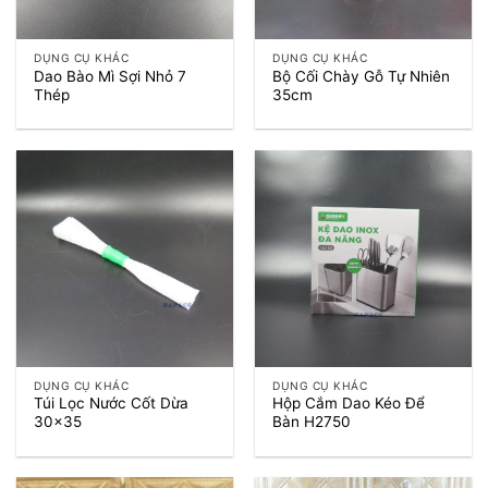
DỤNG CỤ KHÁC
DỤNG CỤ KHÁC
Dao Bào Mì Sợi Nhỏ 7
Bộ Cối Chày Gỗ Tự Nhiên
Thép
35cm
DỤNG CỤ KHÁC
DỤNG CỤ KHÁC
Túi Lọc Nước Cốt Dừa
Hộp Cắm Dao Kéo Để
30×35
Bàn H2750