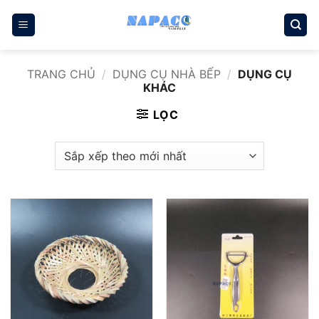
Bỏ
qua
nội
dung
TRANG CHỦ
/
DỤNG CỤ NHÀ BẾP
/
DỤNG CỤ
KHÁC
LỌC