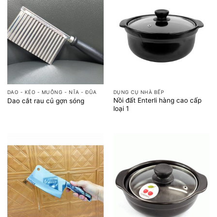
DAO - KÉO - MUỖNG - NĨA - ĐŨA
DỤNG CỤ NHÀ BẾP
Nồi đất Enterli hàng cao cấp
Dao cắt rau củ gợn sóng
loại 1