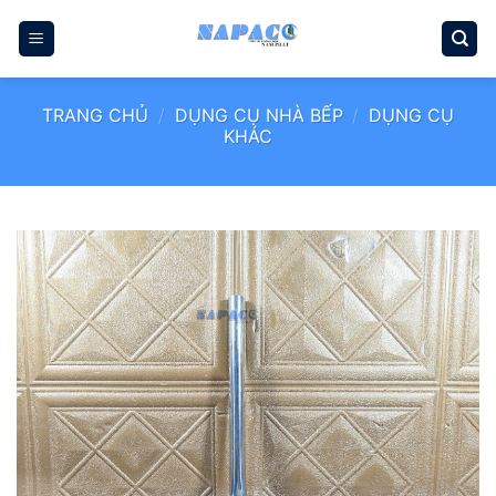
Bỏ
qua
nội
dung
TRANG CHỦ
/
DỤNG CỤ NHÀ BẾP
/
DỤNG CỤ
KHÁC