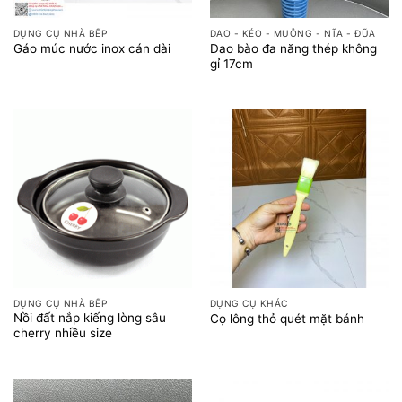
DỤNG CỤ NHÀ BẾP
DAO - KÉO - MUỖNG - NĨA - ĐŨA
Dao bào đa năng thép không
Gáo múc nước inox cán dài
gỉ 17cm
DỤNG CỤ NHÀ BẾP
DỤNG CỤ KHÁC
Nồi đất nắp kiếng lòng sâu
Cọ lông thỏ quét mặt bánh
cherry nhiều size