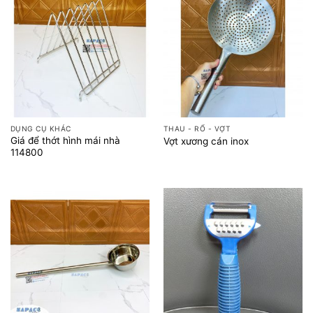
DỤNG CỤ KHÁC
THAU - RỔ - VỢT
Giá để thớt hình mái nhà
Vợt xương cán inox
114800