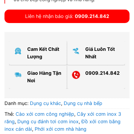
Liên hệ nhận báo giá:
0909.214.842
Cam Kết Chất
Giá Luôn Tốt
Lượng
Nhất
Giao Hàng Tận
0909.214.842
Nơi
Danh mục:
Dụng cụ khác
,
Dụng cụ nhà bếp
Thẻ:
Cào xới cơm công nghiệp
,
Cây xới cơm inox 3
răng
,
Dụng cụ đánh tơi cơm inox
,
Đồ xới cơm bằng
inox cán dài
,
Phới xới cơm nhà hàng