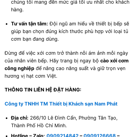
chúng tôi mang đến mức giá tối ưu nhất cho khách
hàng.
Tư vấn tận tâm:
Đội ngũ am hiểu về thiết bị bếp sẽ
giúp bạn chọn đúng kích thước phù hợp với loại tủ
cơm bạn đang dùng.
Đừng để việc xới cơm trở thành nỗi ám ảnh mỗi ngày
của nhân viên bếp. Hãy trang bị ngay bộ
cào xới cơm
công nghiệp
để nâng cao năng suất và giữ trọn vẹn
hương vị hạt cơm Việt.
THÔNG TIN LIÊN HỆ ĐẶT HÀNG:
Công ty TNHH TM Thiết bị Khách sạn Nam Phát
Địa chỉ:
266/10 Lê Đình Cẩn, Phường Tân Tạo,
Thành Phố Hồ Chí Minh.
Hotline – Zalo:
0909214842
–
0909126668
–