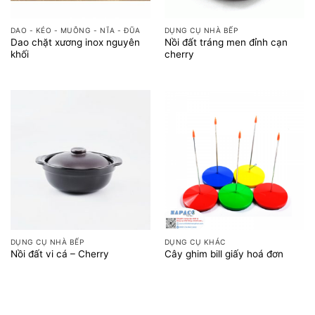
DAO - KÉO - MUỖNG - NĨA - ĐŨA
DỤNG CỤ NHÀ BẾP
Dao chặt xương inox nguyên
Nồi đất tráng men đỉnh cạn
khối
cherry
DỤNG CỤ NHÀ BẾP
DỤNG CỤ KHÁC
Nồi đất vi cá – Cherry
Cây ghim bill giấy hoá đơn