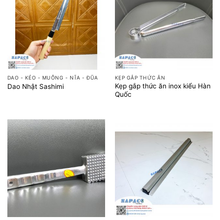
DAO - KÉO - MUỖNG - NĨA - ĐŨA
KẸP GẮP THỨC ĂN
Kẹp gắp thức ăn inox kiểu Hàn
Dao Nhật Sashimi
Quốc