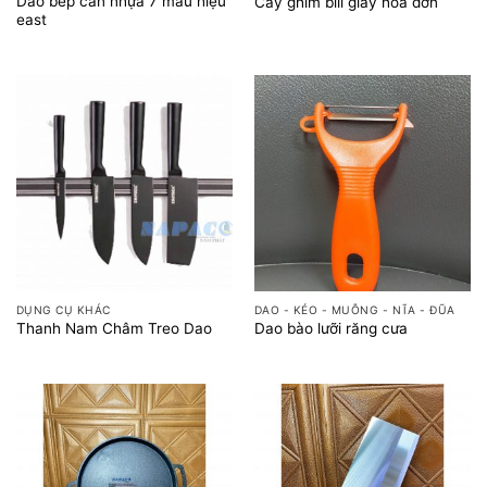
Dao bếp cán nhựa 7 màu hiệu
Cây ghim bill giấy hoá đơn
east
DỤNG CỤ KHÁC
DAO - KÉO - MUỖNG - NĨA - ĐŨA
Thanh Nam Châm Treo Dao
Dao bào lưỡi răng cưa