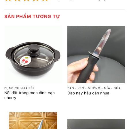
SẢN PHẨM TƯƠNG TỰ
DỤNG CỤ NHÀ BẾP
DAO - KÉO - MUỖNG - NĨA - ĐŨA
Nồi đất tráng men đỉnh cạn
Dao nạy hàu cán nhựa
cherry