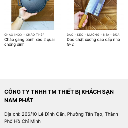
CHẢO INOX - CHẢO THÉP
DAO - KÉO - MUỖNG - NĨA - ĐŨA
Chảo gang bánh xèo 2 quai
Dao chặt xương cao cấp nhỏ
chống dính
G-2
CÔNG TY TNHH TM THIẾT BỊ KHÁCH SẠN
NAM PHÁT
Địa chỉ: 266/10 Lê Đình Cẩn, Phường Tân Tạo, Thành
Phố Hồ Chí Minh