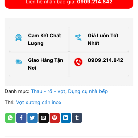
Liên hệ nhận báo giá:
0909.214.842
Cam Kết Chất
Giá Luôn Tốt
Lượng
Nhất
Giao Hàng Tận
0909.214.842
Nơi
Danh mục:
Thau - rổ - vợt
,
Dụng cụ nhà bếp
Thẻ:
Vợt xương cán inox