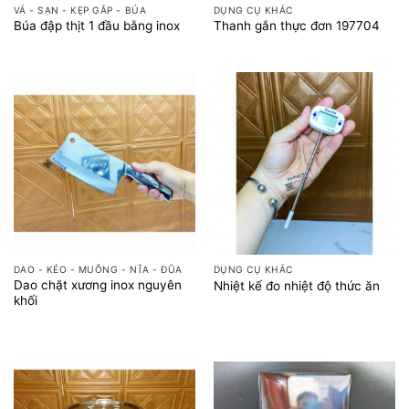
VÁ - SẠN - KẸP GẮP - BÚA
DỤNG CỤ KHÁC
Búa đập thịt 1 đầu bằng inox
Thanh gắn thực đơn 197704
DAO - KÉO - MUỖNG - NĨA - ĐŨA
DỤNG CỤ KHÁC
Dao chặt xương inox nguyên
Nhiệt kế đo nhiệt độ thức ăn
khối