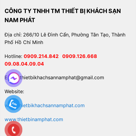
CÔNG TY TNHH TM THIẾT BỊ KHÁCH SẠN
NAM PHÁT
Địa chỉ: 266/10 Lê Đình Cẩn, Phường Tân Tạo, Thành
Phố Hồ Chí Minh
Hotline:
0909.214.842
0909.126.668
09.08.04.09.04
Email: thietbikhachsannamphat@gmail.com
Website:
www.thietbikhachsannamphat.com
www.thietbinamphat.com