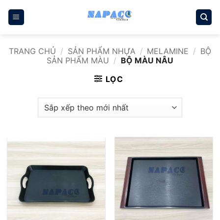
Bỏ
qua
nội
dung
TRANG CHỦ
/
SẢN PHẨM NHỰA
/
MELAMINE
/
BỘ
SẢN PHẨM MÀU
/
BỘ MÀU NÂU
LỌC