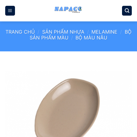
Bỏ
qua
nội
dung
TRANG CHỦ
/
SẢN PHẨM NHỰA
/
MELAMINE
/
BỘ
SẢN PHẨM MÀU
/
BỘ MÀU NÂU