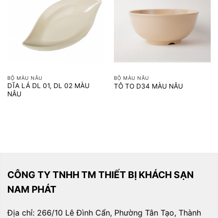
BỘ MÀU NÂU
BỘ MÀU NÂU
DĨA LÁ DL 01, DL 02 MÀU
TÔ TO D34 MÀU NÂU
NÂU
CÔNG TY TNHH TM THIẾT BỊ KHÁCH SẠN
NAM PHÁT
Địa chỉ: 266/10 Lê Đình Cẩn, Phường Tân Tạo, Thành