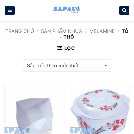
Bỏ
qua
nội
dung
TRANG CHỦ
/
SẢN PHẨM NHỰA
/
MELAMINE
/
TÔ
- THỐ
LỌC