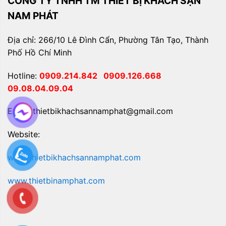
CÔNG TY TNHH TM THIẾT BỊ KHÁCH SẠN
NAM PHÁT
Địa chỉ: 266/10 Lê Đình Cẩn, Phường Tân Tạo, Thành
Phố Hồ Chí Minh
Hotline:
0909.214.842
0909.126.668
09.08.04.09.04
Email: thietbikhachsannamphat@gmail.com
Website:
www.thietbikhachsannamphat.com
www.thietbinamphat.com