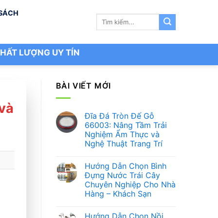
 SÁCH
Tìm
kiếm:
HẤT LƯỢNG UY TÍN
BÀI VIẾT MỚI
và
Đĩa Đá Tròn Đế Gỗ
66003: Nâng Tầm Trải
Nghiệm Ẩm Thực và
Nghệ Thuật Trang Trí
Không
có
Hướng Dẫn Chọn Bình
bình
luận
Đựng Nước Trái Cây
ở
Chuyên Nghiệp Cho Nhà
Đĩa
Đá
Hàng – Khách Sạn
Tròn
Đế
Không
Gỗ
có
Hướng Dẫn Chọn Nồi
66003:
bình