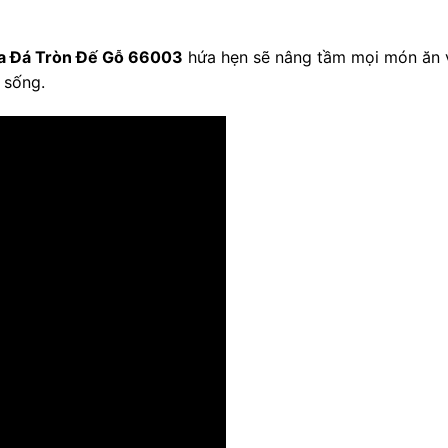
a Đá Tròn Đế Gỗ 66003
hứa hẹn sẽ nâng tầm mọi món ăn 
n sống.