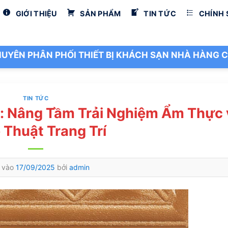
GIỚI THIỆU
SẢN PHẨM
TIN TỨC
CHÍNH
UYÊN PHÂN PHỐI THIẾT BỊ KHÁCH SẠN NHÀ HÀNG C
TIN TỨC
: Nâng Tầm Trải Nghiệm Ẩm Thực 
 Thuật Trang Trí
 vào
17/09/2025
bởi
admin