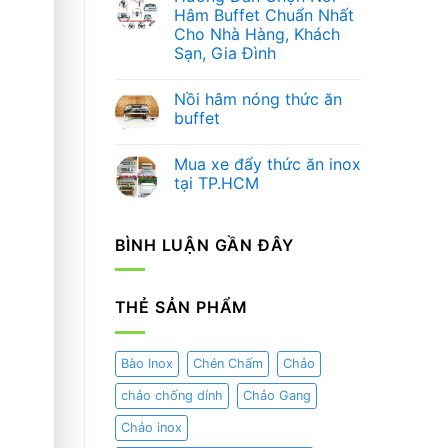
Nâng
luận
Hâm Buffet Chuẩn Nhất
ở
Tầm
Cho Nhà Hàng, Khách
Hướng
Trải
Dẫn
Nghiệm
Sạn, Gia Đình
Chọn
Ẩm
Bình
Không
Thực
Đựng
có
và
Nồi hâm nóng thức ăn
Nước
bình
Nghệ
Trái
luận
Thuật
buffet
ở
Cây
Trang
Hướng
Chuyên
Không
Trí
Dẫn
Nghiệp
có
Mua xe đẩy thức ăn inox
Chọn
Cho
bình
Nồi
Nhà
luận
tại TP.HCM
Hâm
ở
Hàng
Buffet
Nồi
–
Không
Chuẩn
hâm
Khách
có
Nhất
nóng
Sạn
bình
BÌNH LUẬN GẦN ĐÂY
Cho
thức
luận
Nhà
ăn
ở
Hàng,
buffet
Mua
Khách
xe
Sạn,
đẩy
THẺ SẢN PHẨM
Gia
thức
Đình
ăn
inox
tại
TP.HCM
Bào Inox
Chén Chấm
Chảo
chảo chống dính
Chảo Gang
Chảo inox