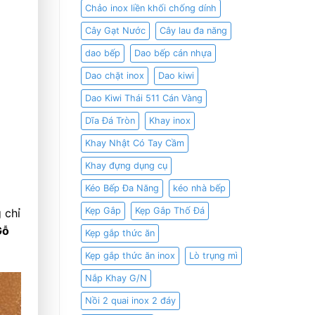
Chảo inox liền khối chống dính
Cây Gạt Nước
Cây lau đa năng
dao bếp
Dao bếp cán nhựa
Dao chặt inox
Dao kiwi
Dao Kiwi Thái 511 Cán Vàng
Dĩa Đá Tròn
Khay inox
Khay Nhật Có Tay Cầm
Khay đựng dụng cụ
Kéo Bếp Đa Năng
kéo nhà bếp
Kẹp Gắp
Kẹp Gắp Thố Đá
 chỉ
Gỗ
Kẹp gắp thức ăn
Kẹp gắp thức ăn inox
Lò trụng mì
Nắp Khay G/N
Nồi 2 quai inox 2 đáy