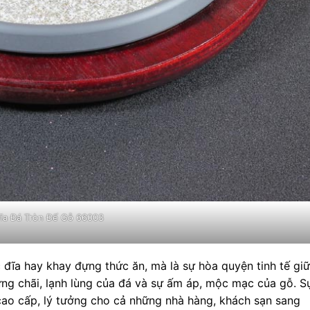
ĩa Đá Tròn Đế Gỗ 66003
đĩa hay khay đựng thức ăn, mà là sự hòa quyện tinh tế gi
vững chãi, lạnh lùng của đá và sự ấm áp, mộc mạc của gỗ. S
cao cấp, lý tưởng cho cả những nhà hàng, khách sạn sang