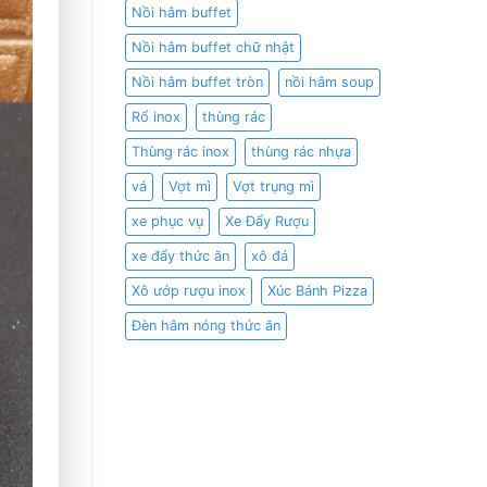
Nồi hâm buffet
Nồi hâm buffet chữ nhật
Nồi hâm buffet tròn
nồi hâm soup
Rổ inox
thùng rác
Thùng rác inox
thùng rác nhựa
vá
Vợt mì
Vợt trụng mì
xe phục vụ
Xe Đẩy Rượu
xe đẩy thức ăn
xô đá
Xô ướp rượu inox
Xúc Bánh Pizza
Đèn hâm nóng thức ăn