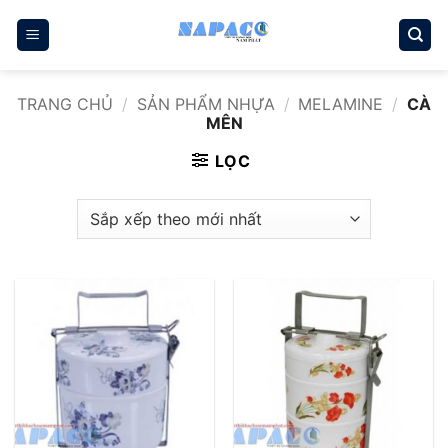
Bỏ
qua
nội
dung
TRANG CHỦ
/
SẢN PHẨM NHỰA
/
MELAMINE
/
CÀ
MÊN
LỌC