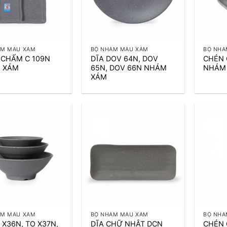
+
+
ÁM MÀU XÁM
BỘ NHÁM MÀU XÁM
BỘ NHÁ
 CHẤM C 109N
DĨA DOV 64N, DOV
CHÉN 
 XÁM
65N, DOV 66N NHÁM
NHÁM
XÁM
+
+
ÁM MÀU XÁM
BỘ NHÁM MÀU XÁM
BỘ NHÁ
 X36N, TO X37N,
DĨA CHỮ NHẬT DCN
CHÉN 