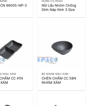
 XANH
DỤNG CỤ KHÁC
á CN 66005-NP-3
Nồi Lẩu Nhôm Chống
Dính Nắp Kính 3 Size
+
M MÀU XÁM
BỘ NHÁM MÀU XÁM
CHẤM CC 41N
CHÉN CHẤM CC 58N
 XÁM
NHÁM XÁM