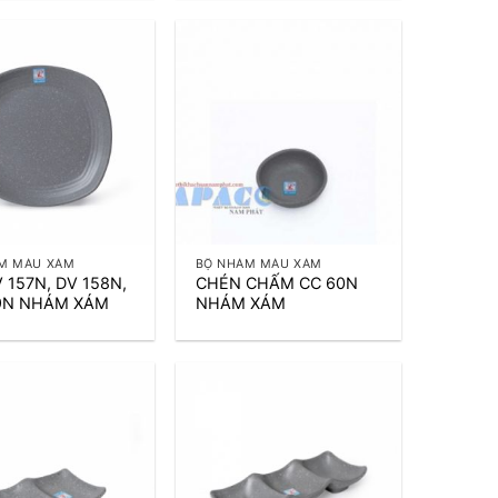
+
M MÀU XÁM
BỘ NHÁM MÀU XÁM
 157N, DV 158N,
CHÉN CHẤM CC 60N
9N NHÁM XÁM
NHÁM XÁM