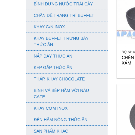
BÌNH ĐỰNG NƯỚC TRÁI CÂY
CHÂN ĐẾ TRANG TRÍ BUFFET
KHAY G/N INOX
KHAY BUFFET TRƯNG BÀY
+
THỨC ĂN
BỘ NH
NẮP ĐẬY THỨC ĂN
CHÉN
XÁM
KẸP GẮP THỨC ĂN
THÁP, KHAY CHOCOLATE
BÌNH VÀ BẾP HÂM VỚI NẤU
CAFE
KHAY CƠM INOX
ĐÈN HÂM NÓNG THỨC ĂN
SẢN PHẨM KHÁC