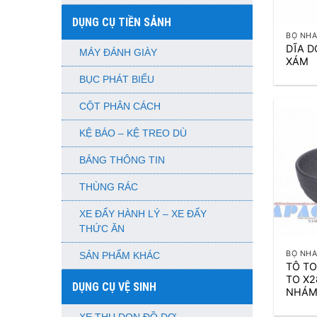
+
DỤNG CỤ TIỀN SẢNH
BỘ NH
DĨA 
MÁY ĐÁNH GIÀY
XÁM
BỤC PHÁT BIỂU
CỘT PHÂN CÁCH
KỆ BÁO – KỆ TREO DÙ
BẢNG THÔNG TIN
THÙNG RÁC
XE ĐẨY HÀNH LÝ – XE ĐẨY
THỨC ĂN
+
BỘ NH
SẢN PHẨM KHÁC
TÔ TO
TO X2
DỤNG CỤ VỆ SINH
NHÁM