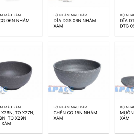
+
+
ÁM MÀU XÁM
BỘ NHÁM MÀU XÁM
BỘ NHÁ
DCG 06N NHÁM
DĨA DGS 06N NHÁM
DĨA D
XÁM
DTG 0
+
+
ÁM MÀU XÁM
BỘ NHÁM MÀU XÁM
BỘ NHÁ
 X26N, TO X27N,
CHÉN CO 15N NHÁM
MUỖN
8N, TO X29N
XÁM
XÁM
 XÁM