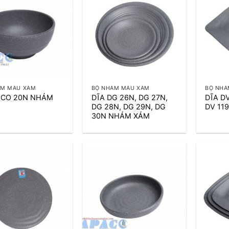
+
+
ÁM MÀU XÁM
BỘ NHÁM MÀU XÁM
BỘ NHÁ
 CO 20N NHÁM
DĨA DG 26N, DG 27N,
DĨA DV
DG 28N, DG 29N, DG
DV 11
30N NHÁM XÁM