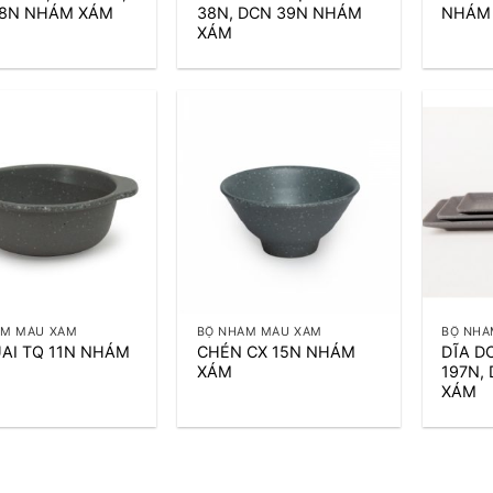
38N NHÁM XÁM
38N, DCN 39N NHÁM
NHÁM
XÁM
+
+
ÁM MÀU XÁM
BỘ NHÁM MÀU XÁM
BỘ NHÁ
AI TQ 11N NHÁM
CHÉN CX 15N NHÁM
DĨA D
XÁM
197N,
XÁM