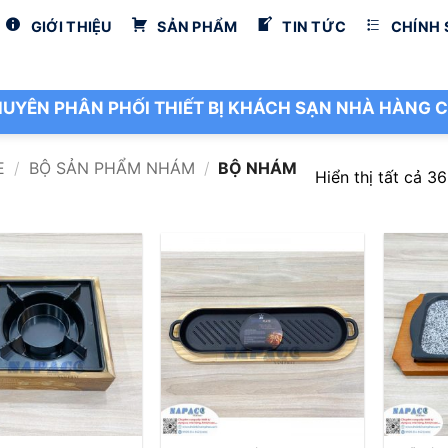
GIỚI THIỆU
SẢN PHẨM
TIN TỨC
CHÍNH
UYÊN PHÂN PHỐI THIẾT BỊ KHÁCH SẠN NHÀ HÀNG C
E
/
BỘ SẢN PHẨM NHÁM
/
BỘ NHÁM
Hiển thị tất cả 3
+
+