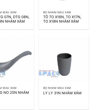
+
M MÀU XÁM
BỘ NHÁM MÀU XÁM
TG 07N, DTG 08N,
TÔ TO X16N, TO X17N,
9N NHÁM XÁM
TO X18N NHÁM XÁM
+
M MÀU XÁM
BỘ NHÁM MÀU XÁM
G NO 25N NHÁM
LY LY 31N NHÁM XÁM