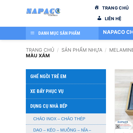
Bỏ
TRANG CHỦ
qua
nội
LIÊN HỆ
dung
NAPACO CH
DANH MỤC SẢN PHẨM
TRANG CHỦ
/
SẢN PHẨM NHỰA
/
MELAMIN
MÀU XÁM
GHẾ NGỒI TRẺ EM
XE ĐẨY PHỤC VỤ
DỤNG CỤ NHÀ BẾP
CHẢO INOX – CHẢO THÉP
+
DAO – KÉO – MUỖNG – NĨA –