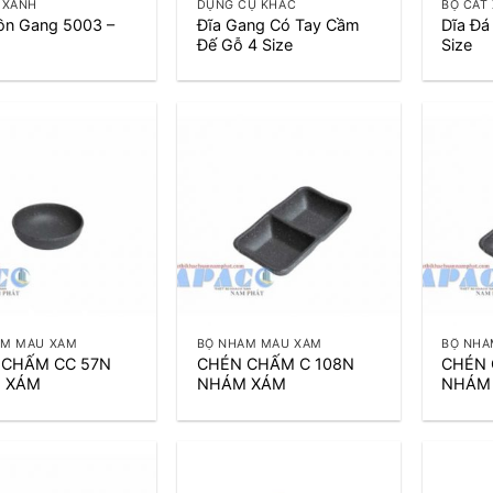
 XANH
DỤNG CỤ KHÁC
BỘ CÁT
ồn Gang 5003 –
Đĩa Gang Có Tay Cầm
Dĩa Đ
Đế Gỗ 4 Size
Size
+
+
ÁM MÀU XÁM
BỘ NHÁM MÀU XÁM
BỘ NHÁ
 CHẤM CC 57N
CHÉN CHẤM C 108N
CHÉN 
 XÁM
NHÁM XÁM
NHÁM