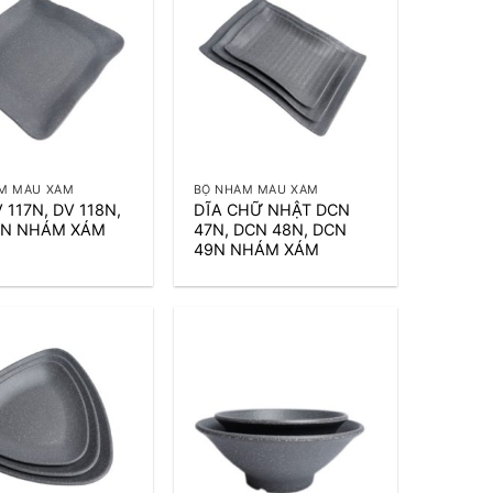
+
M MÀU XÁM
BỘ NHÁM MÀU XÁM
 117N, DV 118N,
DĨA CHỮ NHẬT DCN
9N NHÁM XÁM
47N, DCN 48N, DCN
49N NHÁM XÁM