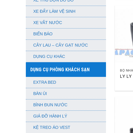
XE THU DỌN ĐỒ DƠ
XE ĐẨY LÀM VỆ SINH
XE VẮT NƯỚC
BIỂN BÁO
CÂY LAU – CÂY GẠT NƯỚC
DỤNG CỤ KHÁC
+
DỤNG CỤ PHÒNG KHÁCH SẠN
BỘ NH
LY LY
EXTRA BED
BÀN ỦI
BÌNH ĐUN NƯỚC
GIÁ ĐỠ HÀNH LÝ
KỆ TREO ÁO VEST