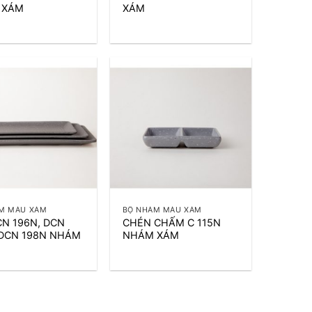
 XÁM
XÁM
+
M MÀU XÁM
BỘ NHÁM MÀU XÁM
CN 196N, DCN
CHÉN CHẤM C 115N
 DCN 198N NHÁM
NHÁM XÁM