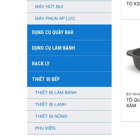
TO X
MÁY HÚT BỤI
MÁY PHUN ÁP LỰC
DỤNG CỤ QUẦY BAR
DỤNG CỤ LÀM BÁNH
RACK LY
THIẾT BỊ BẾP
+
THIẾT BỊ LÀM BÁNH
BỘ NH
TÔ QU
THIẾT BỊ LẠNH
XÁM
THIẾT BỊ NÓNG
PHỤ KIỆN