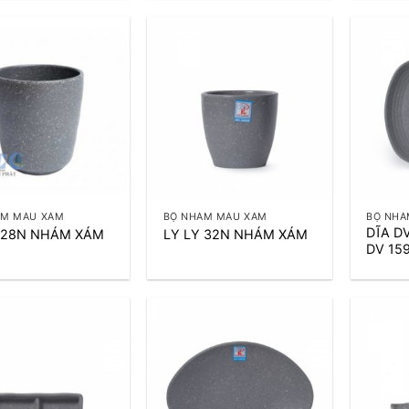
+
+
ÁM MÀU XÁM
BỘ NHÁM MÀU XÁM
BỘ NHÁ
DĨA DV
 28N NHÁM XÁM
LY LY 32N NHÁM XÁM
DV 15