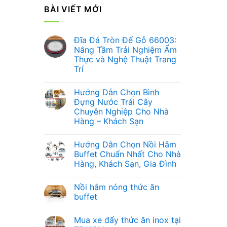
BÀI VIẾT MỚI
Đĩa Đá Tròn Đế Gỗ 66003:
Nâng Tầm Trải Nghiệm Ẩm
Thực và Nghệ Thuật Trang
Trí
Không
có
Hướng Dẫn Chọn Bình
bình
luận
Đựng Nước Trái Cây
ở
Chuyên Nghiệp Cho Nhà
Đĩa
Đá
Hàng – Khách Sạn
Tròn
Đế
Không
Gỗ
có
Hướng Dẫn Chọn Nồi Hâm
66003:
bình
Nâng
luận
Buffet Chuẩn Nhất Cho Nhà
ở
Tầm
Hàng, Khách Sạn, Gia Đình
Hướng
Trải
Dẫn
Nghiệm
Không
Chọn
Ẩm
có
Bình
Thực
Nồi hâm nóng thức ăn
bình
Đựng
và
luận
buffet
Nước
Nghệ
ở
Trái
Thuật
Hướng
Không
Cây
Trang
Dẫn
có
Chuyên
Trí
Mua xe đẩy thức ăn inox tại
Chọn
bình
Nghiệp
Nồi