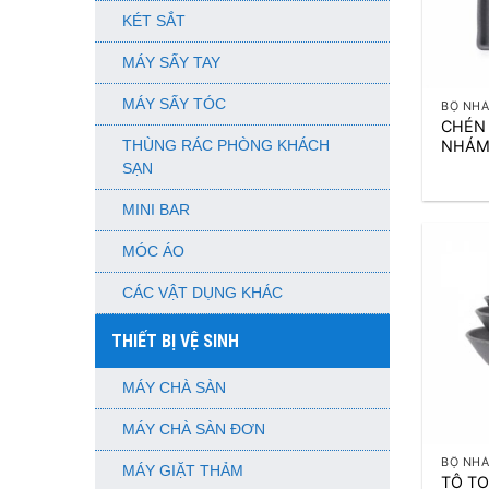
KÉT SẮT
MÁY SẤY TAY
+
MÁY SẤY TÓC
BỘ NH
CHÉN
NHÁM
THÙNG RÁC PHÒNG KHÁCH
SẠN
MINI BAR
MÓC ÁO
CÁC VẬT DỤNG KHÁC
THIẾT BỊ VỆ SINH
MÁY CHÀ SÀN
+
MÁY CHÀ SÀN ĐƠN
BỘ NH
MÁY GIẶT THẢM
TÔ TO