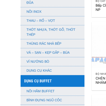
BỘ CÁT
ĐŨA
Bếp C
NP
NỒI INOX
THAU – RỔ – VỢT
THỚT NHỰA, THỚT GỖ, THỚT
THÉP
THÙNG RÁC NHÀ BẾP
VÁ – SẠN – KẸP GẮP – BÚA
VỈ NƯỚNG BÒ
+
DỤNG CỤ KHÁC
BỘ NH
CHÉN
DỤNG CỤ BUFFET
NHÁM
NỒI HÂM BUFFET
BÌNH ĐỰNG NGŨ CỐC