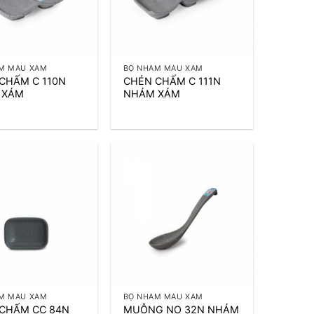
+
M MÀU XÁM
BỘ NHÁM MÀU XÁM
CHẤM C 110N
CHÉN CHẤM C 111N
 XÁM
NHÁM XÁM
+
M MÀU XÁM
BỘ NHÁM MÀU XÁM
CHẤM CC 84N
MUỖNG NO 32N NHÁM