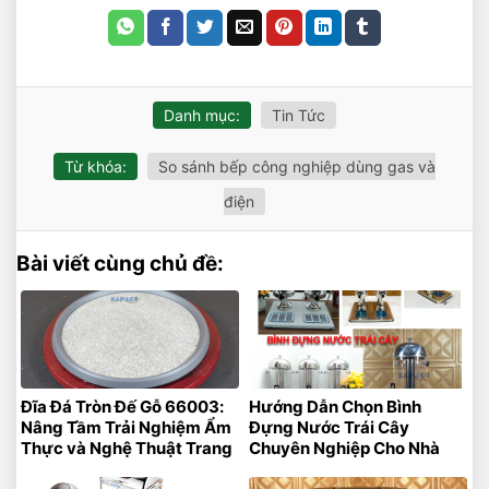
Danh mục:
Tin Tức
Từ khóa:
So sánh bếp công nghiệp dùng gas và
điện
Bài viết cùng chủ đề:
Đĩa Đá Tròn Đế Gỗ 66003:
Hướng Dẫn Chọn Bình
Nâng Tầm Trải Nghiệm Ẩm
Đựng Nước Trái Cây
Thực và Nghệ Thuật Trang
Chuyên Nghiệp Cho Nhà
Trí
Hàng – Khách Sạn