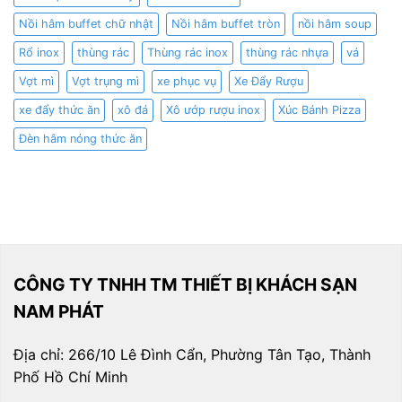
Nồi hâm buffet chữ nhật
Nồi hâm buffet tròn
nồi hâm soup
Rổ inox
thùng rác
Thùng rác inox
thùng rác nhựa
vá
Vợt mì
Vợt trụng mì
xe phục vụ
Xe Đẩy Rượu
xe đẩy thức ăn
xô đá
Xô ướp rượu inox
Xúc Bánh Pizza
Đèn hâm nóng thức ăn
CÔNG TY TNHH TM THIẾT BỊ KHÁCH SẠN
NAM PHÁT
Địa chỉ: 266/10 Lê Đình Cẩn, Phường Tân Tạo, Thành
Phố Hồ Chí Minh