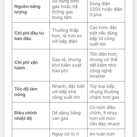
Sử dụng bình
Dùng điện
Nguồn năng
gas hoặc hệ
220V hoặc điện
lượng
thống gas
3 pha
trung tâm
Cao hơn, đặc
Thường thấp
Chi phí đầu tư
biệt nếu dùng
hơn, rẻ hơn so
ban đầu
bếp từ công
với bếp điện
suất lớn
Tốn điện hơn,
Gas rẻ, nhưng
nhưng có thể
Chi phí vận
khó kiểm soát
tiết kiệm nhờ
hành
hao phí
công nghệ
Inverter
Nhanh, đặc biệt
Tùy loại bếp,
Tốc độ làm
với bếp khè
nhưng thường
nóng
công suất lớn
chậm hơn gas
Có núm điều
Điều chỉnh
Dễ dàng bằng
chỉnh, ít nhạy
nhiệt độ
van gas
hơn với món
cần đảo nhanh
Nguy cơ rò rỉ
An toàn hơn