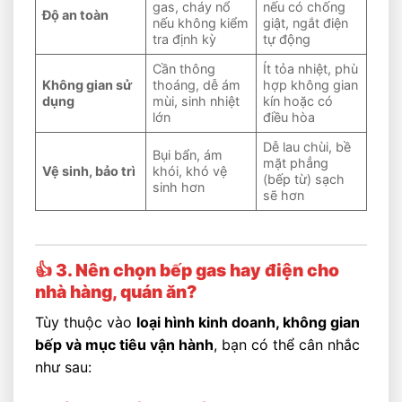
gas, cháy nổ
nếu có chống
Độ an toàn
nếu không kiểm
giật, ngắt điện
tra định kỳ
tự động
Cần thông
Ít tỏa nhiệt, phù
Không gian sử
thoáng, dễ ám
hợp không gian
dụng
mùi, sinh nhiệt
kín hoặc có
lớn
điều hòa
Dễ lau chùi, bề
Bụi bẩn, ám
mặt phẳng
Vệ sinh, bảo trì
khói, khó vệ
(bếp từ) sạch
sinh hơn
sẽ hơn
👍 3. Nên chọn bếp gas hay điện cho
nhà hàng, quán ăn?
Tùy thuộc vào
loại hình kinh doanh, không gian
bếp và mục tiêu vận hành
, bạn có thể cân nhắc
như sau: