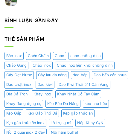
Nồi
Không
Thuật
Nghiệp
Hâm
hâm
có
Trang
Cho
Buffet
nóng
bình
Trí
Nhà
Chuẩn
thức
luận
Hàng
Nhất
ăn
ở
BÌNH LUẬN GẦN ĐÂY
–
Cho
buffet
Mua
Khách
Nhà
xe
Sạn
Hàng,
đẩy
Khách
thức
Sạn,
ăn
THẺ SẢN PHẨM
Gia
inox
Đình
tại
TP.HCM
Bào Inox
Chén Chấm
Chảo
chảo chống dính
Chảo Gang
Chảo inox
Chảo inox liền khối chống dính
Cây Gạt Nước
Cây lau đa năng
dao bếp
Dao bếp cán nhựa
Dao chặt inox
Dao kiwi
Dao Kiwi Thái 511 Cán Vàng
Dĩa Đá Tròn
Khay inox
Khay Nhật Có Tay Cầm
Khay đựng dụng cụ
Kéo Bếp Đa Năng
kéo nhà bếp
Kẹp Gắp
Kẹp Gắp Thố Đá
Kẹp gắp thức ăn
Kẹp gắp thức ăn inox
Lò trụng mì
Nắp Khay G/N
Nồi 2 quai inox 2 đáy
Nồi hâm buffet