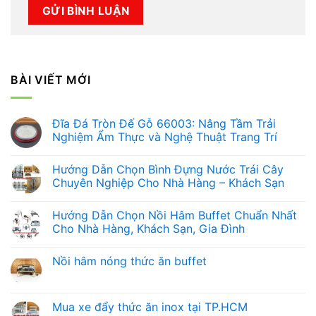
BÀI VIẾT MỚI
Đĩa Đá Tròn Đế Gỗ 66003: Nâng Tầm Trải
Nghiệm Ẩm Thực và Nghệ Thuật Trang Trí
Không
có
Hướng Dẫn Chọn Bình Đựng Nước Trái Cây
bình
luận
Chuyên Nghiệp Cho Nhà Hàng – Khách Sạn
ở
Đĩa
Không
Đá
có
Hướng Dẫn Chọn Nồi Hâm Buffet Chuẩn Nhất
Tròn
bình
Đế
luận
Cho Nhà Hàng, Khách Sạn, Gia Đình
Gỗ
ở
66003:
Hướng
Không
Nâng
Dẫn
có
Nồi hâm nóng thức ăn buffet
Tầm
Chọn
bình
Trải
Bình
luận
Không
Nghiệm
Đựng
ở
có
Ẩm
Nước
Hướng
bình
Thực
Trái
Dẫn
luận
Mua xe đẩy thức ăn inox tại TP.HCM
và
Cây
Chọn
ở
Nghệ
Chuyên
Nồi