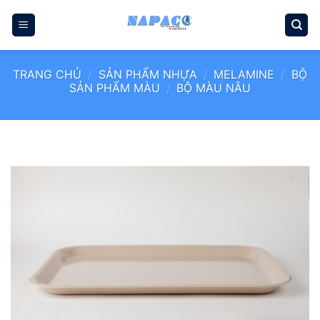
Bỏ
qua
nội
dung
TRANG CHỦ
/
SẢN PHẨM NHỰA
/
MELAMINE
/
BỘ
SẢN PHẨM MÀU
/
BỘ MÀU NÂU