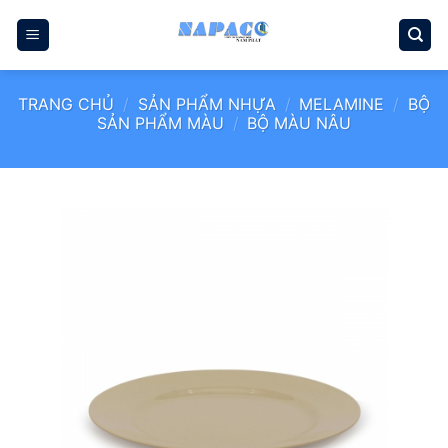
Bỏ
qua
nội
dung
TRANG CHỦ
/
SẢN PHẨM NHỰA
/
MELAMINE
/
BỘ
SẢN PHẨM MÀU
/
BỘ MÀU NÂU