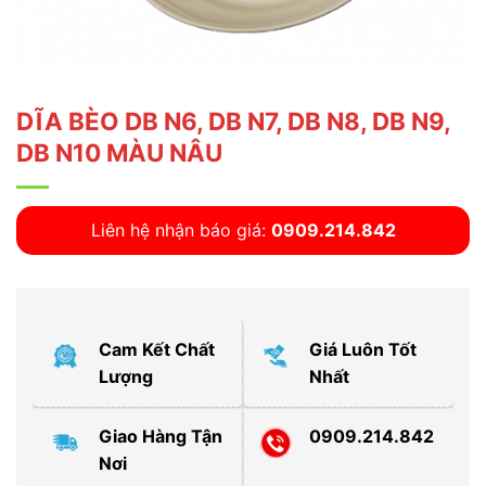
DĨA BÈO DB N6, DB N7, DB N8, DB N9,
DB N10 MÀU NÂU
Liên hệ nhận báo giá:
0909.214.842
Cam Kết Chất
Giá Luôn Tốt
Lượng
Nhất
Giao Hàng Tận
0909.214.842
Nơi