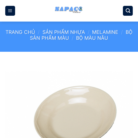
Bỏ
qua
nội
dung
TRANG CHỦ
/
SẢN PHẨM NHỰA
/
MELAMINE
/
BỘ
SẢN PHẨM MÀU
/
BỘ MÀU NÂU