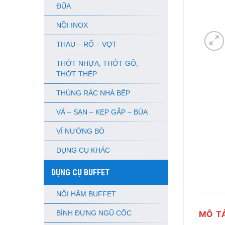
ĐŨA
NỒI INOX
THAU – RỔ – VỢT
THỚT NHỰA, THỚT GỖ,
THỚT THÉP
THÙNG RÁC NHÀ BẾP
VÁ – SẠN – KẸP GẮP – BÚA
VỈ NƯỚNG BÒ
DỤNG CỤ KHÁC
DỤNG CỤ BUFFET
NỒI HÂM BUFFET
MÔ T
BÌNH ĐỰNG NGŨ CỐC