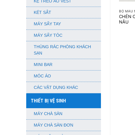
+
KỆ TREO ÁO VEST
BỘ MÀU 
KÉT SẮT
CHÉN C
NÂU
MÁY SẤY TAY
MÁY SẤY TÓC
THÙNG RÁC PHÒNG KHÁCH
SẠN
MINI BAR
MÓC ÁO
CÁC VẬT DỤNG KHÁC
THIẾT BỊ VỆ SINH
MÁY CHÀ SÀN
MÁY CHÀ SÀN ĐƠN