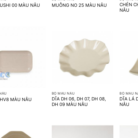
CHÉN C
USHI 00 MÀU NÂU
MUỖNG NO 25 MÀU NÂU
NÂU
+
+
NÂU
BỘ MÀU NÂU
BỘ MÀU N
DĨA DH 06, DH 07, DH 08,
DĨA LÁ 
KHV8 MÀU NÂU
DH 09 MÀU NÂU
NÂU