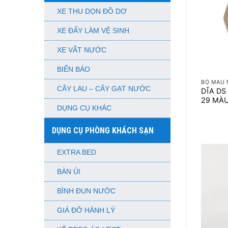
XE THU DỌN ĐỒ DƠ
XE ĐẨY LÀM VỆ SINH
XE VẮT NƯỚC
+
BIỂN BÁO
BỘ MÀU 
CÂY LAU – CÂY GẠT NƯỚC
DĨA DS 
29 MÀ
DỤNG CỤ KHÁC
DỤNG CỤ PHÒNG KHÁCH SẠN
EXTRA BED
BÀN ỦI
BÌNH ĐUN NƯỚC
GIÁ ĐỠ HÀNH LÝ