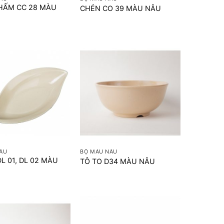
HẤM CC 28 MÀU
CHÉN CO 39 MÀU NÂU
+
ÂU
BỘ MÀU NÂU
DL 01, DL 02 MÀU
TÔ TO D34 MÀU NÂU