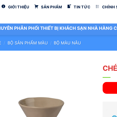
GIỚI THIỆU
SẢN PHẨM
TIN TỨC
CHÍNH
UYÊN PHÂN PHỐI THIẾT BỊ KHÁCH SẠN NHÀ HÀNG C
E
/
BỘ SẢN PHẨM MÀU
/
BỘ MÀU NÂU
CHÉ