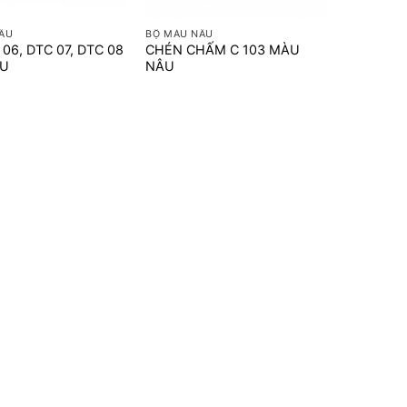
+
ÂU
BỘ MÀU NÂU
 06, DTC 07, DTC 08
CHÉN CHẤM C 103 MÀU
ÂU
NÂU