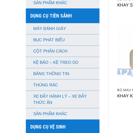
SẢN PHẨM KHÁC
KHAY S
DỤNG CỤ TIỀN SẢNH
MÁY ĐÁNH GIÀY
BỤC PHÁT BIỂU
CỘT PHÂN CÁCH
KỆ BÁO – KỆ TREO DÙ
BẢNG THÔNG TIN
+
THÙNG RÁC
BỘ MÀU 
KHAY 
XE ĐẨY HÀNH LÝ – XE ĐẨY
THỨC ĂN
SẢN PHẨM KHÁC
DỤNG CỤ VỆ SINH