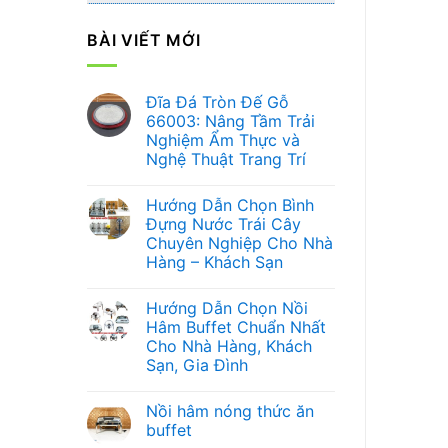
BÀI VIẾT MỚI
Đĩa Đá Tròn Đế Gỗ
66003: Nâng Tầm Trải
Nghiệm Ẩm Thực và
Nghệ Thuật Trang Trí
Không
có
Hướng Dẫn Chọn Bình
bình
luận
Đựng Nước Trái Cây
ở
Chuyên Nghiệp Cho Nhà
Đĩa
Đá
Hàng – Khách Sạn
Tròn
Đế
Không
Gỗ
có
Hướng Dẫn Chọn Nồi
66003:
bình
Nâng
luận
Hâm Buffet Chuẩn Nhất
ở
Tầm
Cho Nhà Hàng, Khách
Hướng
Trải
Dẫn
Nghiệm
Sạn, Gia Đình
Chọn
Ẩm
Bình
Không
Thực
Đựng
có
và
Nồi hâm nóng thức ăn
Nước
bình
Nghệ
Trái
luận
Thuật
buffet
ở
Cây
Trang