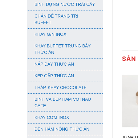
BÌNH ĐỰNG NƯỚC TRÁI CÂY
CHÂN ĐẾ TRANG TRÍ
BUFFET
KHAY G/N INOX
KHAY BUFFET TRƯNG BÀY
THỨC ĂN
SẢN
NẮP ĐẬY THỨC ĂN
KẸP GẮP THỨC ĂN
THÁP, KHAY CHOCOLATE
BÌNH VÀ BẾP HÂM VỚI NẤU
CAFE
KHAY CƠM INOX
+
ĐÈN HÂM NÓNG THỨC ĂN
BỘ MÀU 