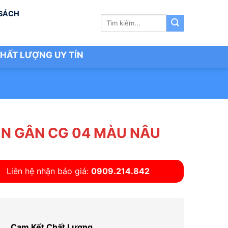
 SÁCH
Tìm
kiếm:
HẤT LƯỢNG UY TÍN
N GÂN CG 04 MÀU NÂU
Liên hệ nhận báo giá:
0909.214.842
Cam Kết Chất Lượng