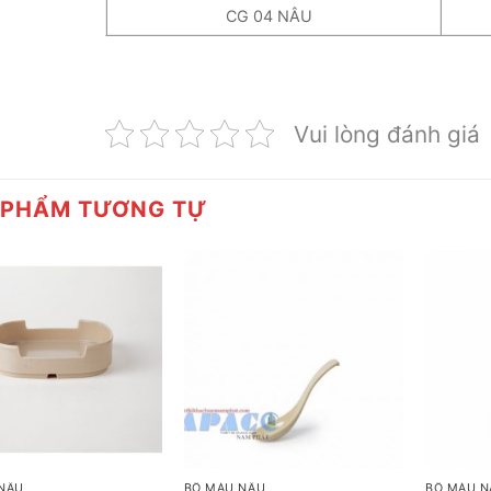
CG 04 NÂU
Vui lòng đánh giá
 PHẨM TƯƠNG TỰ
+
+
NÂU
BỘ MÀU NÂU
BỘ MÀU N