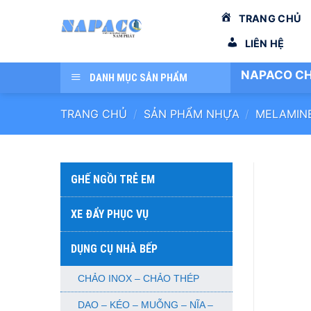
Bỏ
TRANG CHỦ
qua
nội
LIÊN HỆ
dung
NAPACO CH
DANH MỤC SẢN PHẨM
TRANG CHỦ
/
SẢN PHẨM NHỰA
/
MELAMIN
GHẾ NGỒI TRẺ EM
XE ĐẨY PHỤC VỤ
DỤNG CỤ NHÀ BẾP
CHẢO INOX – CHẢO THÉP
DAO – KÉO – MUỖNG – NĨA –