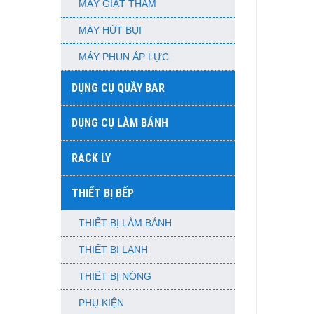
MÁY GIẶT THẢM
MÁY HÚT BỤI
MÁY PHUN ÁP LỰC
DỤNG CỤ QUẦY BAR
DỤNG CỤ LÀM BÁNH
RACK LY
THIẾT BỊ BẾP
THIẾT BỊ LÀM BÁNH
THIẾT BỊ LẠNH
THIẾT BỊ NÓNG
PHỤ KIỆN