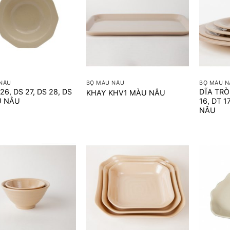
+
+
NÂU
BỘ MÀU NÂU
BỘ MÀU N
26, DS 27, DS 28, DS
DĨA TRÒN
KHAY KHV1 MÀU NÂU
U NÂU
16, DT 1
NÂU