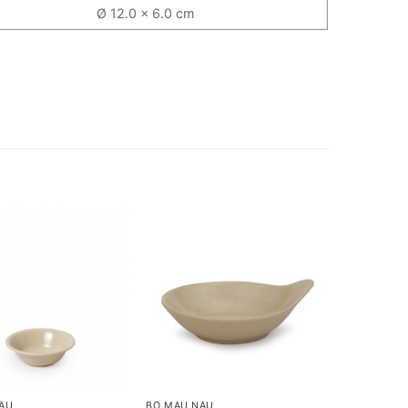
Ø 12.0 x 6.0 cm
+
ÂU
BỘ MÀU NÂU