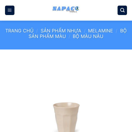
Bỏ
qua
nội
dung
TRANG CHỦ
/
SẢN PHẨM NHỰA
/
MELAMINE
/
BỘ
SẢN PHẨM MÀU
/
BỘ MÀU NÂU