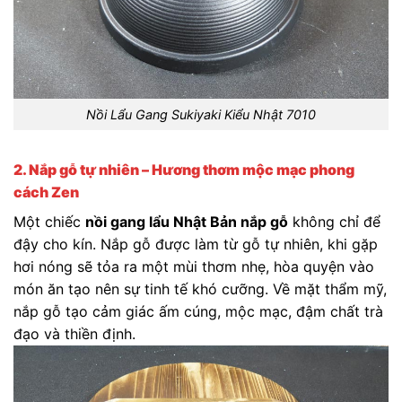
Nồi Lẩu Gang Sukiyaki Kiểu Nhật 7010
2. Nắp gỗ tự nhiên – Hương thơm mộc mạc phong
cách Zen
Một chiếc
nồi gang lẩu Nhật Bản nắp gỗ
không chỉ để
đậy cho kín. Nắp gỗ được làm từ gỗ tự nhiên, khi gặp
hơi nóng sẽ tỏa ra một mùi thơm nhẹ, hòa quyện vào
món ăn tạo nên sự tinh tế khó cưỡng. Về mặt thẩm mỹ,
nắp gỗ tạo cảm giác ấm cúng, mộc mạc, đậm chất trà
đạo và thiền định.