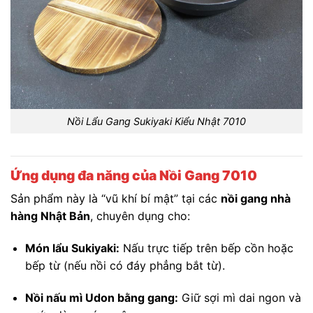
Nồi Lẩu Gang Sukiyaki Kiểu Nhật 7010
Ứng dụng đa năng của Nồi Gang 7010
Sản phẩm này là “vũ khí bí mật” tại các
nồi gang nhà
hàng Nhật Bản
, chuyên dụng cho:
Món lẩu Sukiyaki:
Nấu trực tiếp trên bếp cồn hoặc
bếp từ (nếu nồi có đáy phẳng bắt từ).
Nồi nấu mì Udon bằng gang:
Giữ sợi mì dai ngon và