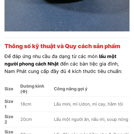
Thông số kỹ thuật và Quy cách sản phẩm
Để đáp ứng nhu cầu đa dạng từ các món
lẩu một
người phong cách Nhật
đến các bàn tiệc gia đình,
Nam Phát cung cấp đầy đủ 4 kích thước tiêu chuẩn:
Đường kính
Size
Công năng gợi ý
(Φ)
Size
18cm
Lẩu mini, mì Udon, mì cay, hầm tỏi
1
Size
20cm
Lẩu một người ăn, nấu mì, soup nóng
2
Size