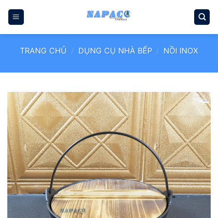
Bỏ
qua
nội
dung
TRANG CHỦ
/
DỤNG CỤ NHÀ BẾP
/
NỒI INOX