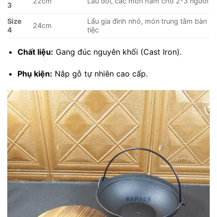
22cm
Lẩu đôi, các món hầm cho 2-3 người
3
Size
Lẩu gia đình nhỏ, món trung tâm bàn
24cm
4
tiệc
Chất liệu:
Gang đúc nguyên khối (Cast Iron).
Phụ kiện:
Nắp gỗ tự nhiên cao cấp.