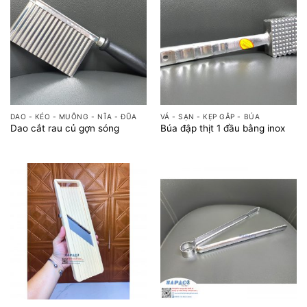
DAO - KÉO - MUỖNG - NĨA - ĐŨA
VÁ - SẠN - KẸP GẮP - BÚA
Dao cắt rau củ gợn sóng
Búa đập thịt 1 đầu bằng inox