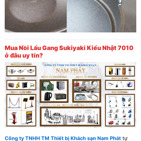
Mua Nồi Lẩu Gang Sukiyaki Kiểu Nhật 7010
ở đâu uy tín?
Công ty TNHH TM Thiết bị Khách sạn Nam Phát
tự