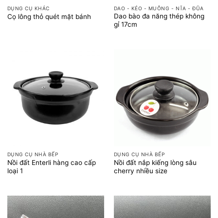
DỤNG CỤ KHÁC
DAO - KÉO - MUỖNG - NĨA - ĐŨA
Dao bào đa năng thép không
Cọ lông thỏ quét mặt bánh
gỉ 17cm
DỤNG CỤ NHÀ BẾP
DỤNG CỤ NHÀ BẾP
Nồi đất Enterli hàng cao cấp
Nồi đất nắp kiếng lòng sâu
loại 1
cherry nhiều size