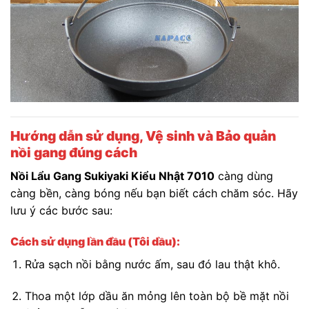
Hướng dẫn sử dụng, Vệ sinh và Bảo quản
nồi gang đúng cách
Nồi Lẩu Gang Sukiyaki Kiểu Nhật 7010
càng dùng
càng bền, càng bóng nếu bạn biết cách chăm sóc. Hãy
lưu ý các bước sau:
Cách sử dụng lần đầu (Tôi dầu):
Rửa sạch nồi bằng nước ấm, sau đó lau thật khô.
Thoa một lớp dầu ăn mỏng lên toàn bộ bề mặt nồi