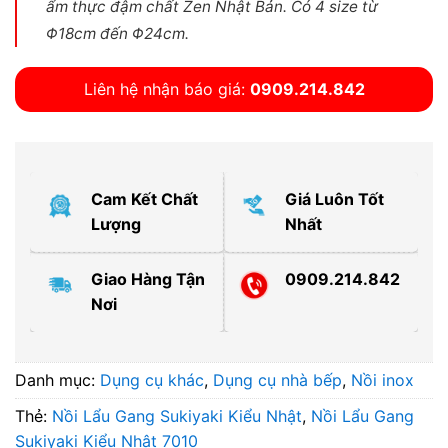
ẩm thực đậm chất Zen Nhật Bản. Có 4 size từ
Φ18cm đến Φ24cm.
Liên hệ nhận báo giá:
0909.214.842
Cam Kết Chất
Giá Luôn Tốt
Lượng
Nhất
Giao Hàng Tận
0909.214.842
Nơi
Danh mục:
Dụng cụ khác
,
Dụng cụ nhà bếp
,
Nồi inox
Thẻ:
Nồi Lẩu Gang Sukiyaki Kiểu Nhật
,
Nồi Lẩu Gang
Sukiyaki Kiểu Nhật 7010