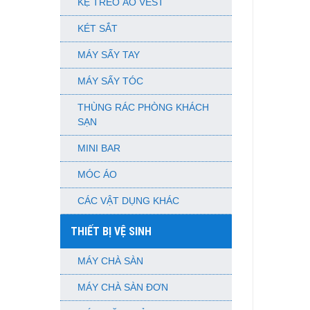
KỆ TREO ÁO VEST
KÉT SẮT
MÁY SẤY TAY
MÁY SẤY TÓC
THÙNG RÁC PHÒNG KHÁCH
SẠN
MINI BAR
MÓC ÁO
CÁC VẬT DỤNG KHÁC
THIẾT BỊ VỆ SINH
MÁY CHÀ SÀN
MÁY CHÀ SÀN ĐƠN