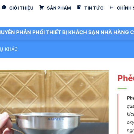
GIỚI THIỆU
SẢN PHẨM
TIN TỨC
CHÍNH
UYÊN PHÂN PHỐI THIẾT BỊ KHÁCH SẠN NHÀ HÀNG C
Ụ KHÁC
Phễ
Phễ
qua
kíc
oxy
ngh