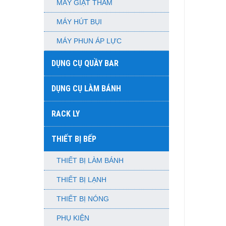
MÁY GIẶT THẢM
MÁY HÚT BỤI
MÁY PHUN ÁP LỰC
DỤNG CỤ QUẦY BAR
DỤNG CỤ LÀM BÁNH
RACK LY
THIẾT BỊ BẾP
THIẾT BỊ LÀM BÁNH
THIẾT BỊ LẠNH
THIẾT BỊ NÓNG
PHỤ KIỆN