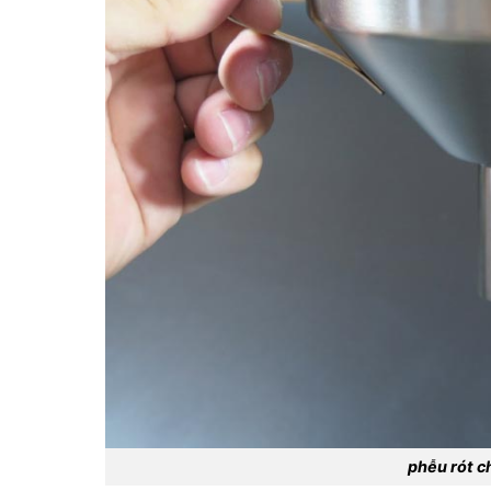
phễu rót c