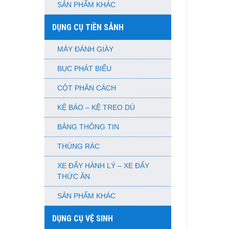
SẢN PHẨM KHÁC
DỤNG CỤ TIỀN SẢNH
MÁY ĐÁNH GIÀY
BỤC PHÁT BIỂU
CỘT PHÂN CÁCH
KỆ BÁO – KỆ TREO DÙ
BẢNG THÔNG TIN
THÙNG RÁC
XE ĐẨY HÀNH LÝ – XE ĐẨY
THỨC ĂN
SẢN PHẨM KHÁC
DỤNG CỤ VỆ SINH