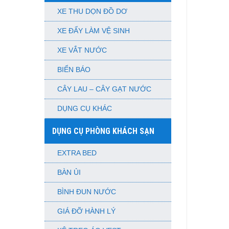
XE THU DỌN ĐỒ DƠ
XE ĐẨY LÀM VỆ SINH
XE VẮT NƯỚC
BIỂN BÁO
CÂY LAU – CÂY GẠT NƯỚC
DỤNG CỤ KHÁC
DỤNG CỤ PHÒNG KHÁCH SẠN
EXTRA BED
BÀN ỦI
BÌNH ĐUN NƯỚC
GIÁ ĐỠ HÀNH LÝ