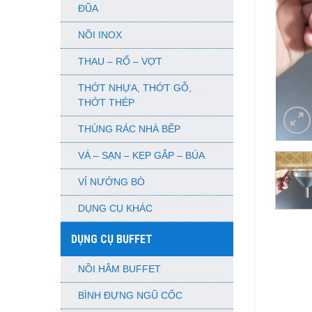
ĐŨA
NỒI INOX
THAU – RỔ – VỢT
THỚT NHỰA, THỚT GỖ,
THỚT THÉP
THÙNG RÁC NHÀ BẾP
VÁ – SẠN – KẸP GẮP – BÚA
VỈ NƯỚNG BÒ
DỤNG CỤ KHÁC
DỤNG CỤ BUFFET
NỒI HÂM BUFFET
BÌNH ĐỰNG NGŨ CỐC