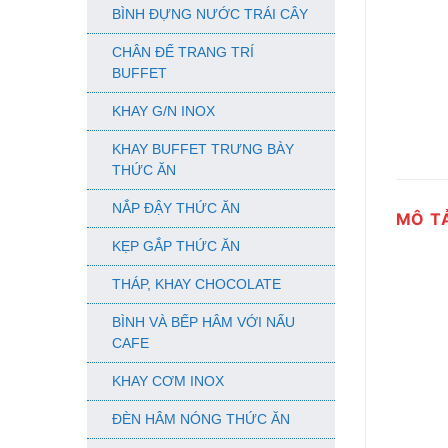
BÌNH ĐỰNG NƯỚC TRÁI CÂY
CHÂN ĐẾ TRANG TRÍ
BUFFET
KHAY G/N INOX
KHAY BUFFET TRƯNG BÀY
THỨC ĂN
NẮP ĐẬY THỨC ĂN
MÔ T
KẸP GẮP THỨC ĂN
THÁP, KHAY CHOCOLATE
BÌNH VÀ BẾP HÂM VỚI NẤU
CAFE
KHAY CƠM INOX
ĐÈN HÂM NÓNG THỨC ĂN