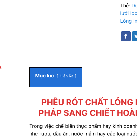
Thẻ:
Dụ
lưới lọc
Lỏng I
Ả
Mục lục
Hiện Ra
PHỄU RÓT CHẤT LỎNG I
PHÁP SANG CHIẾT HOÀ
Trong việc chế biến thực phẩm hay kinh doanh 
như rượu, dầu ăn, nước mắm hay các loại nước 