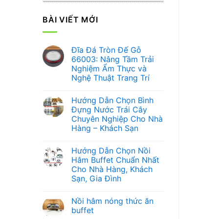
BÀI VIẾT MỚI
Đĩa Đá Tròn Đế Gỗ
66003: Nâng Tầm Trải
Nghiệm Ẩm Thực và
Nghệ Thuật Trang Trí
Không
có
Hướng Dẫn Chọn Bình
bình
luận
Đựng Nước Trái Cây
ở
Chuyên Nghiệp Cho Nhà
Đĩa
Đá
Hàng – Khách Sạn
Tròn
Đế
Không
Gỗ
có
Hướng Dẫn Chọn Nồi
66003:
bình
Nâng
luận
Hâm Buffet Chuẩn Nhất
ở
Tầm
Cho Nhà Hàng, Khách
Hướng
Trải
Dẫn
Nghiệm
Sạn, Gia Đình
Chọn
Ẩm
Bình
Không
Thực
Đựng
có
và
Nồi hâm nóng thức ăn
Nước
bình
Nghệ
Trái
luận
Thuật
buffet
ở
Cây
Trang