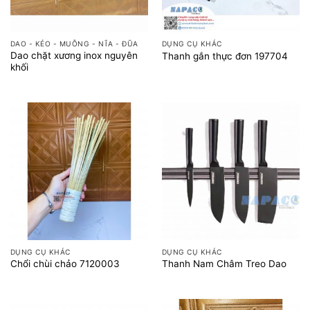
DAO - KÉO - MUỖNG - NĨA - ĐŨA
DỤNG CỤ KHÁC
Dao chặt xương inox nguyên
Thanh gắn thực đơn 197704
khối
DỤNG CỤ KHÁC
DỤNG CỤ KHÁC
Chổi chùi chảo 7120003
Thanh Nam Châm Treo Dao