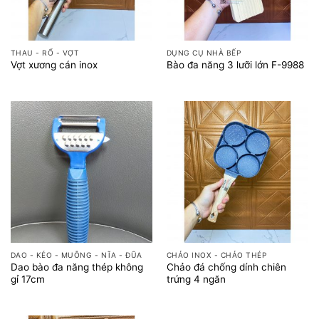
THAU - RỔ - VỢT
DỤNG CỤ NHÀ BẾP
Vợt xương cán inox
Bào đa năng 3 lưỡi lớn F-9988
DAO - KÉO - MUỖNG - NĨA - ĐŨA
CHẢO INOX - CHẢO THÉP
Dao bào đa năng thép không
Chảo đá chống dính chiên
gỉ 17cm
trứng 4 ngăn