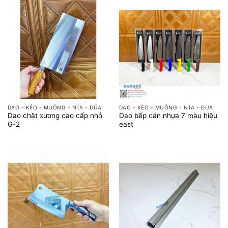
DAO - KÉO - MUỖNG - NĨA - ĐŨA
DAO - KÉO - MUỖNG - NĨA - ĐŨA
Dao chặt xương cao cấp nhỏ
Dao bếp cán nhựa 7 màu hiệu
G-2
east