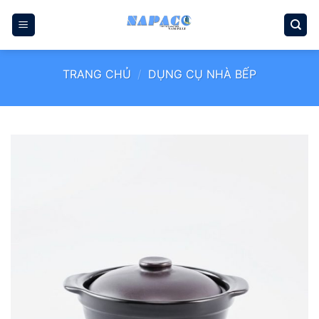
Bỏ
qua
nội
dung
TRANG CHỦ
/
DỤNG CỤ NHÀ BẾP