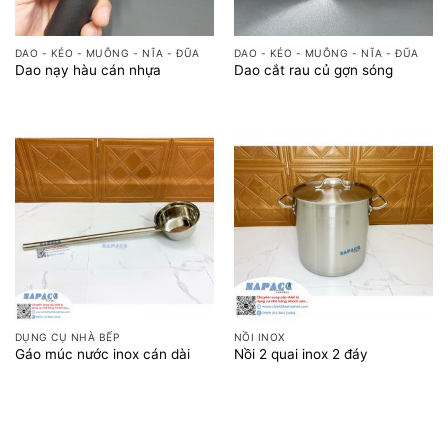
DAO - KÉO - MUỖNG - NĨA - ĐŨA
DAO - KÉO - MUỖNG - NĨA - ĐŨA
Dao nạy hàu cán nhựa
Dao cắt rau củ gợn sóng
DỤNG CỤ NHÀ BẾP
NỒI INOX
Gáo múc nước inox cán dài
Nồi 2 quai inox 2 đáy