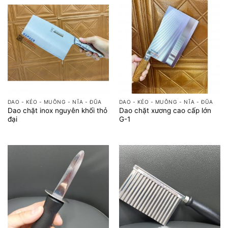
DAO - KÉO - MUỖNG - NĨA - ĐŨA
DAO - KÉO - MUỖNG - NĨA - ĐŨA
Dao chặt inox nguyên khối thỏ
Dao chặt xương cao cấp lớn
đại
G-1