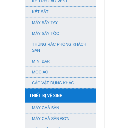
KỆ TREO ÁO VEST
KÉT SẮT
MÁY SẤY TAY
MÁY SẤY TÓC
THÙNG RÁC PHÒNG KHÁCH
SẠN
MINI BAR
MÓC ÁO
CÁC VẬT DỤNG KHÁC
THIẾT BỊ VỆ SINH
MÁY CHÀ SÀN
MÁY CHÀ SÀN ĐƠN