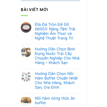
BÀI VIẾT MỚI
Đĩa Đá Tròn Đế Gỗ
66003: Nâng Tầm Trải
Nghiệm Ẩm Thực và
Nghệ Thuật Trang Trí
Không
có
Hướng Dẫn Chọn Bình
bình
luận
Đựng Nước Trái Cây
ở
Chuyên Nghiệp Cho Nhà
Đĩa
Đá
Hàng – Khách Sạn
Tròn
Đế
Không
Gỗ
có
Hướng Dẫn Chọn Nồi
66003:
bình
Nâng
luận
Hâm Buffet Chuẩn Nhất
ở
Tầm
Cho Nhà Hàng, Khách
Hướng
Trải
Dẫn
Nghiệm
Sạn, Gia Đình
Chọn
Ẩm
Bình
Không
Thực
Đựng
có
và
Nồi hâm nóng thức ăn
Nước
bình
Nghệ
Trái
luận
Thuật
buffet
ở
Cây
Trang