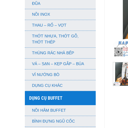
ĐŨA
NỒI INOX
THAU – RỔ – VỢT
THỚT NHỰA, THỚT GỖ,
THỚT THÉP
THÙNG RÁC NHÀ BẾP
VÁ – SẠN – KẸP GẮP – BÚA
VỈ NƯỚNG BÒ
DỤNG CỤ KHÁC
DỤNG CỤ BUFFET
NỒI HÂM BUFFET
BÌNH ĐỰNG NGŨ CỐC