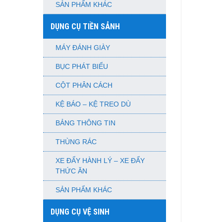
SẢN PHẨM KHÁC
DỤNG CỤ TIỀN SẢNH
MÁY ĐÁNH GIÀY
BỤC PHÁT BIỂU
CỘT PHÂN CÁCH
KỆ BÁO – KỆ TREO DÙ
BẢNG THÔNG TIN
THÙNG RÁC
XE ĐẨY HÀNH LÝ – XE ĐẨY
THỨC ĂN
SẢN PHẨM KHÁC
DỤNG CỤ VỆ SINH