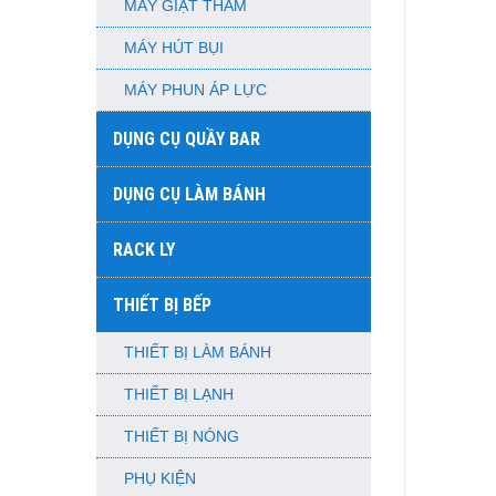
MÁY GIẶT THẢM
MÁY HÚT BỤI
MÁY PHUN ÁP LỰC
DỤNG CỤ QUẦY BAR
DỤNG CỤ LÀM BÁNH
RACK LY
THIẾT BỊ BẾP
THIẾT BỊ LÀM BÁNH
THIẾT BỊ LẠNH
THIẾT BỊ NÓNG
PHỤ KIỆN