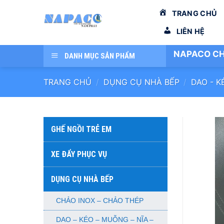
Bỏ
TRANG CHỦ
qua
nội
LIÊN HỆ
dung
NAPACO CH
DANH MỤC SẢN PHẨM
TRANG CHỦ
/
DỤNG CỤ NHÀ BẾP
/
DAO - K
GHẾ NGỒI TRẺ EM
XE ĐẨY PHỤC VỤ
DỤNG CỤ NHÀ BẾP
CHẢO INOX – CHẢO THÉP
DAO – KÉO – MUỖNG – NĨA –