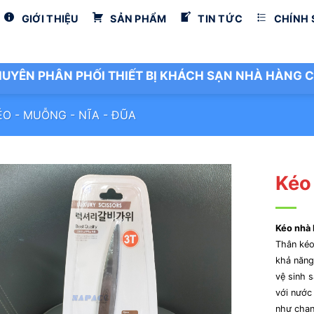
GIỚI THIỆU
SẢN PHẨM
TIN TỨC
CHÍNH
UYÊN PHÂN PHỐI THIẾT BỊ KHÁCH SẠN NHÀ HÀNG C
ÉO - MUỖNG - NĨA - ĐŨA
Kéo
Kéo nhà
Thân kéo
khả năng
vệ sinh 
với nước
như chan