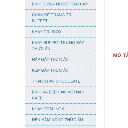
BÌNH ĐỰNG NƯỚC TRÁI CÂY
CHÂN ĐẾ TRANG TRÍ
BUFFET
KHAY G/N INOX
KHAY BUFFET TRƯNG BÀY
THỨC ĂN
MÔ T
NẮP ĐẬY THỨC ĂN
KẸP GẮP THỨC ĂN
THÁP, KHAY CHOCOLATE
BÌNH VÀ BẾP HÂM VỚI NẤU
CAFE
KHAY CƠM INOX
ĐÈN HÂM NÓNG THỨC ĂN