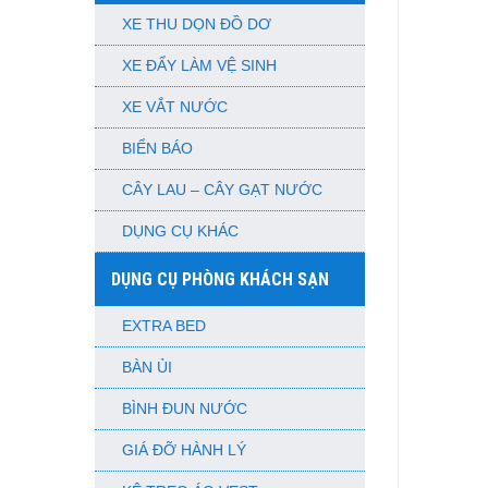
XE THU DỌN ĐỒ DƠ
XE ĐẨY LÀM VỆ SINH
XE VẮT NƯỚC
BIỂN BÁO
CÂY LAU – CÂY GẠT NƯỚC
DỤNG CỤ KHÁC
DỤNG CỤ PHÒNG KHÁCH SẠN
EXTRA BED
BÀN ỦI
BÌNH ĐUN NƯỚC
GIÁ ĐỠ HÀNH LÝ