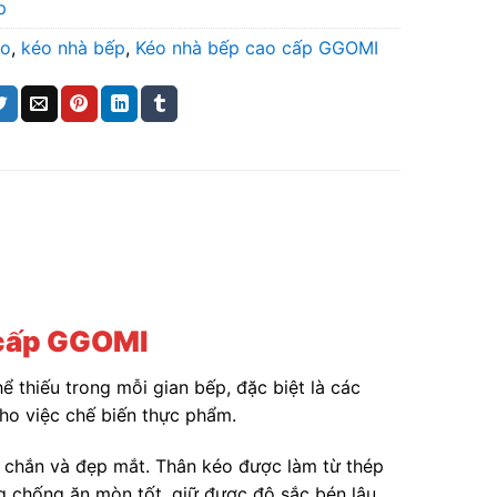
p
éo
,
kéo nhà bếp
,
Kéo nhà bếp cao cấp GGOMI
 cấp GGOMI
ể thiếu trong mỗi gian bếp, đặc biệt là các
ho việc chế biến thực phẩm.
c chắn và đẹp mắt. Thân kéo được làm từ thép
g chống ăn mòn tốt, giữ được độ sắc bén lâu