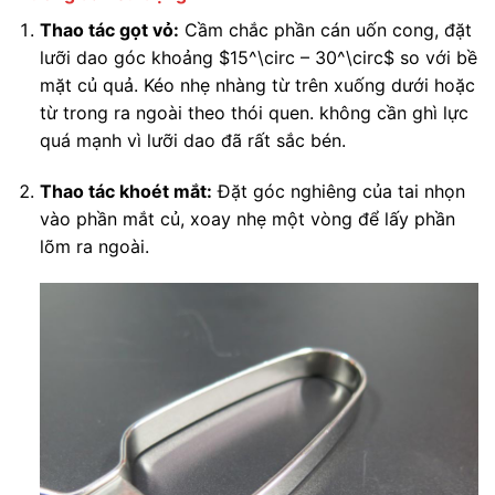
Thao tác gọt vỏ:
Cầm chắc phần cán uốn cong, đặt
lưỡi dao góc khoảng
$15^\circ – 30^\circ$
so với bề
mặt củ quả. Kéo nhẹ nhàng từ trên xuống dưới hoặc
từ trong ra ngoài theo thói quen. không cần ghì lực
quá mạnh vì lưỡi dao đã rất sắc bén.
Thao tác khoét mắt:
Đặt góc nghiêng của tai nhọn
vào phần mắt củ, xoay nhẹ một vòng để lấy phần
lõm ra ngoài.