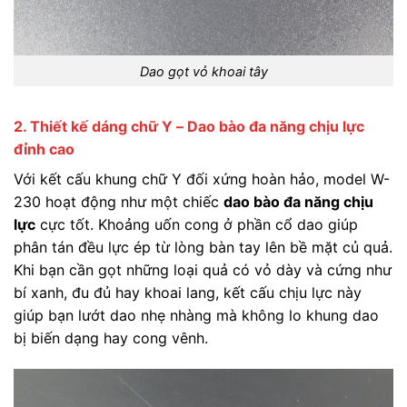
Dao gọt vỏ khoai tây
2. Thiết kế dáng chữ Y – Dao bào đa năng chịu lực
đỉnh cao
Với kết cấu khung chữ Y đối xứng hoàn hảo, model W-
230 hoạt động như một chiếc
dao bào đa năng chịu
lực
cực tốt. Khoảng uốn cong ở phần cổ dao giúp
phân tán đều lực ép từ lòng bàn tay lên bề mặt củ quả.
Khi bạn cần gọt những loại quả có vỏ dày và cứng như
bí xanh, đu đủ hay khoai lang, kết cấu chịu lực này
giúp bạn lướt dao nhẹ nhàng mà không lo khung dao
bị biến dạng hay cong vênh.