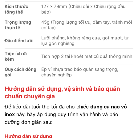
Kích thước
127 x 79mm
(Chiều dài x Chiều rộng đầu
tổng thể
bào)
Trọng lượng
45g
(Trọng lượng tối ưu, đầm tay, tránh mỏi
thực tế
cơ tay)
Lưỡi phẳng, không răng cưa, gọt mượt, tự
Đặc điểm lưỡi
lựa góc nghiêng
Tiện ích đi
Tích hợp 2 tai khoét mắt củ quả thông minh
kèm
Quy cách đóng
Ép vỉ nhựa treo bảo quản sang trọng,
gói
chuyên nghiệp
Hướng dẫn sử dụng, vệ sinh và bảo quản
chuẩn chuyên gia
Để kéo dài tuổi thọ tối đa cho chiếc
dụng cụ nạo vỏ
inox
này, hãy áp dụng quy trình vận hành và bảo
dưỡng đơn giản sau:
Hướng dẫn sử dụng