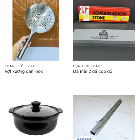
THAU - RỔ - VỢT
DỤNG CỤ KHÁC
Vợt xương cán inox
Đá mài 2 đá cọp đỏ