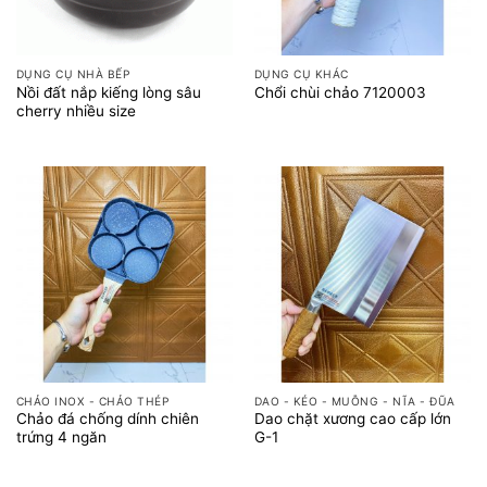
DỤNG CỤ NHÀ BẾP
DỤNG CỤ KHÁC
Nồi đất nắp kiếng lòng sâu
Chổi chùi chảo 7120003
cherry nhiều size
CHẢO INOX - CHẢO THÉP
DAO - KÉO - MUỖNG - NĨA - ĐŨA
Chảo đá chống dính chiên
Dao chặt xương cao cấp lớn
trứng 4 ngăn
G-1