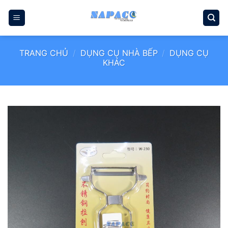
Bỏ
qua
nội
dung
TRANG CHỦ
/
DỤNG CỤ NHÀ BẾP
/
DỤNG CỤ
KHÁC