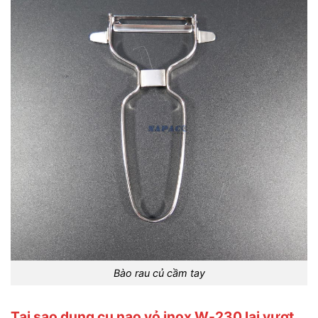
Bào rau củ cầm tay
Tại sao dụng cụ nạo vỏ inox W-230 lại vượt