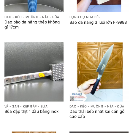
DAO - KÉO - MUỖNG - NĨA - ĐŨA
DỤNG CỤ NHÀ BẾP
Dao bào đa năng thép không
Bào đa năng 3 lưỡi lớn F-9988
gỉ 17cm
VÁ - SẠN - KẸP GẮP - BÚA
DAO - KÉO - MUỖNG - NĨA - ĐŨA
Dao thái bếp nhật kai cán gỗ
Búa đập thịt 1 đầu bằng inox
cao cấp