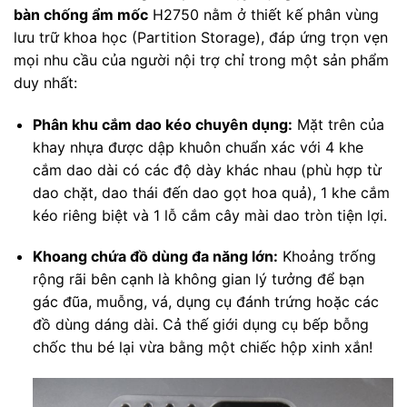
bàn chống ẩm mốc
H2750 nằm ở thiết kế phân vùng
lưu trữ khoa học (Partition Storage), đáp ứng trọn vẹn
mọi nhu cầu của người nội trợ chỉ trong một sản phẩm
duy nhất:
Phân khu cắm dao kéo chuyên dụng:
Mặt trên của
khay nhựa được dập khuôn chuẩn xác với 4 khe
cắm dao dài có các độ dày khác nhau (phù hợp từ
dao chặt, dao thái đến dao gọt hoa quả), 1 khe cắm
kéo riêng biệt và 1 lỗ cắm cây mài dao tròn tiện lợi.
Khoang chứa đồ dùng đa năng lớn:
Khoảng trống
rộng rãi bên cạnh là không gian lý tưởng để bạn
gác đũa, muỗng, vá, dụng cụ đánh trứng hoặc các
đồ dùng dáng dài. Cả thế giới dụng cụ bếp bỗng
chốc thu bé lại vừa bằng một chiếc hộp xinh xắn!