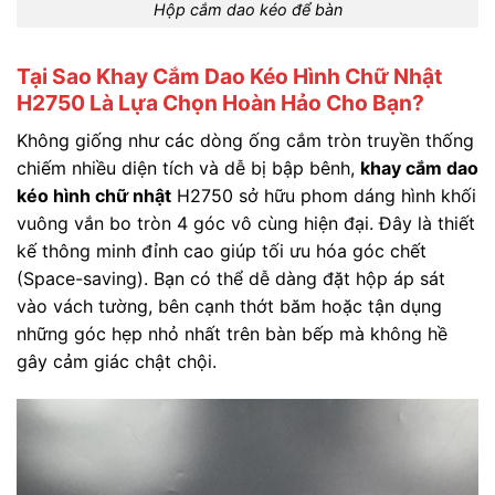
Hộp cắm dao kéo để bàn
Tại Sao Khay Cắm Dao Kéo Hình Chữ Nhật
H2750 Là Lựa Chọn Hoàn Hảo Cho Bạn?
Không giống như các dòng ống cắm tròn truyền thống
chiếm nhiều diện tích và dễ bị bập bênh,
khay cắm dao
kéo hình chữ nhật
H2750 sở hữu phom dáng hình khối
vuông vắn bo tròn 4 góc vô cùng hiện đại. Đây là thiết
kế thông minh đỉnh cao giúp tối ưu hóa góc chết
(Space-saving). Bạn có thể dễ dàng đặt hộp áp sát
vào vách tường, bên cạnh thớt băm hoặc tận dụng
những góc hẹp nhỏ nhất trên bàn bếp mà không hề
gây cảm giác chật chội.