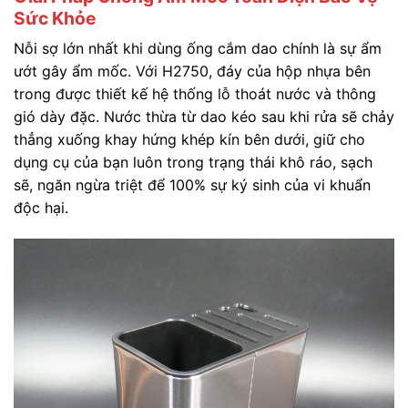
Sức Khỏe
Nỗi sợ lớn nhất khi dùng ống cắm dao chính là sự ẩm
ướt gây ẩm mốc. Với H2750, đáy của hộp nhựa bên
trong được thiết kế hệ thống lỗ thoát nước và thông
gió dày đặc. Nước thừa từ dao kéo sau khi rửa sẽ chảy
thẳng xuống khay hứng khép kín bên dưới, giữ cho
dụng cụ của bạn luôn trong trạng thái khô ráo, sạch
sẽ, ngăn ngừa triệt để 100% sự ký sinh của vi khuẩn
độc hại.