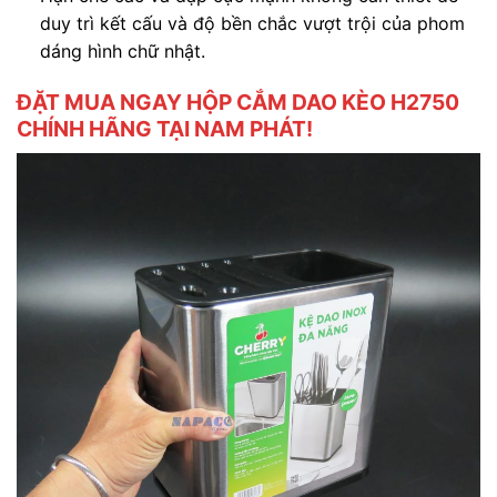
duy trì kết cấu và độ bền chắc vượt trội của phom
dáng hình chữ nhật.
ĐẶT MUA NGAY HỘP CẮM DAO KÈO H2750
CHÍNH HÃNG TẠI NAM PHÁT!