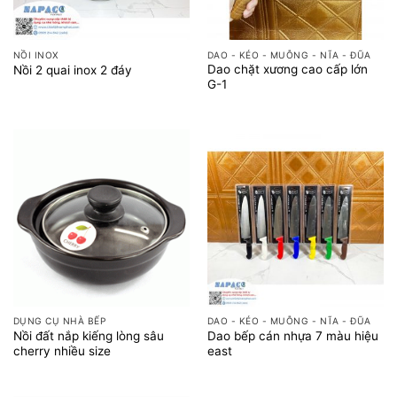
NỒI INOX
DAO - KÉO - MUỖNG - NĨA - ĐŨA
Dao chặt xương cao cấp lớn
Nồi 2 quai inox 2 đáy
G-1
DỤNG CỤ NHÀ BẾP
DAO - KÉO - MUỖNG - NĨA - ĐŨA
Nồi đất nắp kiếng lòng sâu
Dao bếp cán nhựa 7 màu hiệu
cherry nhiều size
east