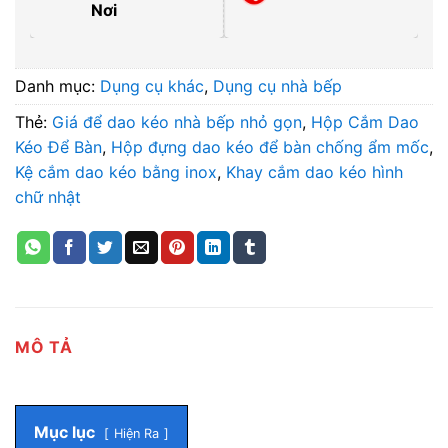
Nơi
Danh mục:
Dụng cụ khác
,
Dụng cụ nhà bếp
Thẻ:
Giá để dao kéo nhà bếp nhỏ gọn
,
Hộp Cắm Dao
Kéo Để Bàn
,
Hộp đựng dao kéo để bàn chống ẩm mốc
,
Kệ cắm dao kéo bằng inox
,
Khay cắm dao kéo hình
chữ nhật
MÔ TẢ
Mục lục
Hiện Ra