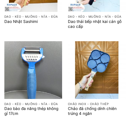
DAO - KÉO - MUỖNG - NĨA - ĐŨA
DAO - KÉO - MUỖNG - NĨA - ĐŨA
Dao thái bếp nhật kai cán gỗ
Dao Nhật Sashimi
cao cấp
DAO - KÉO - MUỖNG - NĨA - ĐŨA
CHẢO INOX - CHẢO THÉP
Dao bào đa năng thép không
Chảo đá chống dính chiên
gỉ 17cm
trứng 4 ngăn