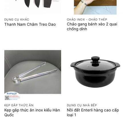
DỤNG CỤ KHÁC
CHẢO INOX - CHẢO THÉP
Chảo gang bánh xèo 2 quai
Thanh Nam Châm Treo Dao
chống dính
KẸP GẮP THỨC ĂN
DỤNG CỤ NHÀ BẾP
Kẹp gắp thức ăn inox kiểu Hàn
Nồi đất Enterli hàng cao cấp
Quốc
loại 1