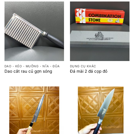
DAO - KÉO - MUỖNG - NĨA - ĐŨA
DỤNG CỤ KHÁC
Dao cắt rau củ gợn sóng
Đá mài 2 đá cọp đỏ