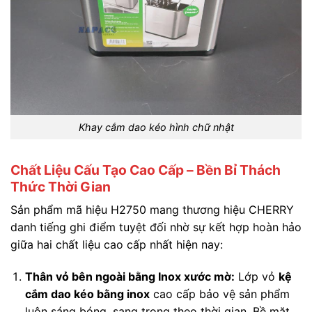
Khay cắm dao kéo hình chữ nhật
Chất Liệu Cấu Tạo Cao Cấp – Bền Bỉ Thách
Thức Thời Gian
Sản phẩm mã hiệu H2750 mang thương hiệu CHERRY
danh tiếng ghi điểm tuyệt đối nhờ sự kết hợp hoàn hảo
giữa hai chất liệu cao cấp nhất hiện nay:
Thân vỏ bên ngoài bằng Inox xước mờ:
Lớp vỏ
kệ
cắm dao kéo bằng inox
cao cấp bảo vệ sản phẩm
luôn sáng bóng, sang trọng theo thời gian. Bề mặt