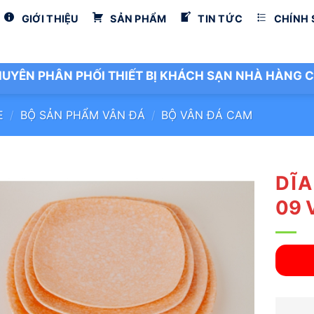
GIỚI THIỆU
SẢN PHẨM
TIN TỨC
CHÍNH
UYÊN PHÂN PHỐI THIẾT BỊ KHÁCH SẠN NHÀ HÀNG C
E
/
BỘ SẢN PHẨM VÂN ĐÁ
/
BỘ VÂN ĐÁ CAM
DĨA
09 