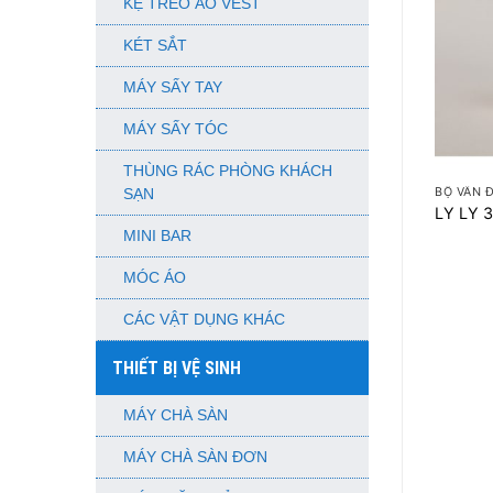
KỆ TREO ÁO VEST
KÉT SẮT
MÁY SẤY TAY
MÁY SẤY TÓC
+
THÙNG RÁC PHÒNG KHÁCH
BỘ VÂN 
SẠN
LY LY 
MINI BAR
MÓC ÁO
CÁC VẬT DỤNG KHÁC
THIẾT BỊ VỆ SINH
MÁY CHÀ SÀN
MÁY CHÀ SÀN ĐƠN