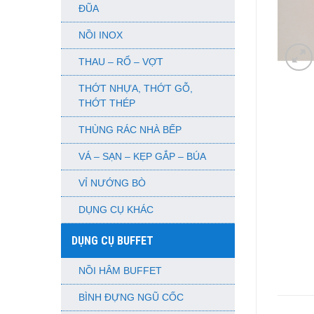
ĐŨA
NỒI INOX
THAU – RỔ – VỢT
THỚT NHỰA, THỚT GỖ,
THỚT THÉP
THÙNG RÁC NHÀ BẾP
VÁ – SẠN – KẸP GẮP – BÚA
VỈ NƯỚNG BÒ
DỤNG CỤ KHÁC
DỤNG CỤ BUFFET
NỒI HÂM BUFFET
BÌNH ĐỰNG NGŨ CỐC