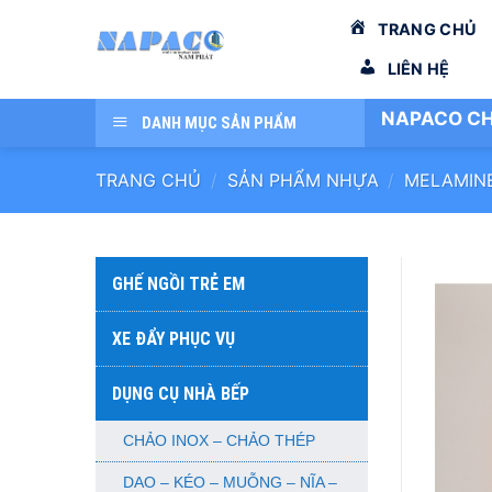
Bỏ
TRANG CHỦ
qua
nội
LIÊN HỆ
dung
NAPACO CH
DANH MỤC SẢN PHẨM
TRANG CHỦ
/
SẢN PHẨM NHỰA
/
MELAMIN
GHẾ NGỒI TRẺ EM
XE ĐẨY PHỤC VỤ
DỤNG CỤ NHÀ BẾP
CHẢO INOX – CHẢO THÉP
DAO – KÉO – MUỖNG – NĨA –