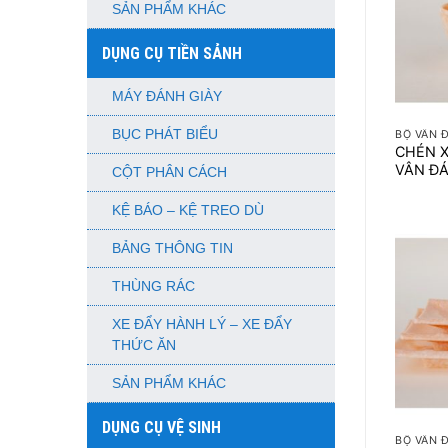
SẢN PHẨM KHÁC
DỤNG CỤ TIỀN SẢNH
MÁY ĐÁNH GIÀY
+
BỤC PHÁT BIỂU
BỘ VÂN 
CHÉN X
VÂN Đ
CỘT PHÂN CÁCH
KỆ BÁO – KỆ TREO DÙ
BẢNG THÔNG TIN
THÙNG RÁC
XE ĐẨY HÀNH LÝ – XE ĐẨY
THỨC ĂN
SẢN PHẨM KHÁC
+
DỤNG CỤ VỆ SINH
BỘ VÂN 