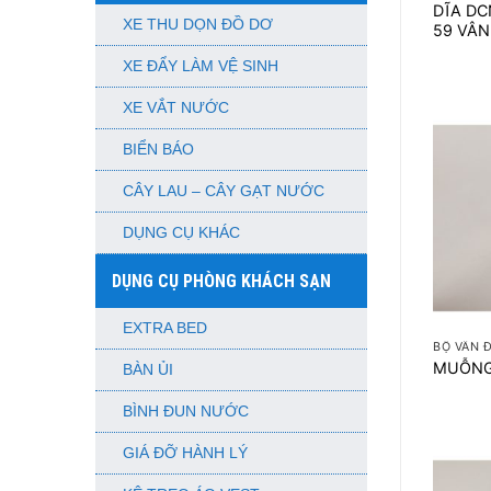
DĨA DC
XE THU DỌN ĐỒ DƠ
59 VÂN
XE ĐẨY LÀM VỆ SINH
XE VẮT NƯỚC
BIỂN BÁO
CÂY LAU – CÂY GẠT NƯỚC
DỤNG CỤ KHÁC
DỤNG CỤ PHÒNG KHÁCH SẠN
+
EXTRA BED
BỘ VÂN 
MUỖNG
BÀN ỦI
BÌNH ĐUN NƯỚC
GIÁ ĐỠ HÀNH LÝ