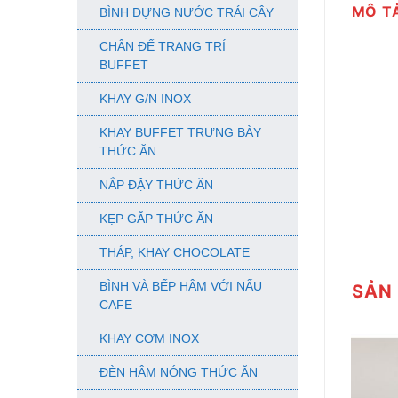
MÔ T
BÌNH ĐỰNG NƯỚC TRÁI CÂY
CHÂN ĐẾ TRANG TRÍ
BUFFET
KHAY G/N INOX
KHAY BUFFET TRƯNG BÀY
THỨC ĂN
NẮP ĐẬY THỨC ĂN
KẸP GẮP THỨC ĂN
THÁP, KHAY CHOCOLATE
BÌNH VÀ BẾP HÂM VỚI NẤU
SẢN
CAFE
KHAY CƠM INOX
ĐÈN HÂM NÓNG THỨC ĂN