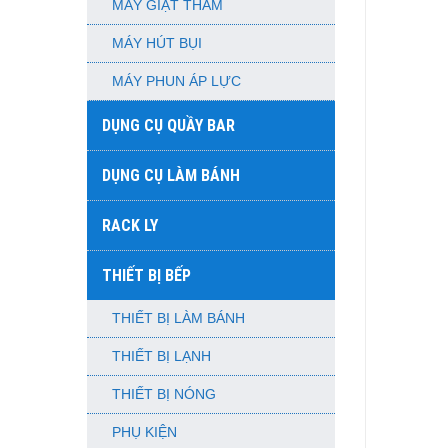
MÁY GIẶT THẢM
MÁY HÚT BỤI
MÁY PHUN ÁP LỰC
DỤNG CỤ QUẦY BAR
DỤNG CỤ LÀM BÁNH
RACK LY
THIẾT BỊ BẾP
THIẾT BỊ LÀM BÁNH
THIẾT BỊ LẠNH
THIẾT BỊ NÓNG
PHỤ KIỆN