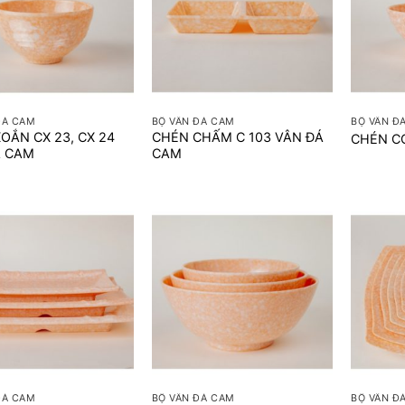
+
+
ĐÁ CAM
BỘ VÂN ĐÁ CAM
BỘ VÂN Đ
OẮN CX 23, CX 24
CHÉN CHẤM C 103 VÂN ĐÁ
CHÉN C
Á CAM
CAM
+
+
ĐÁ CAM
BỘ VÂN ĐÁ CAM
BỘ VÂN Đ