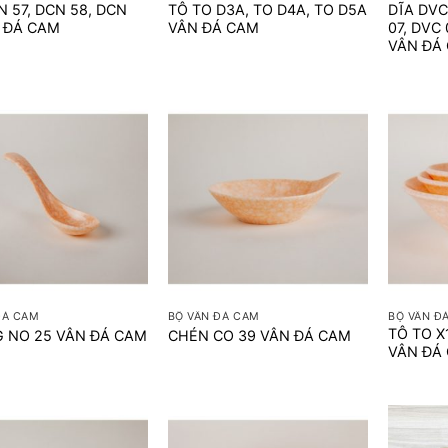
N 57, DCN 58, DCN
TÔ TO D3A, TO D4A, TO D5A
DĨA DVC
 ĐÁ CAM
VÂN ĐÁ CAM
07, DVC 
VÂN ĐÁ
+
+
ĐÁ CAM
BỘ VÂN ĐÁ CAM
BỘ VÂN Đ
TÔ TO X1
 NO 25 VÂN ĐÁ CAM
CHÉN CO 39 VÂN ĐÁ CAM
VÂN ĐÁ