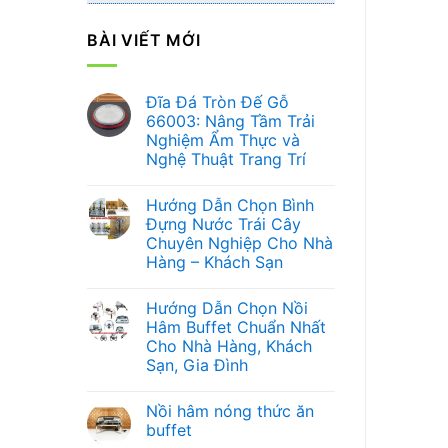
BÀI VIẾT MỚI
Đĩa Đá Tròn Đế Gỗ
66003: Nâng Tầm Trải
Nghiệm Ẩm Thực và
Nghệ Thuật Trang Trí
Không
có
Hướng Dẫn Chọn Bình
bình
luận
Đựng Nước Trái Cây
ở
Chuyên Nghiệp Cho Nhà
Đĩa
Đá
Hàng – Khách Sạn
Tròn
Đế
Không
Gỗ
có
Hướng Dẫn Chọn Nồi
66003:
bình
Nâng
luận
Hâm Buffet Chuẩn Nhất
ở
Tầm
Cho Nhà Hàng, Khách
Hướng
Trải
Dẫn
Nghiệm
Sạn, Gia Đình
Chọn
Ẩm
Bình
Không
Thực
Đựng
có
và
Nồi hâm nóng thức ăn
Nước
bình
Nghệ
Trái
luận
Thuật
buffet
ở
Cây
Trang