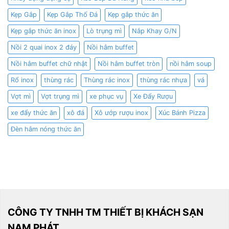
Kẹp Gắp
Kẹp Gắp Thố Đá
Kẹp gắp thức ăn
Kẹp gắp thức ăn inox
Lò trụng mì
Nắp Khay G/N
Nồi 2 quai inox 2 đáy
Nồi hâm buffet
Nồi hâm buffet chữ nhật
Nồi hâm buffet tròn
nồi hâm soup
Rổ inox
thùng rác
Thùng rác inox
thùng rác nhựa
vá
Vợt mì
Vợt trụng mì
xe phục vụ
Xe Đẩy Rượu
xe đẩy thức ăn
xô đá
Xô ướp rượu inox
Xúc Bánh Pizza
Đèn hâm nóng thức ăn
CÔNG TY TNHH TM THIẾT BỊ KHÁCH SẠN
NAM PHÁT