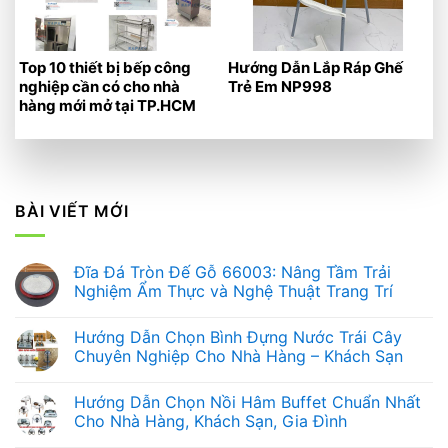
Top 10 thiết bị bếp công
Hướng Dẫn Lắp Ráp Ghế
nghiệp cần có cho nhà
Trẻ Em NP998
hàng mới mở tại TP.HCM
BÀI VIẾT MỚI
Đĩa Đá Tròn Đế Gỗ 66003: Nâng Tầm Trải
Nghiệm Ẩm Thực và Nghệ Thuật Trang Trí
Không
có
Hướng Dẫn Chọn Bình Đựng Nước Trái Cây
bình
luận
Chuyên Nghiệp Cho Nhà Hàng – Khách Sạn
ở
Đĩa
Không
Đá
có
Hướng Dẫn Chọn Nồi Hâm Buffet Chuẩn Nhất
Tròn
bình
Đế
luận
Cho Nhà Hàng, Khách Sạn, Gia Đình
Gỗ
ở
66003:
Hướng
Không