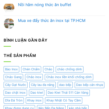
Nâng
Dẫn
có
Nồi hâm nóng thức ăn buffet
Tầm
Chọn
bình
Trải
Bình
luận
Không
Nghiệm
Đựng
ở
có
Ẩm
Nước
Hướng
bình
Thực
Trái
Dẫn
luận
Mua xe đẩy thức ăn inox tại TP.HCM
và
Cây
Chọn
ở
Nghệ
Chuyên
Nồi
Nồi
Không
Thuật
Nghiệp
Hâm
hâm
có
Trang
Cho
Buffet
nóng
bình
Trí
Nhà
Chuẩn
thức
luận
Hàng
Nhất
ăn
ở
BÌNH LUẬN GẦN ĐÂY
–
Cho
buffet
Mua
Khách
Nhà
xe
Sạn
Hàng,
đẩy
Khách
thức
Sạn,
ăn
THẺ SẢN PHẨM
Gia
inox
Đình
tại
TP.HCM
Bào Inox
Chén Chấm
Chảo
chảo chống dính
Chảo Gang
Chảo inox
Chảo inox liền khối chống dính
Cây Gạt Nước
Cây lau đa năng
dao bếp
Dao bếp cán nhựa
Dao chặt inox
Dao kiwi
Dao Kiwi Thái 511 Cán Vàng
Dĩa Đá Tròn
Khay inox
Khay Nhật Có Tay Cầm
Khay đựng dụng cụ
Kéo Bếp Đa Năng
kéo nhà bếp