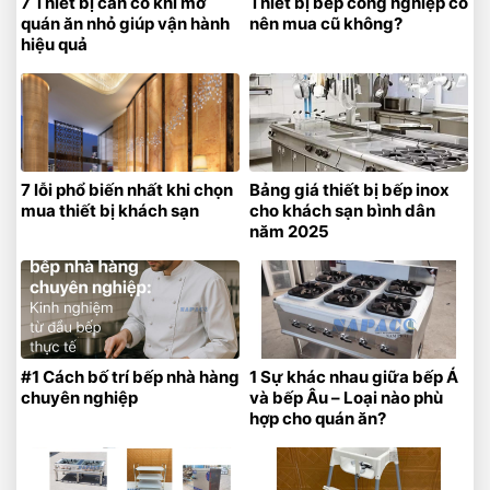
7 Thiết bị cần có khi mở
Thiết bị bếp công nghiệp có
quán ăn nhỏ giúp vận hành
nên mua cũ không?
hiệu quả
7 lỗi phổ biến nhất khi chọn
Bảng giá thiết bị bếp inox
mua thiết bị khách sạn
cho khách sạn bình dân
năm 2025
#1 Cách bố trí bếp nhà hàng
1 Sự khác nhau giữa bếp Á
chuyên nghiệp
và bếp Âu – Loại nào phù
hợp cho quán ăn?