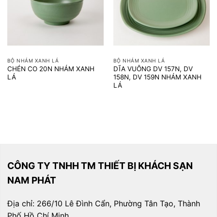
BỘ NHÁM XANH LÁ
BỘ NHÁM XANH LÁ
CHÉN CO 20N NHÁM XANH
DĨA VUÔNG DV 157N, DV
LÁ
158N, DV 159N NHÁM XANH
LÁ
CÔNG TY TNHH TM THIẾT BỊ KHÁCH SẠN
NAM PHÁT
Địa chỉ: 266/10 Lê Đình Cẩn, Phường Tân Tạo, Thành
Phố Hồ Chí Minh