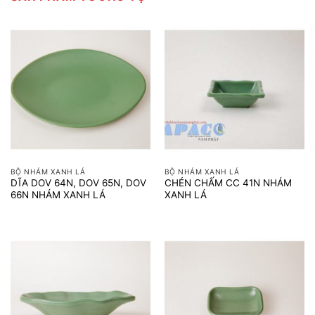
BỘ NHÁM XANH LÁ
BỘ NHÁM XANH LÁ
DĨA DOV 64N, DOV 65N, DOV
CHÉN CHẤM CC 41N NHÁM
66N NHÁM XANH LÁ
XANH LÁ