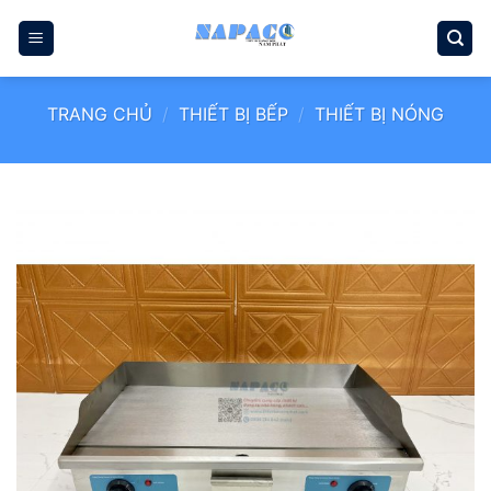
Bỏ
qua
nội
dung
TRANG CHỦ
/
THIẾT BỊ BẾP
/
THIẾT BỊ NÓNG