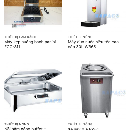
THIẾT BỊ LÀM BÁNH
THIẾT BỊ NÓNG
Máy kẹp nướng bánh panini
Máy đun nước siêu tốc cao
ECG-811
cấp 30L WB65
THIẾT BỊ NÓNG
THIẾT BỊ NÓNG
Nồi hâm nóng buffet –
Xe sấy dĩa PW-1