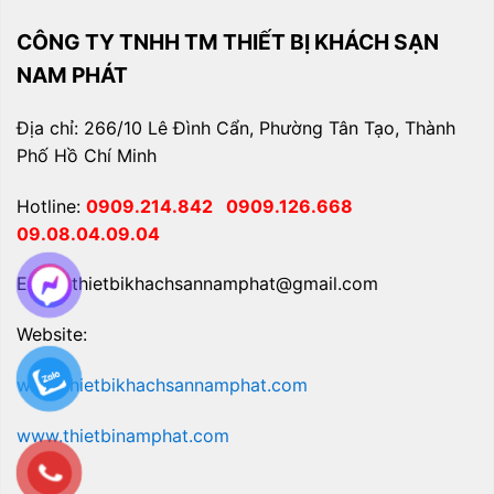
CÔNG TY TNHH TM THIẾT BỊ KHÁCH SẠN
NAM PHÁT
Địa chỉ: 266/10 Lê Đình Cẩn, Phường Tân Tạo, Thành
Phố Hồ Chí Minh
Hotline:
0909.214.842
0909.126.668
09.08.04.09.04
Email: thietbikhachsannamphat@gmail.com
Website:
www.thietbikhachsannamphat.com
www.thietbinamphat.com