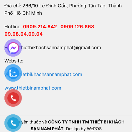
Địa chỉ: 266/10 Lê Đình Cẩn, Phường Tân Tạo, Thành
Phố Hồ Chí Minh
Hotline:
0909.214.842
0909.126.668
09.08.04.09.04
Email: thietbikhachsannamphat@gmail.com
Website:
www.thietbikhachsannamphat.com
www.thietbinamphat.com
Bản quyền thuộc về
CÔNG TY TNHH TM THIẾT BỊ KHÁCH
SẠN NAM PHÁT
. Design by WePOS