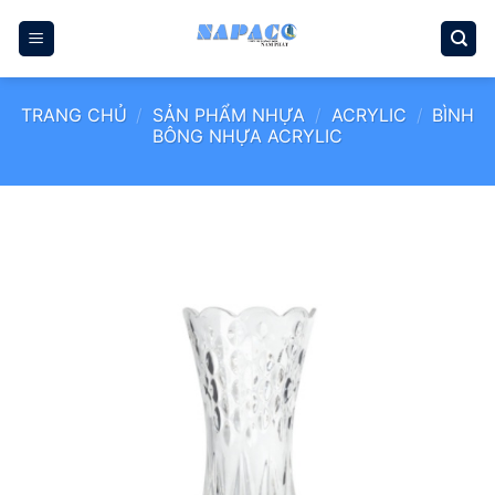
Bỏ
qua
nội
dung
TRANG CHỦ
/
SẢN PHẨM NHỰA
/
ACRYLIC
/
BÌNH
BÔNG NHỰA ACRYLIC