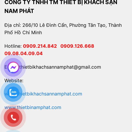
CÔNG TY TNHH TM THIẾT BỊ KHÁCH SẠN
NAM PHÁT
Địa chỉ: 266/10 Lê Đình Cẩn, Phường Tân Tạo, Thành
Phố Hồ Chí Minh
Hotline:
0909.214.842
0909.126.668
09.08.04.09.04
Email: thietbikhachsannamphat@gmail.com
Website:
www.thietbikhachsannamphat.com
www.thietbinamphat.com