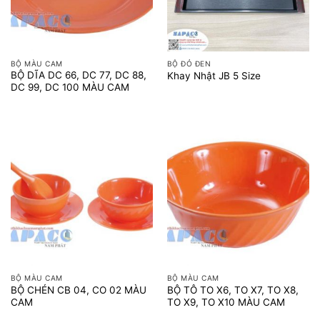
BỘ MÀU CAM
BỘ ĐỎ ĐEN
BỘ DĨA DC 66, DC 77, DC 88,
Khay Nhật JB 5 Size
DC 99, DC 100 MÀU CAM
BỘ MÀU CAM
BỘ MÀU CAM
BỘ CHÉN CB 04, CO 02 MÀU
BỘ TÔ TO X6, TO X7, TO X8,
CAM
TO X9, TO X10 MÀU CAM