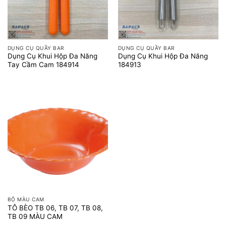
DỤNG CỤ QUẦY BAR
DỤNG CỤ QUẦY BAR
Dụng Cụ Khui Hộp Đa Năng
Dụng Cụ Khui Hộp Đa Năng
Tay Cầm Cam 184914
184913
BỘ MÀU CAM
TÔ BÈO TB 06, TB 07, TB 08,
TB 09 MÀU CAM