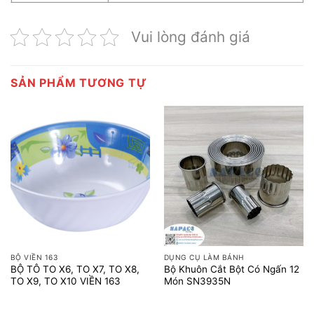
Vui lòng đánh giá
SẢN PHẨM TƯƠNG TỰ
BỘ VIỀN 163
DỤNG CỤ LÀM BÁNH
BỘ TÔ TO X6, TO X7, TO X8,
Bộ Khuôn Cắt Bột Có Ngấn 12
TO X9, TO X10 VIỀN 163
Món SN3935N