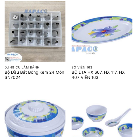
DỤNG CỤ LÀM BÁNH
BỘ VIỀN 163
Bộ Đầu Bắt Bông Kem 24 Món
BỘ DĨA HX 607, HX 117, HX
SN7024
407 VIỀN 163