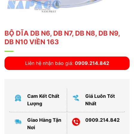
BỘ DĨA DB N6, DB N7, DB N8, DB N9,
DB N10 VIỀN 163
Liên hệ nhận báo giá:
0909.214.842
Cam Kết Chất
Giá Luôn Tốt
Lượng
Nhất
Giao Hàng Tận
0909.214.842
Nơi