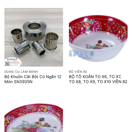
DỤNG CỤ LÀM BÁNH
BỘ VIỀN 82
Bộ Khuôn Cắt Bột Có Ngấn 12
BỘ TÔ XOẮN TO X6, TO X7,
Món SN3935N
TO X8, TO X9, TO X10 VIỀN 82