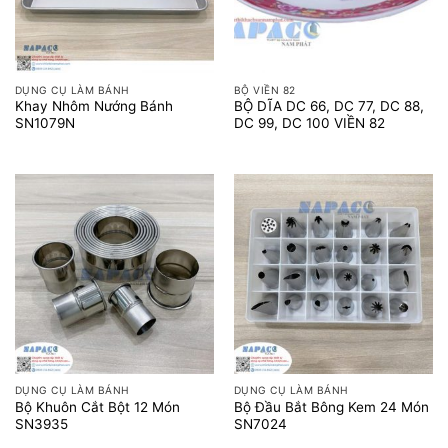
DỤNG CỤ LÀM BÁNH
BỘ VIỀN 82
Khay Nhôm Nướng Bánh
BỘ DĨA DC 66, DC 77, DC 88,
SN1079N
DC 99, DC 100 VIỀN 82
DỤNG CỤ LÀM BÁNH
DỤNG CỤ LÀM BÁNH
Bộ Khuôn Cắt Bột 12 Món
Bộ Đầu Bắt Bông Kem 24 Món
SN3935
SN7024