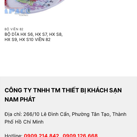
BỘ VIỀN 82
BỘ DĨA HX S6, HX S7, HX S8,
HX S9, HX S10 VIỀN 82
CÔNG TY TNHH TM THIẾT BỊ KHÁCH SẠN
NAM PHÁT
Địa chỉ: 266/10 Lê Đình Cẩn, Phường Tân Tạo, Thành
Phố Hồ Chí Minh
Hotline:
0909.214.842
0909.126.668