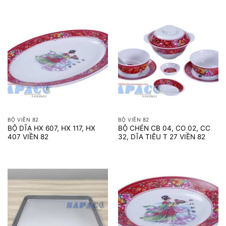
BỘ VIỀN 82
BỘ VIỀN 82
BỘ DĨA HX 607, HX 117, HX
BỘ CHÉN CB 04, CO 02, CC
407 VIỀN 82
32, DĨA TIÊU T 27 VIỀN 82