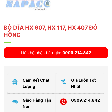
BỘ DĨA HX 607, HX 117, HX 407 ĐỎ
HỒNG
Liên hệ nhận báo giá:
0909.214.842
Cam Kết Chất
Giá Luôn Tốt
Lượng
Nhất
Giao Hàng Tận
0909.214.842
Nơi