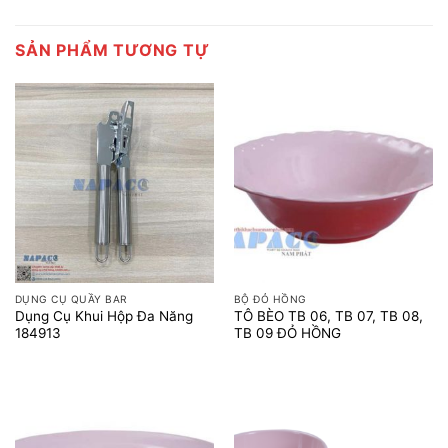
SẢN PHẨM TƯƠNG TỰ
DỤNG CỤ QUẦY BAR
BỘ ĐỎ HỒNG
Dụng Cụ Khui Hộp Đa Năng
TÔ BÈO TB 06, TB 07, TB 08,
184913
TB 09 ĐỎ HỒNG