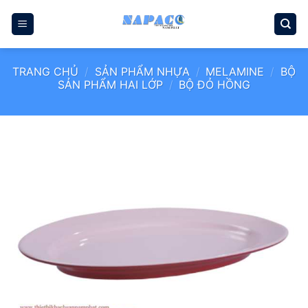
Bỏ
qua
nội
dung
TRANG CHỦ
/
SẢN PHẨM NHỰA
/
MELAMINE
/
BỘ
SẢN PHẨM HAI LỚP
/
BỘ ĐỎ HỒNG