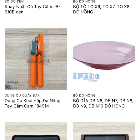
BỘ ĐỎ ĐEN
BỘ ĐỎ HỒNG
Khay Nhật Có Tay Cầm JB-
BỘ TÔ TO X6, TO X7, TO X8
610B đen
ĐỎ HỒNG
DỤNG CỤ QUẦY BAR
BỘ ĐỎ HỒNG
Dụng Cụ Khui Hộp Đa Năng
BỘ DĨA DB N6, DB N7, DB N8,
Tay Cầm Cam 184914
DB N9, DB N10 ĐỎ HỒNG