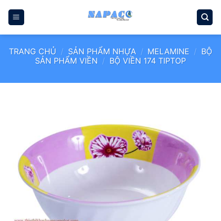
Bỏ
qua
nội
dung
TRANG CHỦ
/
SẢN PHẨM NHỰA
/
MELAMINE
/
BỘ
SẢN PHẨM VIỀN
/
BỘ VIỀN 174 TIPTOP