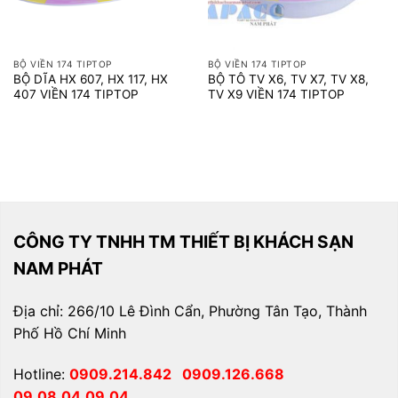
BỘ VIỀN 174 TIPTOP
BỘ VIỀN 174 TIPTOP
BỘ DĨA HX 607, HX 117, HX
BỘ TÔ TV X6, TV X7, TV X8,
407 VIỀN 174 TIPTOP
TV X9 VIỀN 174 TIPTOP
CÔNG TY TNHH TM THIẾT BỊ KHÁCH SẠN
NAM PHÁT
Địa chỉ: 266/10 Lê Đình Cẩn, Phường Tân Tạo, Thành
Phố Hồ Chí Minh
Hotline:
0909.214.842
0909.126.668
09.08.04.09.04