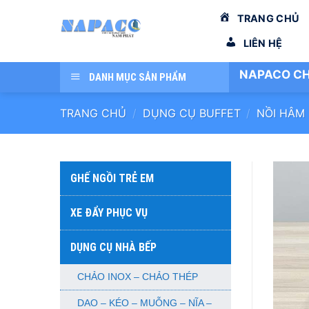
Bỏ
TRANG CHỦ
qua
nội
LIÊN HỆ
dung
NAPACO CH
DANH MỤC SẢN PHẨM
TRANG CHỦ
/
DỤNG CỤ BUFFET
/
NỒI HÂM
GHẾ NGỒI TRẺ EM
XE ĐẨY PHỤC VỤ
DỤNG CỤ NHÀ BẾP
CHẢO INOX – CHẢO THÉP
DAO – KÉO – MUỖNG – NĨA –