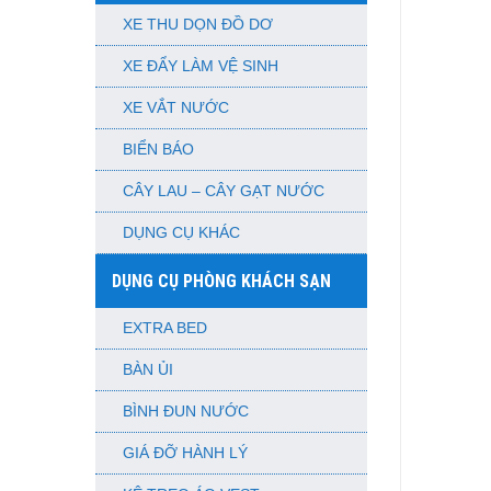
XE THU DỌN ĐỒ DƠ
XE ĐẨY LÀM VỆ SINH
XE VẮT NƯỚC
BIỂN BÁO
CÂY LAU – CÂY GẠT NƯỚC
DỤNG CỤ KHÁC
DỤNG CỤ PHÒNG KHÁCH SẠN
EXTRA BED
BÀN ỦI
BÌNH ĐUN NƯỚC
GIÁ ĐỠ HÀNH LÝ