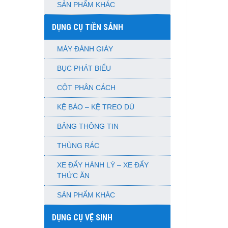
SẢN PHẨM KHÁC
DỤNG CỤ TIỀN SẢNH
MÁY ĐÁNH GIÀY
BỤC PHÁT BIỂU
CỘT PHÂN CÁCH
KỆ BÁO – KỆ TREO DÙ
BẢNG THÔNG TIN
THÙNG RÁC
XE ĐẨY HÀNH LÝ – XE ĐẨY
THỨC ĂN
SẢN PHẨM KHÁC
DỤNG CỤ VỆ SINH