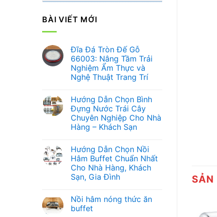
BÀI VIẾT MỚI
Đĩa Đá Tròn Đế Gỗ
66003: Nâng Tầm Trải
Nghiệm Ẩm Thực và
Nghệ Thuật Trang Trí
Không
có
Hướng Dẫn Chọn Bình
bình
luận
Đựng Nước Trái Cây
ở
Chuyên Nghiệp Cho Nhà
Đĩa
Đá
Hàng – Khách Sạn
Tròn
Đế
Không
Gỗ
có
Hướng Dẫn Chọn Nồi
66003:
bình
Nâng
luận
Hâm Buffet Chuẩn Nhất
ở
Tầm
Cho Nhà Hàng, Khách
Hướng
Trải
Dẫn
Nghiệm
Sạn, Gia Đình
SẢN
Chọn
Ẩm
Bình
Không
Thực
Đựng
có
và
Nồi hâm nóng thức ăn
Nước
bình
Nghệ
Trái
luận
Thuật
buffet
ở
Cây
Trang