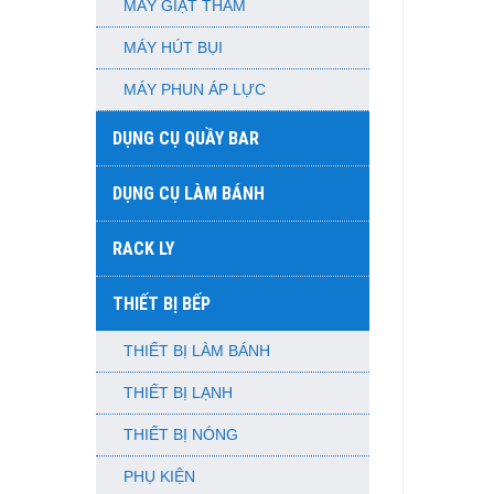
MÁY GIẶT THẢM
MÁY HÚT BỤI
MÁY PHUN ÁP LỰC
DỤNG CỤ QUẦY BAR
DỤNG CỤ LÀM BÁNH
RACK LY
THIẾT BỊ BẾP
THIẾT BỊ LÀM BÁNH
THIẾT BỊ LẠNH
THIẾT BỊ NÓNG
PHỤ KIỆN