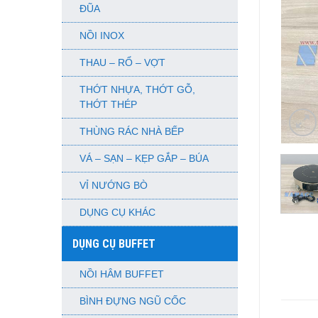
ĐŨA
NỒI INOX
THAU – RỔ – VỢT
THỚT NHỰA, THỚT GỖ,
THỚT THÉP
THÙNG RÁC NHÀ BẾP
VÁ – SẠN – KẸP GẮP – BÚA
VỈ NƯỚNG BÒ
DỤNG CỤ KHÁC
DỤNG CỤ BUFFET
NỒI HÂM BUFFET
BÌNH ĐỰNG NGŨ CỐC