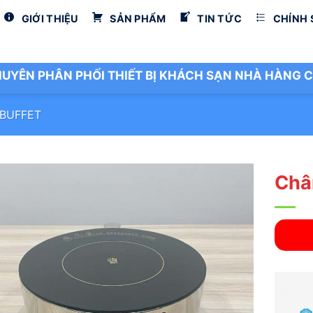
GIỚI THIỆU
SẢN PHẨM
TIN TỨC
CHÍNH
UYÊN PHÂN PHỐI THIẾT BỊ KHÁCH SẠN NHÀ HÀNG C
 BUFFET
Châ