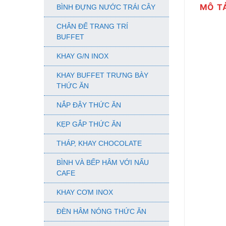
MÔ T
BÌNH ĐỰNG NƯỚC TRÁI CÂY
CHÂN ĐẾ TRANG TRÍ
BUFFET
KHAY G/N INOX
KHAY BUFFET TRƯNG BÀY
THỨC ĂN
NẮP ĐẬY THỨC ĂN
KẸP GẮP THỨC ĂN
THÁP, KHAY CHOCOLATE
BÌNH VÀ BẾP HÂM VỚI NẤU
CAFE
KHAY CƠM INOX
ĐÈN HÂM NÓNG THỨC ĂN