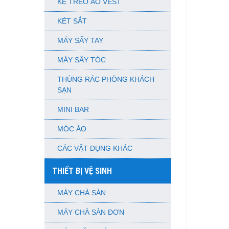
KỆ TREO ÁO VEST
KÉT SẮT
MÁY SẤY TAY
MÁY SẤY TÓC
THÙNG RÁC PHÒNG KHÁCH
SẠN
MINI BAR
MÓC ÁO
CÁC VẬT DỤNG KHÁC
THIẾT BỊ VỆ SINH
MÁY CHÀ SÀN
MÁY CHÀ SÀN ĐƠN