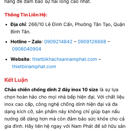
hàng để đảm bảo sự hài lòng cao nhất.
Thông Tin Liên Hệ:
Địa chỉ
: 266/10 Lê Đình Cẩn, Phường Tân Tạo, Quận
Bình Tân.
Hotline – Zalo
:
0909214842
–
0909126668
–
0908040904
Website
:
thietbikhachsannamphat.com
–
thietbinamphat.com
Kết Luận
Chảo chiên chống dính 2 đáy inox 10 size
là sự lựa
chọn hoàn hảo cho mọi nhà bếp hiện đại. Với chất liệu
inox cao cấp, công nghệ chống dính hiện đại và đa
dạng kích cỡ, sản phẩm này không chỉ giúp bạn nấu
nướng dễ dàng hơn mà còn đảm bảo sức khỏe cho cả
gia đình. Hãy liên hệ ngay với Nam Phát để sở hữu sản