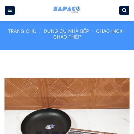
Bỏ
qua
nội
dung
TRANG CHỦ
/
DỤNG CỤ NHÀ BẾP
/
CHẢO INOX -
CHẢO THÉP