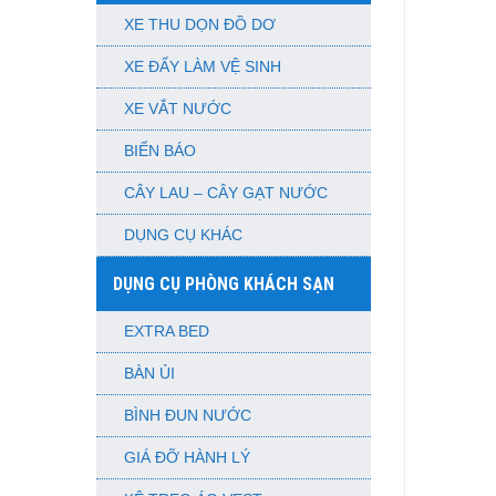
XE THU DỌN ĐỒ DƠ
XE ĐẨY LÀM VỆ SINH
XE VẮT NƯỚC
BIỂN BÁO
CÂY LAU – CÂY GẠT NƯỚC
DỤNG CỤ KHÁC
DỤNG CỤ PHÒNG KHÁCH SẠN
EXTRA BED
BÀN ỦI
BÌNH ĐUN NƯỚC
GIÁ ĐỠ HÀNH LÝ