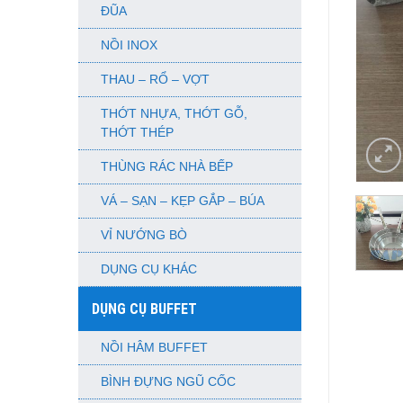
ĐŨA
NỒI INOX
THAU – RỔ – VỢT
THỚT NHỰA, THỚT GỖ,
THỚT THÉP
THÙNG RÁC NHÀ BẾP
VÁ – SẠN – KẸP GẮP – BÚA
VỈ NƯỚNG BÒ
DỤNG CỤ KHÁC
DỤNG CỤ BUFFET
NỒI HÂM BUFFET
BÌNH ĐỰNG NGŨ CỐC