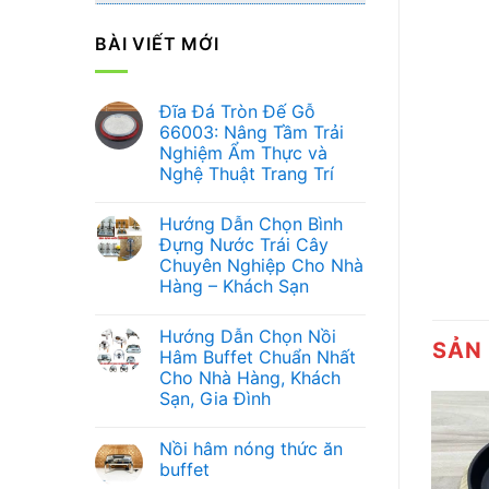
BÀI VIẾT MỚI
Đĩa Đá Tròn Đế Gỗ
66003: Nâng Tầm Trải
Nghiệm Ẩm Thực và
Nghệ Thuật Trang Trí
Không
có
Hướng Dẫn Chọn Bình
bình
luận
Đựng Nước Trái Cây
ở
Chuyên Nghiệp Cho Nhà
Đĩa
Đá
Hàng – Khách Sạn
Tròn
Đế
Không
Gỗ
có
Hướng Dẫn Chọn Nồi
66003:
bình
SẢN
Nâng
luận
Hâm Buffet Chuẩn Nhất
ở
Tầm
Cho Nhà Hàng, Khách
Hướng
Trải
Dẫn
Nghiệm
Sạn, Gia Đình
Chọn
Ẩm
Bình
Không
Thực
Đựng
có
và
Nồi hâm nóng thức ăn
Nước
bình
Nghệ
Trái
luận
Thuật
buffet
ở
Cây
Trang