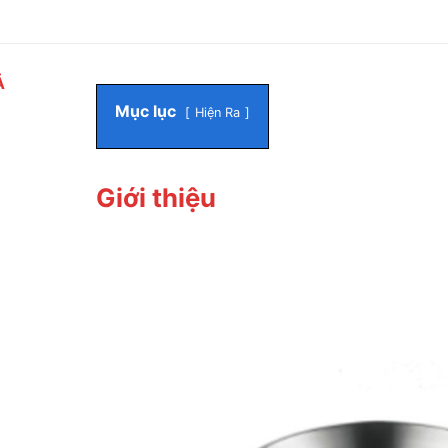
Ả
Mục lục
Hiện Ra
Giới thiệu