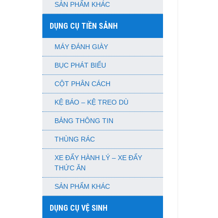
SẢN PHẨM KHÁC
DỤNG CỤ TIỀN SẢNH
MÁY ĐÁNH GIÀY
BỤC PHÁT BIỂU
CỘT PHÂN CÁCH
KỆ BÁO – KỆ TREO DÙ
BẢNG THÔNG TIN
THÙNG RÁC
XE ĐẨY HÀNH LÝ – XE ĐẨY
THỨC ĂN
SẢN PHẨM KHÁC
DỤNG CỤ VỆ SINH