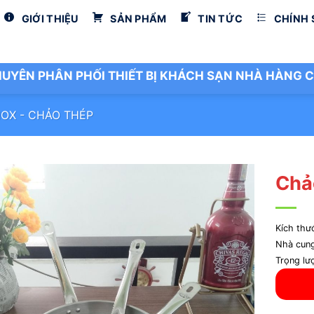
GIỚI THIỆU
SẢN PHẨM
TIN TỨC
CHÍNH
UYÊN PHÂN PHỐI THIẾT BỊ KHÁCH SẠN NHÀ HÀNG C
NOX - CHẢO THÉP
Chả
Kích th
Nhà cun
Trọng lư