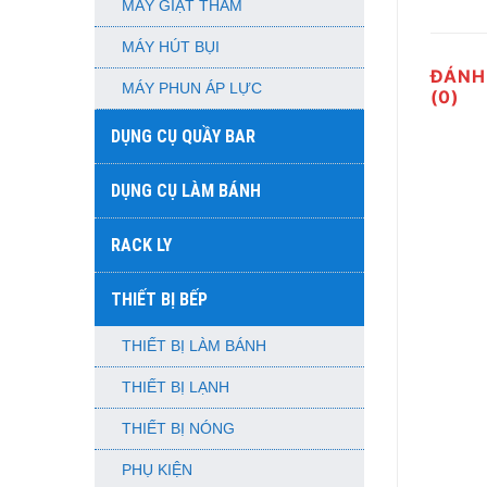
MÁY GIẶT THẢM
MÁY HÚT BỤI
ĐÁNH
MÁY PHUN ÁP LỰC
(0)
DỤNG CỤ QUẦY BAR
DỤNG CỤ LÀM BÁNH
RACK LY
THIẾT BỊ BẾP
THIẾT BỊ LÀM BÁNH
THIẾT BỊ LẠNH
THIẾT BỊ NÓNG
PHỤ KIỆN