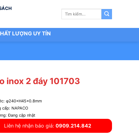
 SÁCH
Tìm
kiếm:
HẤT LƯỢNG UY TÍN
o inox 2 đáy 101703
ước: φ240×H45x0.8mm
g cấp: NAPACO
ợng: Đang cập nhật
Liên hệ nhận báo giá:
0909.214.842