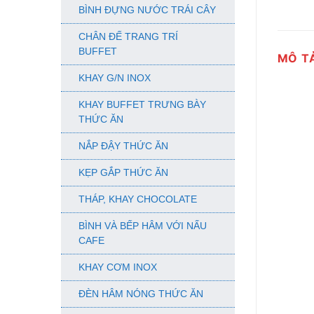
BÌNH ĐỰNG NƯỚC TRÁI CÂY
CHÂN ĐẾ TRANG TRÍ
BUFFET
MÔ T
KHAY G/N INOX
KHAY BUFFET TRƯNG BÀY
THỨC ĂN
NẮP ĐẬY THỨC ĂN
KẸP GẮP THỨC ĂN
THÁP, KHAY CHOCOLATE
BÌNH VÀ BẾP HÂM VỚI NẤU
CAFE
KHAY CƠM INOX
ĐÈN HÂM NÓNG THỨC ĂN