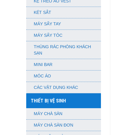
KỆ TREO ÁO VEST
KÉT SẮT
MÁY SẤY TAY
MÁY SẤY TÓC
THÙNG RÁC PHÒNG KHÁCH
SẠN
MINI BAR
MÓC ÁO
CÁC VẬT DỤNG KHÁC
THIẾT BỊ VỆ SINH
MÁY CHÀ SÀN
MÁY CHÀ SÀN ĐƠN